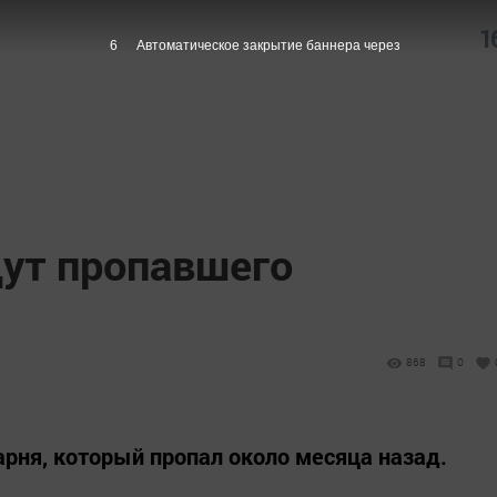
1
5
Автоматическое закрытие баннера через
щут пропавшего
868
0
арня, который пропал около месяца назад.