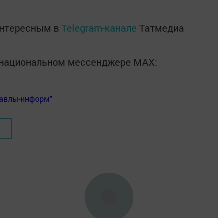
интересным в
Telegram-канале
Татмедиа
в национальном мессенджере MАХ:
Бавлы-информ"