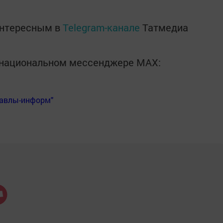
интересным в
Telegram-канале
Татмедиа
в национальном мессенджере MАХ:
Бавлы-информ"