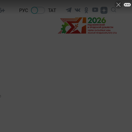
6+
РУС
ТАТ
0