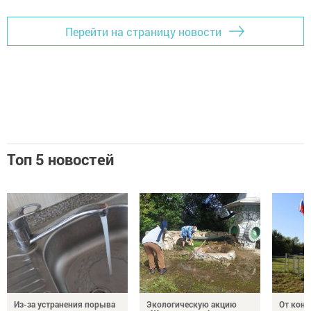
Перейти на страницу новости
Топ 5 новостей
Из-за устранения порыва
Экологическую акцию
От кон