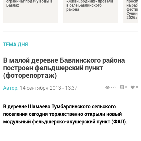
ограничат подачу воды в
«Живи, родник!» провели
прослу
Бавлах
в селе Бавлинского
на расс
района
фестив
Сулинк
2026»
ТЕМА ДНЯ
В малой деревне Бавлинского района
построен фельдшерский пункт
(фоторепортаж)
Автор,
14 сентября 2013 - 13:37
792
0
0
В деревне Шамаево Тумбарлинского сельского
поселения сегодня торжественно открыли новый
модульный фельдшерско-акушерский пункт (ФАП).