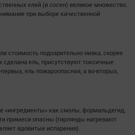
ственных елей (и сосен) великое множество.
внимание при выборе качественной
сли стоимость подозрительно низка, скорее
ых сделана ель, присутствуют токсичные
о-первых, ель пожароопасная, а во-вторых,
ие «ингредиенты» как смолы, формальдегид,
 эти примеси опасны (гирлянды нагревают
еляет ядовитые испарения).