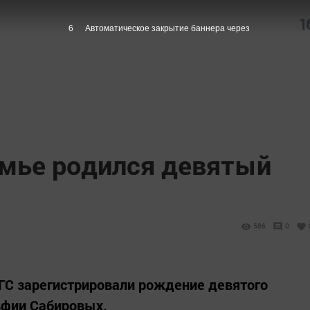
1
5
Автоматическое закрытие баннера через
емье родился девятый
586
0
ГС зарегистрировали рождение девятого
ьфии Сабировых.