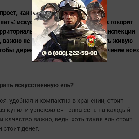
прост, как кажется. Сначала надо
упать: искусственную или живую. Как говорит
рриториального органа Госалкогольинспекции
, важно не только правильно выбрать живую
 чтобы дерево приносило радость в течение всех
рать искусственную ель?
я, удобная и компактна в хранении, стоит
аз купил и успокоился - елка есть на каждый
и качество важно, ведь, хоть такая ель стоит
 стоит денег.