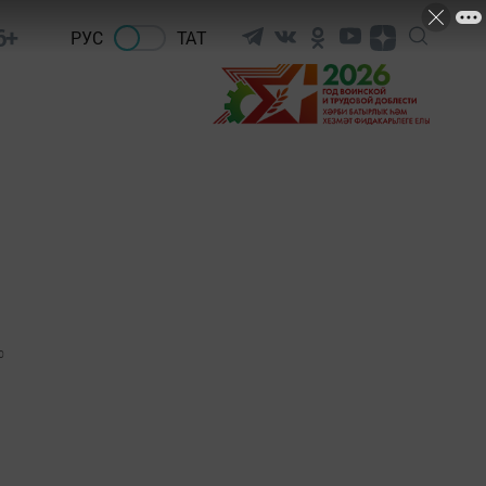
6+
РУС
ТАТ
0