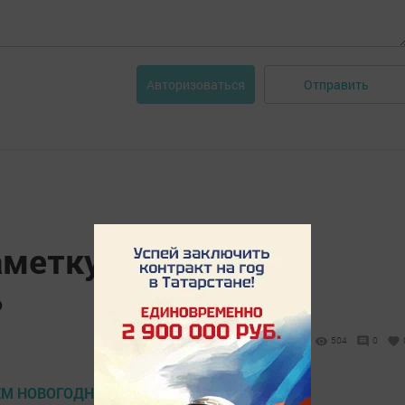
Отправить
Авторизоваться
аметку: выбираем
ь
504
0