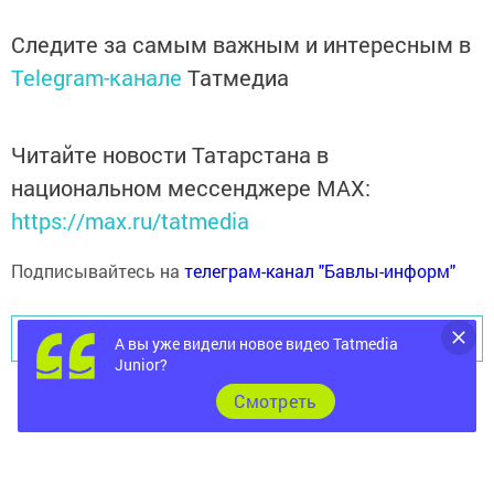
Следите за самым важным и интересным в
Telegram-канале
Татмедиа
Читайте новости Татарстана в
национальном мессенджере MАХ:
https://max.ru/tatmedia
Подписывайтесь на
телеграм-канал "Бавлы-информ"
Перейти на страницу новости
А вы уже видели новое видео Tatmedia
Junior?
Cмотреть