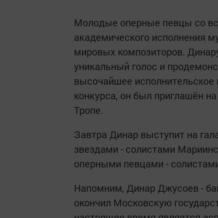
Молодые оперные певцы со вс
академического исполнения м
мировых композиторов. Динару
уникальный голос и продемон
высочайшее исполнительское 
конкурса, он был приглашён н
Тропе.
Завтра Динар выступит на гал
звездами - солистами Мариинс
оперными певцами - солистами
Напомним, Динар Джусоев - ба
окончил Московскую государст
настоящее время является ас