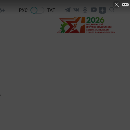
6+
РУС
ТАТ
0