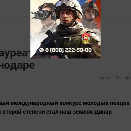
лауреатом оперного
снодаре
1010
0
рвый международный конкурс молодых певцов
м второй степени стал наш земляк Динар