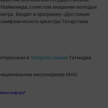
 Маймонида, солистом академии молодых
еатра. Входит в программу «Достояние
 симфонического оркестра Татарстана.
интересным в
Telegram-канале
Татмедиа
в национальном мессенджере MАХ:
Бавлы-информ"