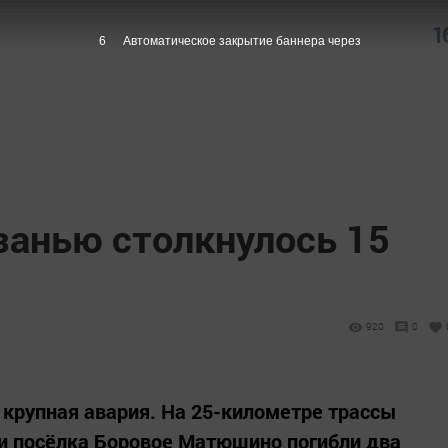
1
5
Автоматическое закрытие баннера через
занью столкнулось 15
920
0
крупная авария. На 25-километре трассы
и посёлка Боровое Матюшино погибли два