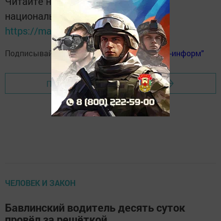
Читайте новости Татарстана в
национальном мессенджере MАХ:
https://max.ru/tatmedia
Подписывайтесь на
телеграм-канал "Бавлы-информ"
Перейти на страницу новости
ЧЕЛОВЕК И ЗАКОН
Бавлинский водитель десять суток
провёл за решёткой