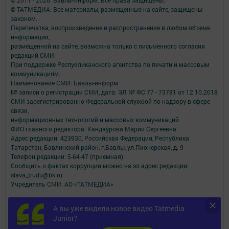
© ТАТМЕДИА. Все материалы, размещенные на сайте, защищены
законом.
Перепечатка, воспроизведение и распространение в любом объеме
информации,
размещенной на сайте, возможна только с письменного согласия
редакций СМИ.
При поддержке Республиканского агентства по печати и массовым
коммуникациям.
Наименование СМИ: Бавлы-информ
№ записи о регистрации СМИ, дата: ЭЛ № ФС 77 - 73781 от 12.10.2018
СМИ зарегистрированно Федеральной службой по надзору в сфере
связи,
информационных технологий и массовых коммуникаций
ФИО главного редактора: Кандаурова Мария Сергеевна
Адрес редакции: 423930, Российская Федерация, Республика
Татарстан, Бавлинский район, г.Бавлы, ул.Пионерская, д. 9
Телефон редакции: 5-64-47 (приемная)
Сообщить о фактах коррупции можно на эл.адрес редакции:
slava_trudu@bk.ru
Учредитель СМИ: АО «ТАТМЕДИА»
Антикоррупционная политика
А вы уже видели новое видео Tatmedia
АО «ТАТМЕДИА» использует «cookie»
для персонализации сервисов и
Junior?
удобства пользователей сайтом.