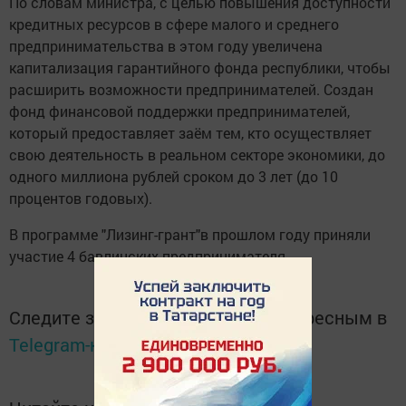
По словам министра, с целью повышения доступности
кредитных ресурсов в сфере малого и среднего
предпринимательства в этом году увеличена
капитализация гарантийного фонда республики, чтобы
расширить возможности предпринимателей. Создан
фонд финансовой поддержки предпринимателей,
который предоставляет заём тем, кто осуществляет
свою деятельность в реальном секторе экономики, до
одного миллиона рублей сроком до 3 лет (до 10
процентов годовых).
В программе "Лизинг-грант"в прошлом году приняли
участие 4 бавлинских предпринимателя.
Следите за самым важным и интересным в
Telegram-канале
Татмедиа