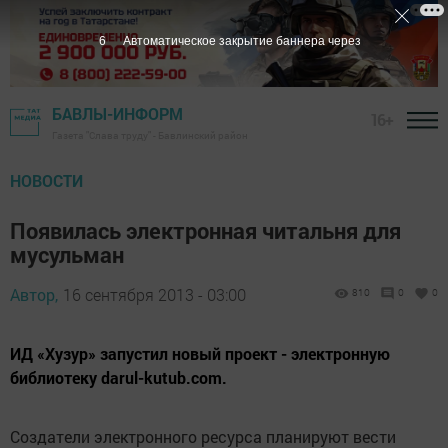
5
Автоматическое закрытие баннера через
БАВЛЫ-ИНФОРМ
16+
Газета "Слава труду" - Бавлинский район
НОВОСТИ
Появилась электронная читальня для
мусульман
Автор,
16 сентября 2013 - 03:00
810
0
0
ИД «Хузур» запустил новый проект - электронную
библиотеку darul-kutub.com.
Создатели электронного ресурса планируют вести