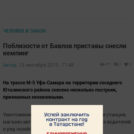
ЧЕЛОВЕК И ЗАКОН
Поблизости от Бавлов приставы снесли
кемпинг
Автор,
15 сентября 2013 - 11:48
671
0
0
На трассе М-5 Уфа-Самара на территории соседнего
Ютазинского района снесено несколько построек,
признанных незаконными.
Уничтожению подверглись автозаправочная станция,
магазин автозапчастей, комната отдыха для водителей
и ряд хозяйственных построек.