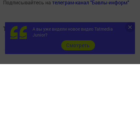
Подписывайтесь на
телеграм-канал "Бавлы-информ"
Теги:
А вы уже видели новое видео Tatmedia
Junior?
БАВЛЫ
Cмотреть
ОБРАЗОВАНИЕ
Перейти на страницу новости