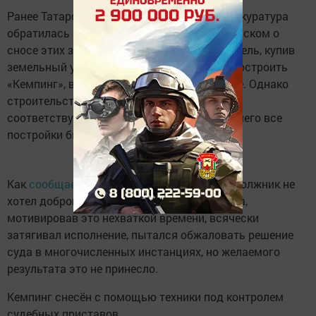
Ранее Татарстанская природоохранная прокуратура
обратилась в Ютазинский районный суд с иском о
сносе этих зданий. Местный предприниматель, купив
земельный участок вдоль трассы, решил построить
«Кемпинг», ведь дорога - место прибыльное. Однако
строительство не было согласовано с
соответствующими органами, вследствие чего все
постройки были признаны незаконными.
Как
сообщает
пресс-служба УФССП по РТ, должник не
хотел добровольно исполнять решение суда,
мотивировав это нехваткой времени, всячески
затягивал исполнение, пытался обжаловать решение
суда в многочисленных инстанциях, но желаемого
результата это не принесло.
Кемпинг снесён с помощью техники под контролем
судебных приставов.