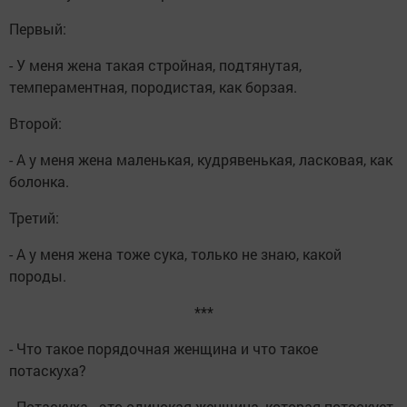
Первый:
- У меня жена такая стройная, подтянутая,
темпераментная, породистая, как борзая.
Второй:
- А у меня жена маленькая, кудрявенькая, ласковая, как
болонка.
Третий:
- А у меня жена тоже сука, только не знаю, какой
породы.
***
- Что такое порядочная женщина и что такое
потаскуха?
- Потаскуха - это одинокая женщина, которая потоскует,