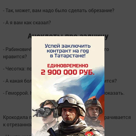
- Так, может, вам надо было сделать обрезание?
- А я вам как сказал?
Анекдоты про задницу
- Рабинович! Какая болезнь вам больше всего
нравится?
- Чесотка: почесался - и ещё хочется.
- А какая болезнь вам больше всего не нравится?
- Геморрой. Ни себе посмотреть, ни людям показать.
***
Крокодила переехало поездом. Голова поворачивается
к отрезанной части и говорит: