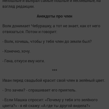
непошлые и выбрал самые пошлые и несмешные, на
взгляд редакции.
Анекдоты про член
Волк донимает Чебурашку, а тот не знает, как от него
отвязаться. Потом и говорит:
- Волк, хочешь, чтобы у тебя член до земли был?
- Конечно, хочу.
- Гена, откуси ему ноги.
***
Иван перед свадьбой красит свой член в зелёный цвет.
- Это зачем? - спрашивает его приятель.
- Если Машка спросит: «Почему у тебя это зелёного
цвета?» - я ей скажу: «А где ты другой видела?»