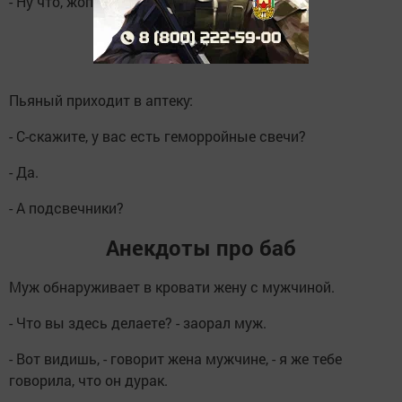
- Ну что, жопа, допрыгалась?
***
Пьяный приходит в аптеку:
- С-скажите, у вас есть геморройные свечи?
- Да.
- А подсвечники?
Анекдоты про баб
Муж обнаруживает в кровати жену с мужчиной.
- Что вы здесь делаете? - заорал муж.
- Вот видишь, - говорит жена мужчине, - я же тебе
говорила, что он дурак.