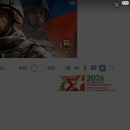
6+
РУС
ТАТ