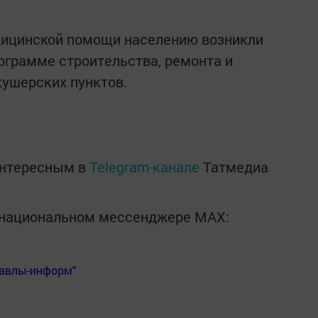
ицинской помощи населению возникли
ограмме строительства, ремонта и
ушерских пунктов.
интересным в
Telegram-канале
Татмедиа
в национальном мессенджере MАХ:
Бавлы-информ"