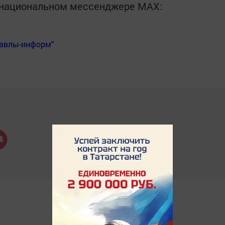
в национальном мессенджере MАХ:
Бавлы-информ"