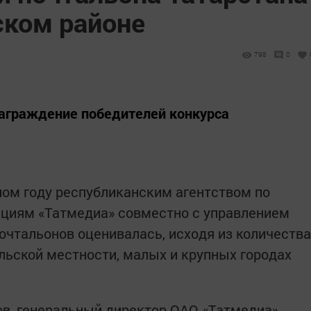
ском районе
798
0
награждение победителей конкурса
ом году республиканским агентством по
циям «Татмедиа» совместно с управлением
очтальонов оценивалась, исходя из количества
ельской местности, малых и крупных городах
в, генеральный директор ОАО «Татмедиа»