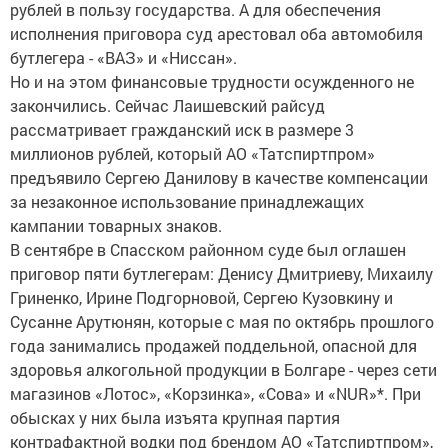
рублей в пользу государства. А для обеспечения
исполнения приговора суд арестовал оба автомобиля
бутлегера - «ВАЗ» и «Ниссан».
Но и на этом финансовые трудности осужденного не
закончились. Сейчас Лаишевский райсуд
рассматривает гражданский иск в размере 3
миллионов рублей, который АО «Татспиртпром»
предъявило Сергею Данилову в качестве компенсации
за незаконное использование принадлежащих
кампании товарных знаков.
В сентябре в Спасском районном суде был оглашен
приговор пяти бутлегерам: Денису Дмитриеву, Михаилу
Гриненко, Ирине Подгорновой, Сергею Кузовкину и
Сусанне Арутюнян, которые с мая по октябрь прошлого
года занимались продажей поддельной, опасной для
здоровья алкогольной продукции в Болгаре - через сети
магазинов «Лотос», «Корзинка», «Сова» и «NUR»*. При
обысках у них была изъята крупная партия
контрафактной водки под брендом АО «Татспиртпром»,