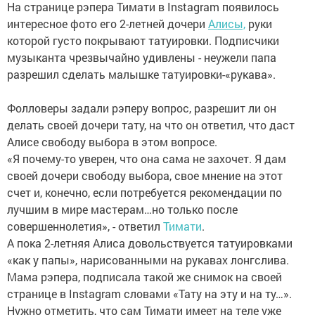
На странице рэпера Тимати в Instagram появилось
интересное фото его 2-летней дочери
Алисы,
руки
которой густо покрывают татуировки. Подписчики
музыканта чрезвычайно удивлены - неужели папа
разрешил сделать малышке татуировки-«рукава».
Фолловеры задали рэперу вопрос, разрешит ли он
делать своей дочери тату, на что он ответил, что даст
Алисе свободу выбора в этом вопросе.
«Я почему-то уверен, что она сама не захочет. Я дам
своей дочери свободу выбора, свое мнение на этот
счет и, конечно, если потребуется рекомендации по
лучшим в мире мастерам…но только после
совершеннолетия», - ответил
Тимати
.
А пока 2-летняя Алиса довольствуется татуировками
«как у папы», нарисованными на рукавах лонгслива.
Мама рэпера, подписала такой же снимок на своей
странице в Instagram словами «Тату на эту и на ту…».
Нужно отметить, что сам Тимати имеет на теле уже