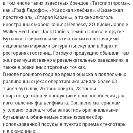
в том числе таких известных брендов «Татспиртпрома»,
как «Граф Ледофф», «Усадская хлебная», «Казанская
престижная», «Старая Казань», а также алкоголь
иностранных марок: коньяк Hennessy XO, виски Johnnie
Walker Red Label, Jack Daniels, текила Olmeca и другие.
Бутылки с фирменными этикетками и настоящими
акцизными марками фигуранты скупали в барах и
ресторанах гостиниц. Готовую продукцию сбывали там
же, преимущественно в развлекательных заведениях, а
также в розничных торговых точках.
В июле прошлого года во время обыска в подпольных
разливочных цехах оперативники изъяли более 63
тысяч бутылок, 26 тонн спирта, 23 тонны
спиртосодержащей продукции и приспособления для
изготовления фальсификата. Согласно материалам
уголовного дела, чтобы запастись оригинальными
бутылками, обвиняемые организовали сбор
использованной посуды в пунктах приема стеклотары
и в рюмочных.