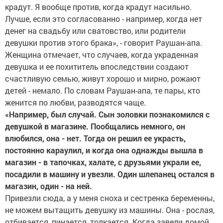
крадут. Я вообще против, когда крадут насильно.
Лучше, если это согласованно - например, когда нет
денег на свадьбу или сватовство, или родители
девушки против этого брака», - говорит Раушан-апа.
Женщина отмечает, что случаев, когда украденная
девушка и ее похититель впоследствии создают
счастливую семью, живут хорошо и мирно, рожают
детей - немало. По словам Раушан-апа, те пары, кто
женится по любви, разводятся чаще.
«Например, был случай. Сын золовки познакомился с
девушкой в магазине. Пообщались немного, он
влюбился, она - нет. Тогда он решил ее украсть,
постоянно караулил, и когда она однажды вышла в
магазин - в тапочках, халате, с друзьями украли ее,
посадили в машину и увезли. Один шлепанец остался в
магазин, один - на ней.
Привезли сюда, а у меня сноха и сестренка беременны,
не можем вытащить девушку из машины. Она - рослая,
отбивается, пинается, толкается. Когда завели домой,