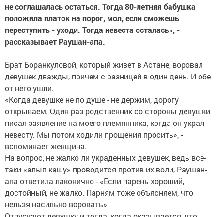
не соглашалась остаться. Тогда 80-летняя бабушка
положила платок на порог, мол, если сможешь
переступить - уходи. Тогда невеста осталась», -
рассказывает Раушан-апа.
Брат Боранкуловой, который живет в Астане, воровал
девушек дважды, причем с разницей в один день. И обе
от него ушли.
«Когда девушке не по душе - не держим, дорогу
открываем. Один раз родственник со стороны девушки
писал заявление на моего племянника, когда он украл
невесту. Мы потом ходили прощения просить», -
вспоминает женщина.
На вопрос, не жалко ли украденных девушек, ведь все-
таки «алып кашу» проводится против их воли, Раушан-
апа ответила лаконично - «Если парень хороший,
достойный, не жалко. Парням тоже объясняем, что
нельзя насильно воровать».
Отпускают девушку и тогда, когда оказывается, что