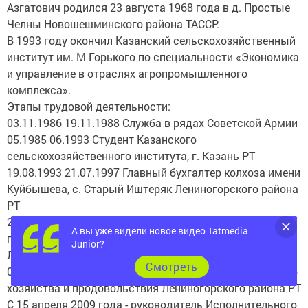
Азгатович родился 23 августа 1968 года в д. Простые
Челны Новошешминского района ТАССР.
В 1993 году окончил Казанский сельскохозяйственный
институт им. М Горького по специальности «Экономика
и управление в отраслях агропромышленного
комплекса».
Этапы трудовой деятельности:
03.11.1986 19.11.1988 Служба в рядах Советской Армии
05.1985 06.1993 Студент Казанского
сельскохозяйственного института, г. Казань РТ
19.08.1993 21.07.1997 Главный бухгалтер колхоза имени
Куйбышева, с. Старый Иштеряк Лениногорского района
РТ
21.07.1997 01.08.2001 Председатель коллективного
А вы уже видели новое видео Tatmedia
предприятия им.Куйбышева, с. Старый Иштеряк
Junior?
Лениногорского района РТ
Cмотреть
01.08.2001 14.04.2009 Начальник управления сельского
хозяйства и продовольствия Лениногорского района РТ
С 15 апреля 2009 года - руководитель Исполнительного