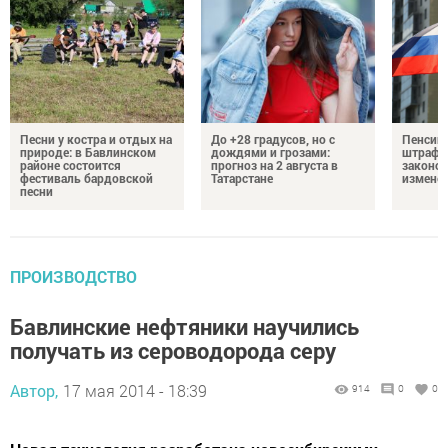
Песни у костра и отдых на
До +28 градусов, но с
Пенсии,
природе: в Бавлинском
дождями и грозами:
штрафы
районе состоится
прогноз на 2 августа в
законо
фестиваль бардовской
Татарстане
изменен
песни
ПРОИЗВОДСТВО
Бавлинские нефтяники научились
получать из сероводорода серу
Автор,
17 мая 2014 - 18:39
914
0
0