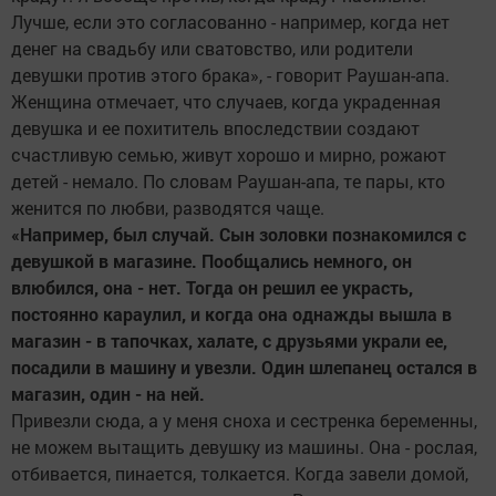
Лучше, если это согласованно - например, когда нет
денег на свадьбу или сватовство, или родители
девушки против этого брака», - говорит Раушан-апа.
Женщина отмечает, что случаев, когда украденная
девушка и ее похититель впоследствии создают
счастливую семью, живут хорошо и мирно, рожают
детей - немало. По словам Раушан-апа, те пары, кто
женится по любви, разводятся чаще.
«Например, был случай. Сын золовки познакомился с
девушкой в магазине. Пообщались немного, он
влюбился, она - нет. Тогда он решил ее украсть,
постоянно караулил, и когда она однажды вышла в
магазин - в тапочках, халате, с друзьями украли ее,
посадили в машину и увезли. Один шлепанец остался в
магазин, один - на ней.
Привезли сюда, а у меня сноха и сестренка беременны,
не можем вытащить девушку из машины. Она - рослая,
отбивается, пинается, толкается. Когда завели домой,