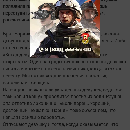
положила платок на порог, мол, если сможешь
переступить - уходи. Тогда невеста осталась», -
рассказывает Раушан-апа.
Брат Боранкуловой, который живет в Астане, воровал
девушек дважды, причем с разницей в один день. И обе
от него ушли.
«Когда девушке не по душе - не держим, дорогу
открываем. Один раз родственник со стороны девушки
писал заявление на моего племянника, когда он украл
невесту. Мы потом ходили прощения просить», -
вспоминает женщина.
На вопрос, не жалко ли украденных девушек, ведь все-
таки «алып кашу» проводится против их воли, Раушан-
апа ответила лаконично - «Если парень хороший,
достойный, не жалко. Парням тоже объясняем, что
нельзя насильно воровать».
Отпускают девушку и тогда, когда оказывается, что