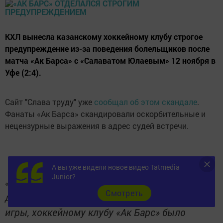
КХЛ вынесла казанскому хоккейному клубу строгое
предупреждение из-за поведения болельщиков после
матча «Ак Барса» с «Салаватом Юлаевым» 12 ноября в
Уфе (2:4).
Сайт "Слава труду" уже
сообщал об этом скандале
.
Фанаты «Ак Барса» скандировали оскорбительные и
нецензурные выражения в адрес судей встречи.
А вы уже видели новое видео Tatmedia
Junior?
Поскольку данные нарушения были
«
Cмотреть
допущены болельщиками по завершении
игры, хоккейному клубу «Ак Барс» было