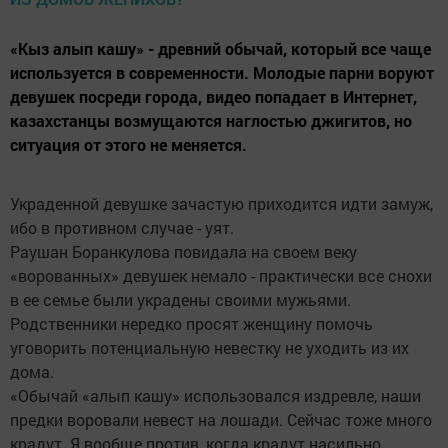
«Кыз алып кашу» - древний обычай, который все чаще
используется в современности. Молодые парни воруют
девушек посреди города, видео попадает в Интернет,
казахстанцы возмущаются наглостью джигитов, но
ситуация от этого не меняется.
Украденной девушке зачастую приходится идти замуж,
ибо в противном случае - уят.
Раушан Боранкулова повидала на своем веку
«ворованных» девушек немало - практически все снохи
в ее семье были украдены своими мужьями.
Родственники нередко просят женщину помочь
уговорить потенциальную невестку не уходить из их
дома.
«Обычай «алып кашу» использовался издревле, наши
предки воровали невест на лошади. Сейчас тоже много
крадут. Я вообще против, когда крадут насильно.