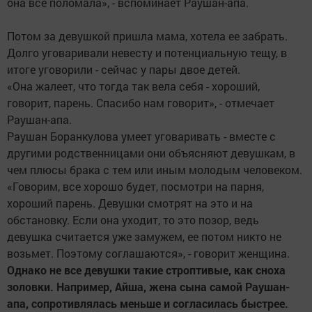
она все поломала», - вспоминает Раушан-апа.
Потом за девушкой пришла мама, хотела ее забрать.
Долго уговаривали невесту и потенциальную тещу, в
итоге уговорили - сейчас у пары двое детей.
«Она жалеет, что тогда так вела себя - хороший,
говорит, парень. Спасибо нам говорит», - отмечает
Раушан-апа.
Раушан Боранкулова умеет уговаривать - вместе с
другими родственницами они объясняют девушкам, в
чем плюсы брака с тем или иным молодым человеком.
«Говорим, все хорошо будет, посмотри на парня,
хороший парень. Девушки смотрят на это и на
обстановку. Если она уходит, то это позор, ведь
девушка считается уже замужем, ее потом никто не
возьмет. Поэтому соглашаются», - говорит женщина.
Однако не все девушки такие строптивые, как сноха
золовки. Например, Айша, жена сына самой Раушан-
апа, сопротивлялась меньше и согласилась быстрее.