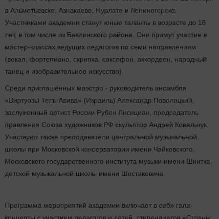
в Альметьевске, Азнакаеве, Нурлате и Лениногорске.
Участниками академии станут юные таланты в возрасте до 18
лет, в том числе из Бавлинского района. Они примут участие в
мастер-классах ведущих педагогов по семи направлениям
(вокал, фортепиано, скрипка, саксофон, аккордеон, народный
танец и изобразительное искусство).
Среди приглашённых маэстро - руководитель ансамбля
«Виртуозы Тель-Авива» (Израиль) Александр Поволоцкий,
заслуженный артист России Рубен Лисициан, председатель
правления Союза художников РФ скульптор Андрей Ковальчук.
Участвуют также преподаватели центральной музыкальной
школы при Московской консерватории имени Чайковского,
Московского государственного института музыки имени Шнитке,
детской музыкальной школы имени Шостаковича.
Программа мероприятий академии включает в себя гала-
концерты с участием педагогов и детей, стипендиатов «Страны