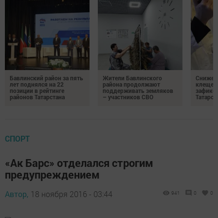
Бавлинский район за пять
Жители Бавлинского
Снижени
лет поднялся на 22
района продолжают
клещей
позиции в рейтинге
поддерживать земляков
зафикс
районов Татарстана
– участников СВО
Татарст
СПОРТ
«Ак Барс» отделался строгим
предупреждением
Автор,
18 ноября 2016 - 03:44
941
0
0