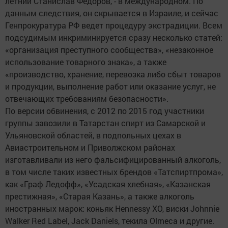
летний Станислав Федоров, - в международном. По
данным следствия, он скрывается в Израиле, и сейчас
Генпрокуратура РФ ведет процедуру экстрадиции. Всем
подсудимым инкриминируется сразу несколько статей:
«организация преступного сообщества», «незаконное
использование товарного знака», а также
«производство, хранение, перевозка либо сбыт товаров
и продукции, выполнение работ или оказание услуг, не
отвечающих требованиям безопасности».
По версии обвинения, с 2012 по 2015 год участники
группы завозили в Татарстан спирт из Самарской и
Ульяновской областей, в подпольных цехах в
Авиастроительном и Приволжском районах
изготавливали из него фальсифицированный алкоголь,
в том числе таких известных брендов «Татспиртпрома»,
как «Граф Ледофф», «Усадская хлебная», «Казанская
престижная», «Старая Казань», а также алкоголь
иностранных марок: коньяк Hennessy XO, виски Johnnie
Walker Red Label, Jack Daniels, текила Olmeca и другие.