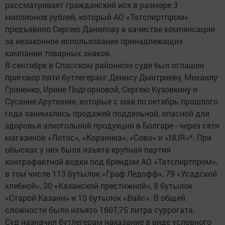
рассматривает гражданский иск в размере 3
миллионов рублей, который АО «Татспиртпром»
предъявило Сергею Данилову в качестве компенсации
за незаконное использование принадлежащих
кампании товарных знаков.
В сентябре в Спасском районном суде был оглашен
приговор пяти бутлегерам: Денису Дмитриеву, Михаилу
Гриненко, Ирине Подгорновой, Сергею Кузовкину и
Сусанне Арутюнян, которые с мая по октябрь прошлого
года занимались продажей поддельной, опасной для
здоровья алкогольной продукции в Болгаре - через сети
магазинов «Лотос», «Корзинка», «Сова» и «NUR»*. При
обысках у них была изъята крупная партия
контрафактной водки под брендом АО «Татспиртпром»,
в том числе 113 бутылок «Граф Ледофф», 79 «Усадской
хлебной», 30 «Казанской престижной», 8 бутылок
«Старой Казани» и 10 бутылок «Вайс». В общей
сложности было изъято 1607,75 литра суррогата.
Суд назначил бутлегерам наказание в виде условного