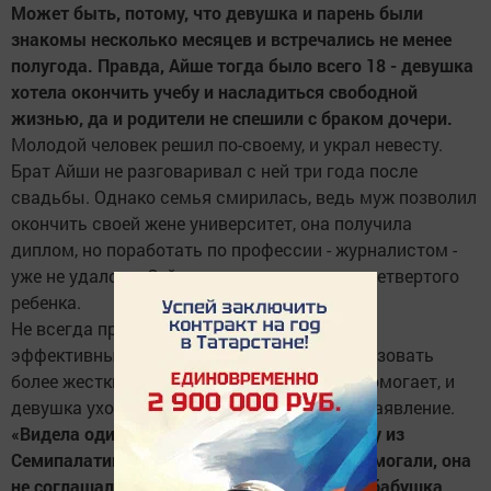
Может быть, потому, что девушка и парень были
знакомы несколько месяцев и встречались не менее
полугода. Правда, Айше тогда было всего 18 - девушка
хотела окончить учебу и насладиться свободной
жизнью, да и родители не спешили с браком дочери.
Молодой человек решил по-своему, и украл невесту.
Брат Айши не разговаривал с ней три года после
свадьбы. Однако семья смирилась, ведь муж позволил
окончить своей жене университет, она получила
диплом, но поработать по профессии - журналистом -
уже не удалось. Сейчас девушка ждет уже четвертого
ребенка.
Не всегда простые уговоры оказываются
эффективными - иногда приходится использовать
более жесткие методы, а порой ничего не помогает, и
девушка уходит. В редких случаях - пишет заявление.
«Видела один случай, когда украли девушку из
Семипалатинска, но никакие уговоры не помогали, она
не соглашалась остаться. Тогда 80-летняя бабушка