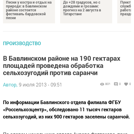
Песни у костра и отдых на
До +28 градусов, но с
Пункт о
природе: в Бавлинском
дождями и грозами:
службу 
районе состоится
прогноз на 2 августа в
работае
фестиваль бардовской
Татарстане
праздни
песни
ПРОИЗВОДСТВО
В Бавлинском районе на 190 гектарах
площадей проведена обработка
сельхозугодий против саранчи
Автор,
9 июля 2013 - 09:51
801
0
0
По информации Бавлинского отдела филиала ФГБУ
«Россельхозцентр», обследовано 11 тысяч гектаров
сельхозугодий, из них 900 гектаров заселены саранчой.