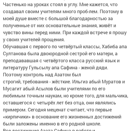
Частенько на уроках стоял в углу. Мне кажется, что
создавал своим учителям много проб-лем. Поэтому в
моей душе вместе с большой благодарностью за
полученные от них основательные знания, живёт и
чувство вины перед ними. При каждой встрече я прошу
у своих учителей прощения.
Обучавшая с первого по четвёртый классы, Хабиба апа
Султанова была двоюродной сестрой его матери, а
преподававшая с четвёртого класса русский язык и
литературу Гульсылу апа Сафина - женой дяди.
Поэтому контроль над Азатом был
строгий, требования - жёсткие. Ильгиз абый Муратов и
Мусагит абый Асылов были учителями по его
любимым точным наукам, но кроме того, для мальчика,
оставшегося с четырёх лет без отца, они являлись
примером. Сегодня меценат считает, что первые
«кирпичики» в основание его жизненных достижений
были заложены именно в его родной школе.
Все достижения Азата Сафина в работе и