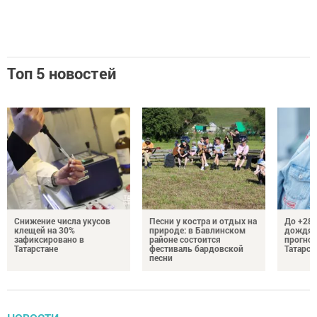
Топ 5 новостей
Снижение числа укусов
Песни у костра и отдых на
До +28 
клещей на 30%
природе: в Бавлинском
дождям
зафиксировано в
районе состоится
прогноз
Татарстане
фестиваль бардовской
Татарст
песни