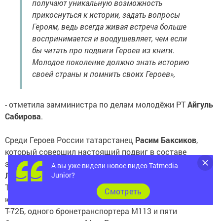
получают уникальную возможность
прикоснуться к истории, задать вопросы
Героям, ведь всегда живая встреча больше
воспринимается и воодушевляет, чем если
бы читать про подвиги Героев из книги.
Молодое поколение должно знать историю
своей страны и помнить своих Героев»,
- отметила замминистра по делам молодёжи РТ
Айгуль
Сабирова
.
Среди Героев России татарстанец
Расим Баксиков
,
который совершил настоящий подвиг в составе
экипажа танка вместе с лейтенантом
Александром
А вы уже видели новое видео Tatmedia
Леваковым
и ефрейтором
Алексеем Неустроевым
.
Junior?
Танкисты при поддержке артиллерии уничтожили
Cмотреть
колонну вражеской техники, состоящую из двух танков
Т-72Б, одного бронетранспортера М113 и пяти