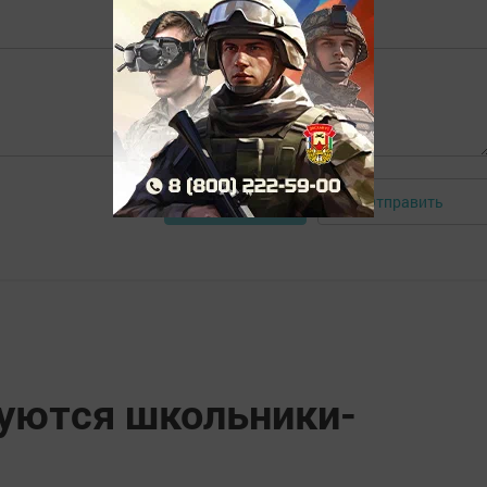
Отправить
Авторизоваться
нуются школьники-