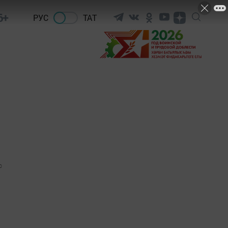
6+
РУС
ТАТ
0