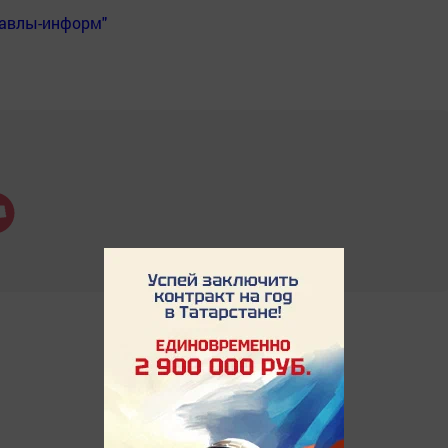
Бавлы-информ"