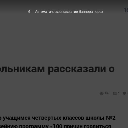
1
5
Автоматическое закрытие баннера через
льникам рассказали о
994
0
в учащимся четвёртых классов школы №2
ейную программу «100 причин гордиться