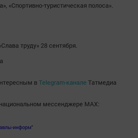
а», «Спортивно-туристическая полоса».
«Слава труду» 28 сентября.
а
интересным в
Telegram-канале
Татмедиа
в национальном мессенджере MАХ:
Бавлы-информ"