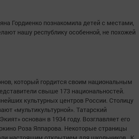
яна Гордиенко познакомила детей с местами,
лают нашу республику особенной, не похожей
ионов, который гордится своим национальным
едставители свыше 173 национальностей.
пнейших культурных центров России. Столицу
ают «мультикультурной». Татарский
Экият» основан в 1934 году. Возглавляет его
ркино Роза Яппарова. Некоторые страницы
али настоящим открытием для школьников,. К