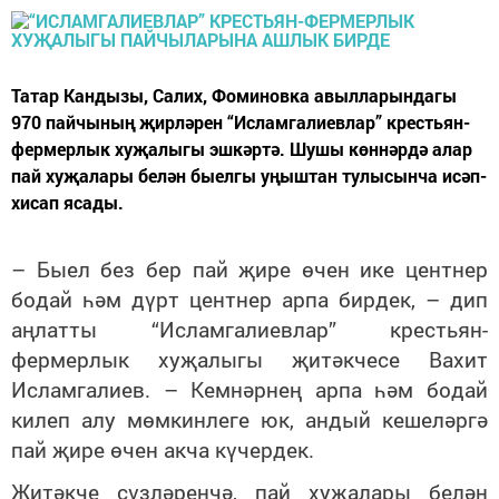
Татар Кандызы, Салих, Фоминовка авылларындагы
970 пайчының җирләрен “Исламгалиевлар” крестьян-
фермерлык хуҗалыгы эшкәртә. Шушы көннәрдә алар
пай хуҗалары белән быелгы уңыштан тулысынча исәп-
хисап ясады.
– Быел без бер пай җире өчен ике центнер
бодай һәм дүрт центнер арпа бирдек, – дип
аңлатты “Исламгалиевлар” крестьян-
фермерлык хуҗалыгы җитәкчесе Вахит
Исламгалиев. – Кемнәрнең арпа һәм бодай
килеп алу мөмкинлеге юк, андый кешеләргә
пай җире өчен акча күчердек.
Җитәкче сүзләренчә, пай хуҗалары белән