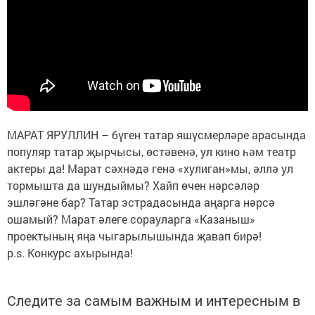
МАРАТ ЯРУЛЛИН – бүген татар яшүсмерләре арасында
популяр татар җырчысы, өстәвенә, ул кино һәм театр
актеры да! Марат сәхнәдә генә «хулиган»мы, әллә ул
тормышта да шундыймы? Хайп өчен нәрсәләр
эшләгәне бар? Татар эстрадасында аңарга нәрсә
ошамый? Марат әлеге сорауларга «Казаныш»
проектының яңа чыгарылышында җавап бирә!
p.s. Конкурс ахырында!
Следите за самым важным и интересным в