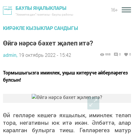
БАУЛЫ ЯҢАЛЫКЛАРЫ
16+
"Хезмәткә дан" газетасы - Баулы районы
КИРӘКЛЕ КЫЗЫКЛАР САНДЫГЫ
Өйгә нәрсә бәхет җәлеп итә?
admin,
19 октябрь 2022 - 15:42
668
0
0
Тормышыгызга иминлек, уңыш китерүче әйберләрегез
булсын!
Өй гөлләре кешегә яхшылык, иминлек теләп
тора, негативны юк итә икән. Әлбәттә, алар
каралган булырга тиеш. Гөлләрегез матур