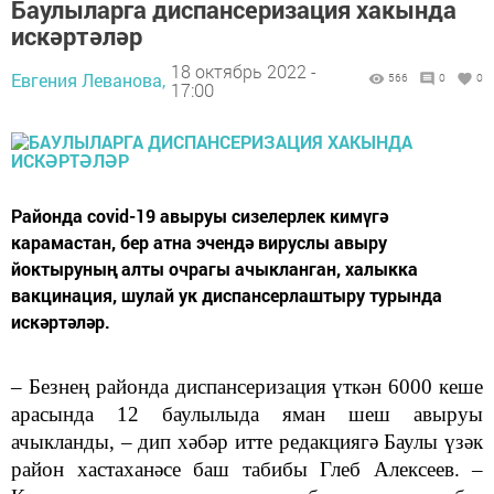
Баулыларга диспансеризация хакында
искәртәләр
18 октябрь 2022 -
Евгения Леванова,
566
0
0
17:00
Районда covid-19 авыруы сизелерлек кимүгә
карамастан, бер атна эчендә вируслы авыру
йоктыруның алты очрагы ачыкланган, халыкка
вакцинация, шулай ук диспансерлаштыру турында
искәртәләр.
– Безнең районда диспансеризация үткән 6000 кеше
арасында 12 баулылыда яман шеш авыруы
ачыкланды, – дип хәбәр итте редакциягә Баулы үзәк
район хастаханәсе баш табибы Глеб Алексеев. –