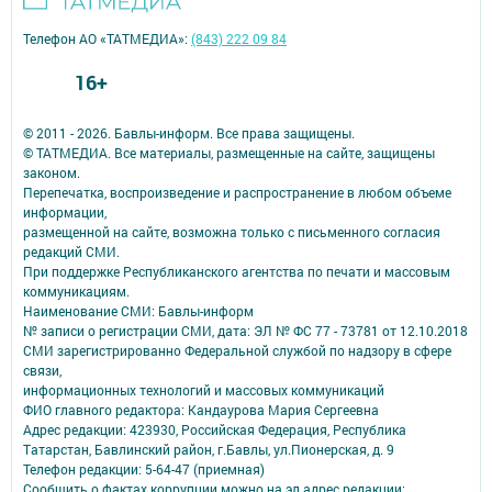
Телефон АО «ТАТМЕДИА»:
(843) 222 09 84
16+
© 2011 - 2026. Бавлы-информ. Все права защищены.
© ТАТМЕДИА. Все материалы, размещенные на сайте, защищены
законом.
Перепечатка, воспроизведение и распространение в любом объеме
информации,
размещенной на сайте, возможна только с письменного согласия
редакций СМИ.
При поддержке Республиканского агентства по печати и массовым
коммуникациям.
Наименование СМИ: Бавлы-информ
№ записи о регистрации СМИ, дата: ЭЛ № ФС 77 - 73781 от 12.10.2018
СМИ зарегистрированно Федеральной службой по надзору в сфере
связи,
информационных технологий и массовых коммуникаций
ФИО главного редактора: Кандаурова Мария Сергеевна
Адрес редакции: 423930, Российская Федерация, Республика
Татарстан, Бавлинский район, г.Бавлы, ул.Пионерская, д. 9
Телефон редакции: 5-64-47 (приемная)
Сообщить о фактах коррупции можно на эл.адрес редакции: