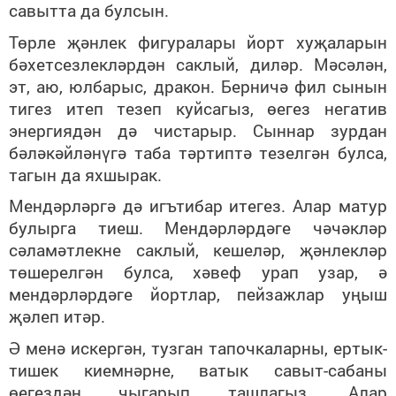
савытта да булсын.
Төрле җәнлек фигуралары йорт хуҗаларын
бәхетсезлекләрдән саклый, диләр. Мәсәлән,
эт, аю, юлбарыс, дракон. Берничә фил сынын
тигез итеп тезеп куйсагыз, өегез негатив
энергиядән дә чистарыр. Сыннар зурдан
бәләкәйләнүгә таба тәртиптә тезелгән булса,
тагын да яхшырак.
Мендәрләргә дә игътибар итегез. Алар матур
булырга тиеш. Мендәрләрдәге чәчәкләр
сәламәтлекне саклый, кешеләр, җәнлекләр
төшерелгән булса, хәвеф урап узар, ә
мендәрләрдәге йортлар, пейзажлар уңыш
җәлеп итәр.
Ә менә искергән, тузган тапочкаларны, ертык-
тишек киемнәрне, ватык савыт-сабаны
өегездән чыгарып ташлагыз. Алар