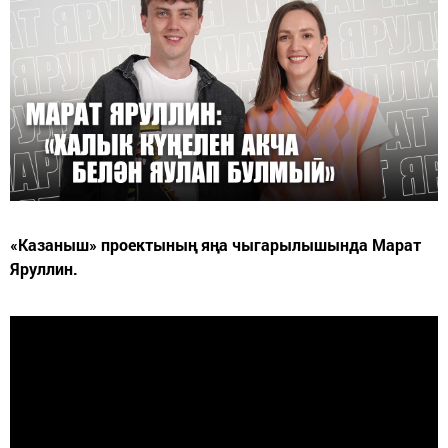
«Казаныш» проектының яңа чыгарылышында Марат
Яруллин.