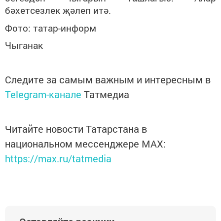
бәхетсезлек җәлеп итә.
Фото: татар-информ
Чыганак
Следите за самым важным и интересным в
Telegram-канале
Татмедиа
Читайте новости Татарстана в
национальном мессенджере MАХ:
https://max.ru/tatmedia