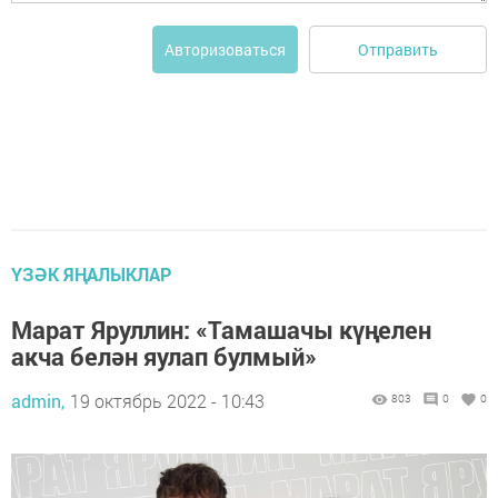
Отправить
Авторизоваться
ҮЗӘК ЯҢАЛЫКЛАР
Марат Яруллин: «Тамашачы күңелен
акча белән яулап булмый»
admin,
19 октябрь 2022 - 10:43
803
0
0