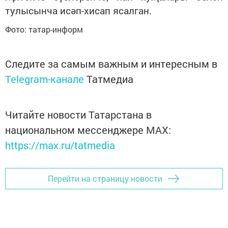
тулысынча исәп-хисап ясалган.
Фото: татар-информ
Следите за самым важным и интересным в
Telegram-канале
Татмедиа
Читайте новости Татарстана в
национальном мессенджере MАХ:
https://max.ru/tatmedia
Перейти на страницу новости