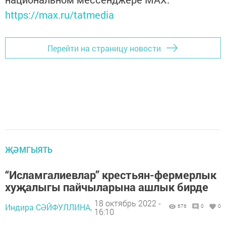
https://max.ru/tatmedia
Перейти на страницу новости
ҖӘМГЫЯТЬ
“Исламгалиевлар” крестьян-фермерлык
хуҗалыгы пайчыларына ашлык бирде
18 октябрь 2022 -
Индира СӘЙФУЛЛИНА,
676
0
0
16:10