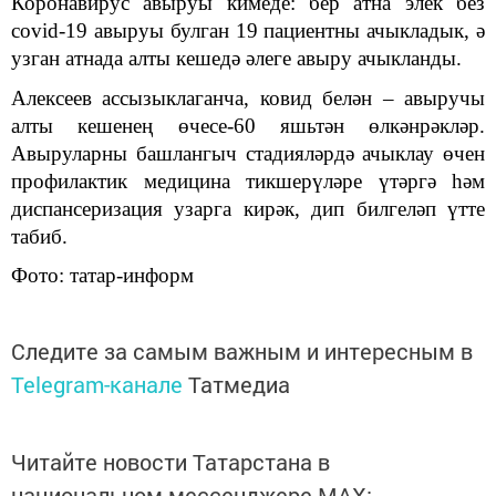
Коронавирус авыруы кимеде: бер атна элек без
covid-19 авыруы булган 19 пациентны ачыкладык, ә
узган атнада алты кешедә әлеге авыру ачыкланды.
Алексеев ассызыклаганча, ковид белән – авыручы
алты кешенең өчесе-60 яшьтән өлкәнрәкләр.
Авыруларны башлангыч стадияләрдә ачыклау өчен
профилактик медицина тикшерүләре үтәргә һәм
диспансеризация узарга кирәк, дип билгеләп үтте
табиб.
Фото: татар-информ
Следите за самым важным и интересным в
Telegram-канале
Татмедиа
Читайте новости Татарстана в
национальном мессенджере MАХ: