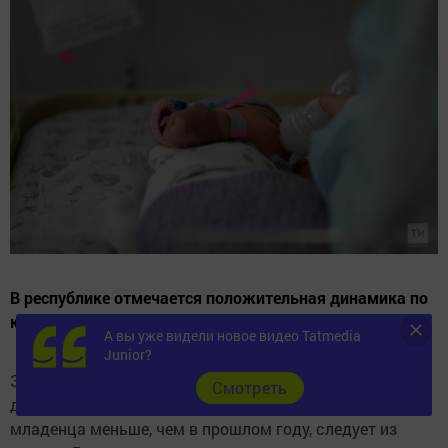
В республике отмечается положительная динамика по
количеству младенческой смертности.
А вы уже видели новое видео Tatmedia
Junior?
За восемь месяцев 2023 года в Татарстане умерло 75
Cмотреть
детей в возрасте до одного года. Это на одного
младенца меньше, чем в прошлом году, следует из