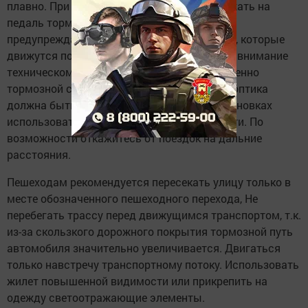
плавно. При торможении несколько раз нажать на
педаль тормоза, тем самым подав сигнал,
предупреждающий водителей автомобилей, которые
движутся позади Вас. Необходимо уделить внимание
техническому состоянию автомобиля, особенно
тормозной системе, и состоянию шин. Вся оптика
должна быть в рабочем состоянии. На остановках
использовать жилет повышенной видимости. По
возможности откажитесь от поездок на дальние
расстояния.
Пешеходам рекомендуется пересекать улицу только в
месте обозначенного пешеходного перехода, Не
перебегать трассу перед движущимся транспортом, т.к.
из-за скользкого дорожного покрытия тормозной путь
автомобиля значительно увеличивается. Двигаться
только навстречу транспортному потоку. Использовать
жилет повышенной видимости или прикрепить на
одежду светоотражающие элементы.