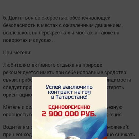
6. Двигаться со скоростью, обеспечивающей
безопасность в местах с оживленным движением,
возле школ, на перекрестках и мостах, а также на
поворотах и спусках.
При метели:
Любителям активного отдыха на природе
рекомендуется иметь при себе исправные средства
связи, приборы навигации. При ухудшении видимости
следует принять меры для того, чтобы не потерять
ориентацию на местности.
Метель и сильный ветер представляют серьезную
опасность всем участникам дорожного движения.
Водителям следует избегать внезапных торможений:
при необходимости остановки скорость нужно снижать