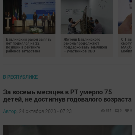
Бавлинский район за пять
Жители Бавлинского
С 1 авг
лет поднялся на 22
района продолжают
смогут 
позиции в рейтинге
поддерживать земляков
МАКСом
районов Татарстана
– участников СВО
мобиль
В РЕСПУБЛИКЕ
За восемь месяцев в РТ умерло 75
детей, не достигнув годовалого возраста
Автор,
24 октября 2023 - 07:23
837
0
0