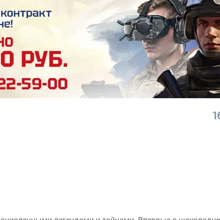
1
гочисленными легендами и тайнами. Впервые о шоколадн