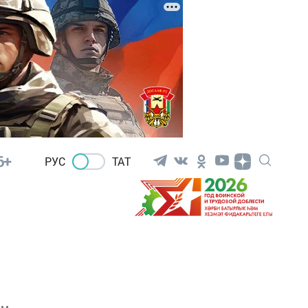
6+
РУС
ТАТ
ом