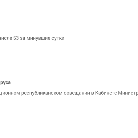
числе 53 за минувшие сутки.
ируса
иционном республиканском совещании в Кабинете Минист