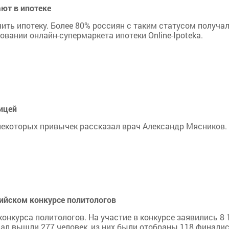
ют в ипотеке
ить ипотеку. Более 80% россиян с таким статусом получа
овании онлайн-супермаркета ипотеки Online-Ipoteka.
ицей
некоторых привычек рассказал врач Александр Мясников.
ийском конкурсе политологов
конкурса политологов. На участие в конкурсе заявились 8 
нал вышли 277 человек, из них были отобраны 118 финалис