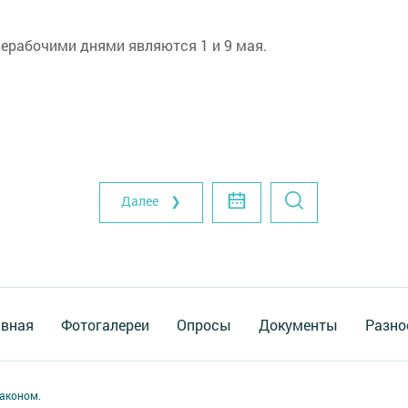
ерабочими днями являются 1 и 9 мая.
Далее ❯
авная
Фотогалереи
Опросы
Документы
Разно
аконом.