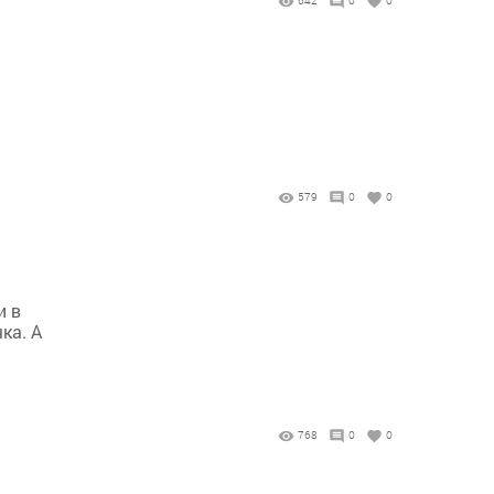
642
0
0
579
0
0
и в
ка. А
768
0
0