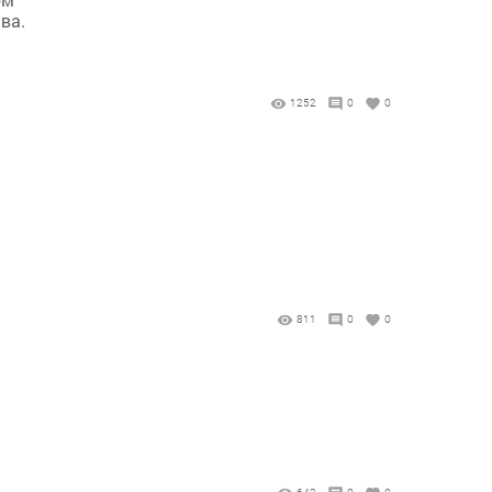
ва.
1252
0
0
811
0
0