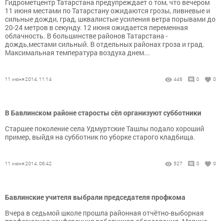
Гидрометцентр Татарстана предупреждает о том, что вечером
11 июня местами по Татарстану ожидаются грозы, ливневые и
сильные дожди, град, шквалистые усиления ветра порывами до
20-24 метров в секунду. 12 июня ожидается переменная
облачность. В большинстве районов Татарстана -
дождь,местами сильный. В отдельных районах гроза и град.
Максимальная температура воздуха днем...
11 июня 2014, 11:14
446
0
0
В Бавлинском районе старосты сёл организуют субботники
Старшее поколение села Удмуртские Ташлы подало хороший
пример, выйдя на субботник по уборке старого кладбища.
11 июня 2014, 06:42
527
0
0
Бавлинские учителя выбрали председателя профкома
Вчера в седьмой школе прошла районная отчётно-выборная