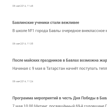
06 мая 2014, 11:46
Бавлинские ученики стали вежливее
В школе №1 города Бавлы очередное внеклассное м
06 мая 2014, 11:35
После майских праздников в Бавлах возможна жа
Начиная с 9 мая в Татарстан начнёт поступать теп
06 мая 2014, 11:24
Программа мероприятий в честь Дня Победы в Бав
7 мая 10.00 Митинг, посвящённый 69-й годовщине 