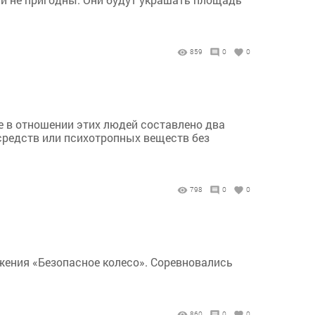
859
0
0
е в отношении этих людей составлено два
средств или психотропных веществ без
798
0
0
ения «Безопасное колесо». Соревновались
860
0
0