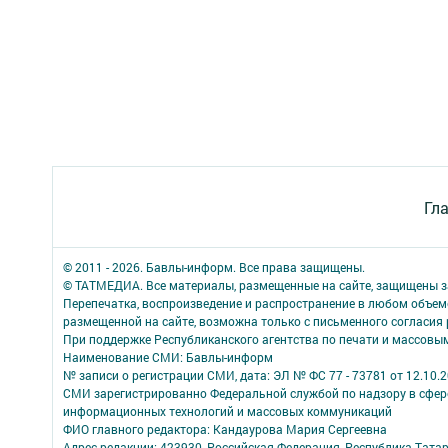
Гл
© 2011 - 2026. Бавлы-информ. Все права защищены.
© ТАТМЕДИА. Все материалы, размещенные на сайте, защищены з
Перепечатка, воспроизведение и распространение в любом объе
размещенной на сайте, возможна только с письменного согласия
При поддержке Республиканского агентства по печати и массов
Наименование СМИ: Бавлы-информ
№ записи о регистрации СМИ, дата: ЭЛ № ФС 77 - 73781 от 12.10.
СМИ зарегистрированно Федеральной службой по надзору в сфере
информационных технологий и массовых коммуникаций
ФИО главного редактора: Кандаурова Мария Сергеевна
Адрес редакции: 423930, Российская Федерация, Республика Татарс