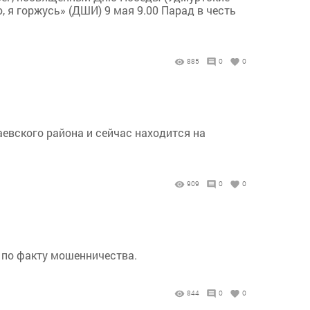
 я горжусь» (ДШИ) 9 мая 9.00 Парад в честь
885
0
0
евского района и сейчас находится на
909
0
0
 по факту мошенничества.
844
0
0