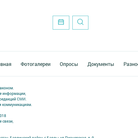
авная
Фотогалереи
Опросы
Документы
Разно
аконом.
ме информации,
 редакций СМИ.
ым коммуникациям.
2018
 связи,
тан, Бавлинский район, г.Бавлы, ул.Пионерская, д. 9