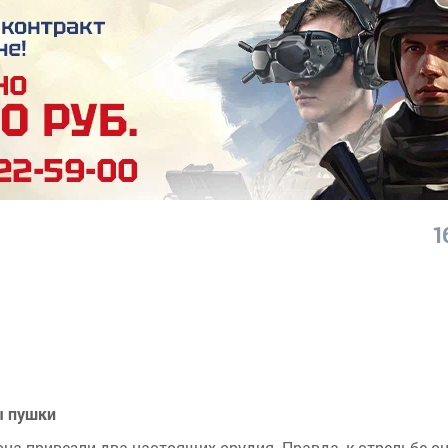
1
ы пушки
на привезли два настоящих орудия. Правда, к стрельбе о