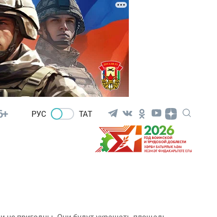
6+
РУС
ТАТ
ни не пригодны. Они будут украшать площадь