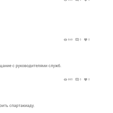
849
0
0
щание с руководителями служб.
865
0
0
оить спартакиаду.