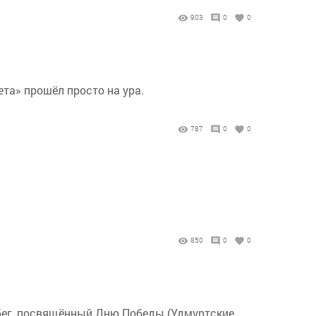
903
0
0
та» прошёл просто на ура.
787
0
0
850
0
0
обег, посвящённый Дню Победы (Удмуртские