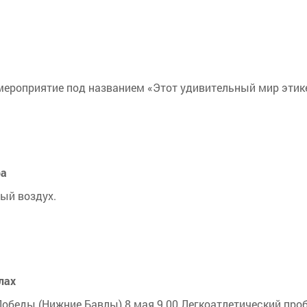
ероприятие под названием «Этот удивительный мир этике
ра
лый воздух.
лах
Победы (Нижние Бавлы) 8 мая 9.00 Легкоатлетический пр