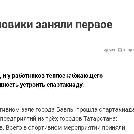
ловики заняли первое
903
0
, и у работников теплоснабжающего
ность устроить спартакиаду.
тивном зале города Бавлы прошла спартакиад
редприятий из трёх городов Татарстана:
в. Всего в спортивном мероприятии приняли