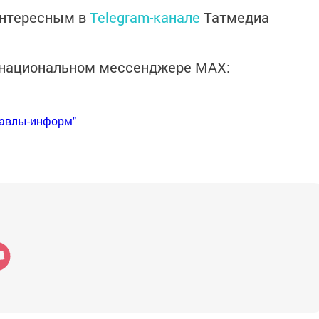
интересным в
Telegram-канале
Татмедиа
в национальном мессенджере MАХ:
Бавлы-информ"