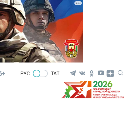
6+
РУС
ТАТ