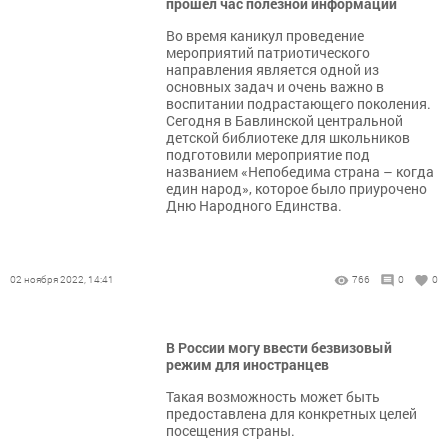
прошел час полезной информации
​​​​​​​Во время каникул проведение
мероприятий патриотического
направления является одной из
основных задач и очень важно в
воспитании подрастающего поколения.
Сегодня в Бавлинской центральной
детской библиотеке для школьников
подготовили мероприятие под
названием «Непобедима страна – когда
един народ», которое было приурочено
Дню Народного Единства.
02 ноября 2022, 14:41
766
0
0
В России могу ввести безвизовый
режим для иностранцев
Такая возможность может быть
предоставлена для конкретных целей
посещения страны.