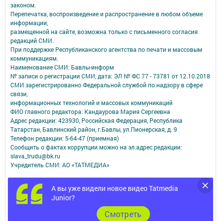
законом.
Перепечатка, воспроизведение и распространение в любом объеме
информации,
размещенной на сайте, возможна только с письменного согласия
редакций СМИ.
При поддержке Республиканского агентства по печати и массовым
коммуникациям.
Наименование СМИ: Бавлы-информ
№ записи о регистрации СМИ, дата: ЭЛ № ФС 77 - 73781 от 12.10.2018
СМИ зарегистрированно Федеральной службой по надзору в сфере
связи,
информационных технологий и массовых коммуникаций
ФИО главного редактора: Кандаурова Мария Сергеевна
Адрес редакции: 423930, Российская Федерация, Республика
Татарстан, Бавлинский район, г.Бавлы, ул.Пионерская, д. 9
Телефон редакции: 5-64-47 (приемная)
Сообщить о фактах коррупции можно на эл.адрес редакции:
slava_trudu@bk.ru
Учредитель СМИ: АО «ТАТМЕДИА»
Антикоррупционная политика
А вы уже видели новое видео Tatmedia
АО «ТАТМЕДИА» использует «cookie»
для персонализации сервисов и
Junior?
удобства пользователей сайтом.
Использование «cookie» можно отменить в настройках браузера.
Cмотреть
Политика конфиденциальности