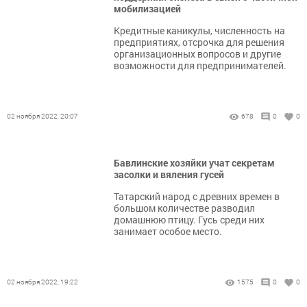
мобилизацией
Кредитные каникулы, численность на
предприятиях, отсрочка для решения
организационных вопросов и другие
возможности для предпринимателей.
02 ноября 2022, 20:07
678
0
0
Бавлинские хозяйки учат секретам
засолки и вяления гусей
Татарский народ с древних времен в
большом количестве разводил
домашнюю птицу. Гусь среди них
занимает особое место.
02 ноября 2022, 19:22
1575
0
0