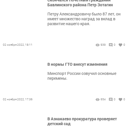
Бавлинского района Петр Зотагин
Петру Александровичу было 87 лет, он
имеет множество наград за вклад в
развитие нашего края.
02 ноября 2022, 18:11
939
0
0
В нормы ГТО внесут изменения
Минспорт России озвучил основные
перемены.
02 ноября 2022, 17:36
654
0
0
В Азнакаево прокуратура проверяет
детский сад