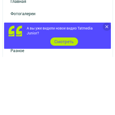
Главная
Фотогалереи
Опросы
А вы уже видели новое видео Tatmedia
Junior?
Документы
Cмотреть
Разное
Телефон АО «ТАТМЕДИА»:
(843) 222 09 84
16+
© 2011 - 2026. Бавлы-информ. Все права защищены.