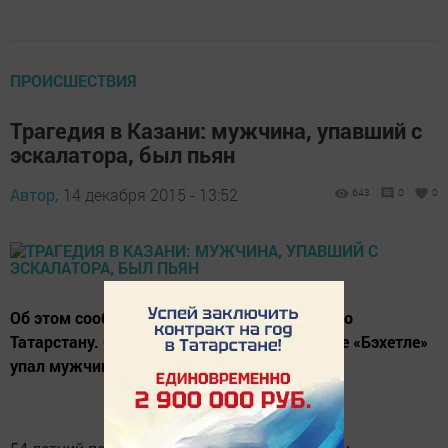
ПРОИСШЕСТВИЯ
Трагедия в Казани: мужчина, упавший с
эскалатора, был пьян
Автор,
14 декабря 2015 - 13:52
643
0
0
Об этом сообщили в пресс-службе СУ СКР по
Татарстану. С эскалатора в торговом центре «Бэхетле»
упал мужчина 1961 года рождения.