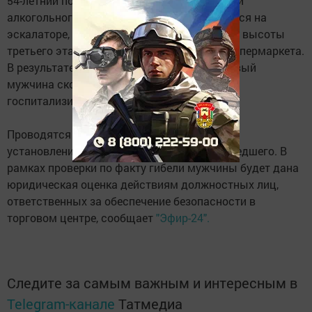
54-летний посетитель, находясь в состоянии
алкогольного опьянения, пытался спуститься на
эскалаторе, но потерял равновесие и упал с высоты
третьего этажа на 63-летнего посетителя супермаркета.
В результате полученных повреждений первый
мужчина скончался на месте, другой -
госпитализирован с травмами головы.
Проводятся мероприятия, направленные на
установление всех обстоятельств произошедшего. В
рамках проверки по факту гибели мужчины будет дана
юридическая оценка действиям должностных лиц,
ответственных за обеспечение безопасности в
торговом центре, сообщает
"Эфир-24".
Следите за самым важным и интересным в
Telegram-канале
Татмедиа