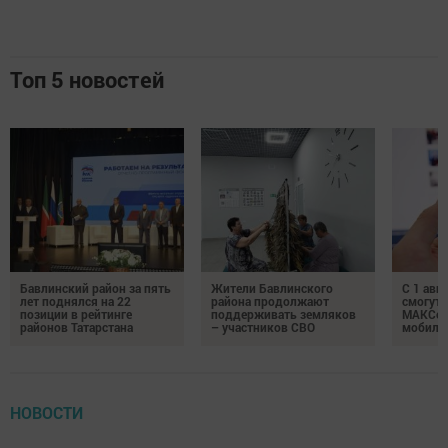
Топ 5 новостей
Бавлинский район за пять
Жители Бавлинского
С 1 авг
лет поднялся на 22
района продолжают
смогут 
позиции в рейтинге
поддерживать земляков
МАКСом
районов Татарстана
– участников СВО
мобиль
НОВОСТИ