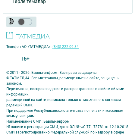
Төрле темалар
Телефон АО «ТАТМЕДИА»:
(843) 222 09 84
16+
© 2011 - 2026. Бавлы-информ. Все права защищены.
© ТАТМЕДИА. Все материалы, размещенные на сайте, защищены
законом.
Перепечатка, воспроизведение и распространение в любом объеме
информации,
размещенной на сайте, возможна только с письменного согласия
редакций СМИ.
При поддержке Республиканского агентства по печати и массовым
коммуникациям.
Наименование СМИ: Бавлы-информ
№ записи о регистрации СМИ, дата: ЭЛ № ФС 77 - 73781 от 12.10.2018
СМИ зарегистрированно Федеральной службой по надзору в сфере