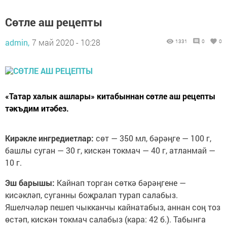
Cөтле аш рецепты
admin,
7 май 2020 - 10:28
1331
0
0
«Татар халык ашлары» китабыннан сөтле аш рецепты
тәкъдим итәбез.
Кирәкле ингредиетлар:
сөт — 350 мл, бәрәңге — 100 г,
башлы суган — 30 г, кискән токмач — 40 г, атланмай —
10 г.
Эш барышы:
Кайнап торган сөткә бәрәңгене —
кисәкләп, суганны боҗралап турап салабыз.
Яшелчәләр пешеп чыкканчы кайнатабыз, аннан соң тоз
өстәп, кискән токмач салабыз (кара: 42 б.). Табынга