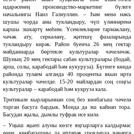
идарәсенең производство-маркетинг бүлеге
начальнигы Наил Галиуллин. – Һәм менә нәкъ
шушы чорда аны тукландыру, чүп үләннәренә
каршы эшкәртү мөһим. Үсемлекләрне тармаклану,
чәчәк ату, серкәләнү, җитешү фазаларында
тукландыру кирәк. Район буенча 26 мең гектар
мәйданнарда бөртекле культуралар чәчеләчәк.
Шуның 20 мең гектары сабан культуралары (бодай,
арпа, солы, карабодай һәм кукуруза). Бүгенге көндә
районда тулаем алганда 40 про
ц
ентка якын иртә
кул
ь
туралар чәчелде. 15-20 майлардан соң соңгы
культуралар – карабодай һәм кукруза кала.
Тритикале кырларыннан соң без көнбагыш чәчелә
торган басуга бардык. Монда да эш кайнап тора.
Басудан җылы, дымлы туфрак исе килә.
– Уңыш җыеп алуны көзге яңгырларга калдырмас
өчен, көнбагышны да иртәрәк срокларда чәчәргә