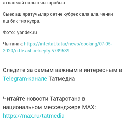
атланмай салып чыгарабыз.
Сыек аш яратучылар сөтне күбрәк сала ала, чөнки
аш бик тиз куера.
Фото: yandex.ru
Чыганак:
https://intertat.tatar/news/cooking/07-05-
2020/c-tle-ash-retsepty-5739539
Следите за самым важным и интересным в
Telegram-канале
Татмедиа
Читайте новости Татарстана в
национальном мессенджере MАХ:
https://max.ru/tatmedia