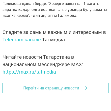
Галимова җавап бирде. "Хәзерге вакытта - 1 сәгать -
зиратка кадәр юлга исәпләнгән, ә урында булу вакыты
исәпкә керми", - дип аңлатты Галимова.
Следите за самым важным и интересным в
Telegram-канале
Татмедиа
Читайте новости Татарстана в
национальном мессенджере MАХ:
https://max.ru/tatmedia
Перейти на страницу новости