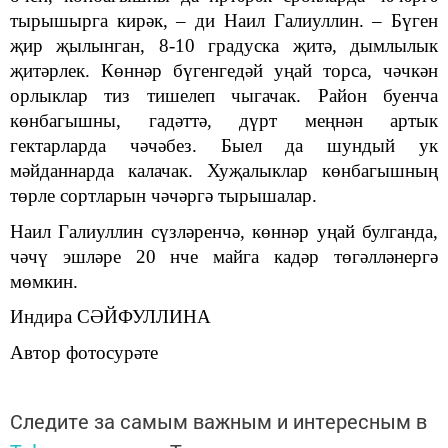
тырышырга кирәк, – ди Наил Галиуллин. – Бүген
җир җылынган, 8-10 градуска җитә, дымлылык
җитәрлек. Көннәр бүгенгедәй уңай торса, чәчкән
орлыклар тиз тишелеп чыгачак. Район буенча
көнбагышны, гадәттә, дүрт меңнән артык
гектарларда чәчәбез. Быел да шундый ук
мәйданнарда калачак. Хуҗалыклар көнбагышның
төрле сортларын чәчәргә тырышалар.
Наил Галиуллин сүзләренчә, көннәр уңай булганда,
чәчү эшләре 20 нче майга кадәр төгәлләнергә
мөмкин.
Индира СӘЙФУЛЛИНА
Автор фотосурәте
Следите за самым важным и интересным в