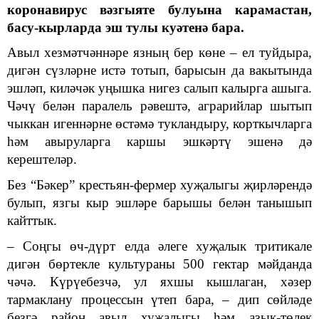
коронавирус вәзгыяте булуына карамастан,
басу-кырларда эш тулы куәтенә бара.
Авыл хезмәтчәннәре язның бер көне – ел туйдыра,
дигән сүзләрне истә тотып, барысын да вакытында
эшләп, киләчәк уңышка нигез салып калырга ашыга.
Чәчү белән паралель рәвештә, аграрийлар шытып
чыккан игеннәрне өстәмә тукландыру, корткычларга
һәм авыруларга каршы эшкәртү эшенә дә
керештеләр.
Без “Бәкер” крестьян-фермер хуҗалыгы җирләрендә
булып, язгы кыр эшләре барышы белән танышып
кайттык.
– Соңгы өч-дүрт елда әлеге хуҗалык тритикале
дигән бөртекле культураны 500 гектар мәйданда
чәчә. Күрүебезчә, ул яхшы кышлаган, хәзер
тармаклану процессын үтеп бара, – дип сөйләде
безгә район авыл хуҗалыгы һәм азык-төлек