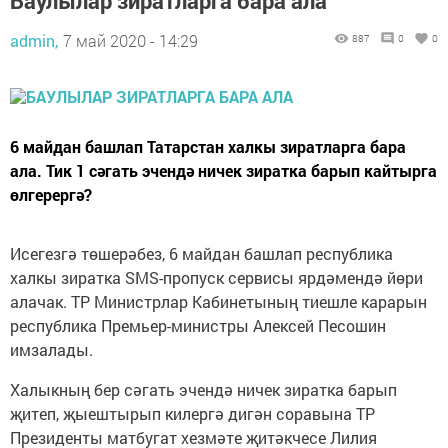
Баулылар зиратларга бара ала
admin,
7 май 2020 - 14:29
887
0
0
6 майдан башлап Татарстан халкы зиратларга бара
ала. Тик 1 сәгать эчендә ничек зиратка барып кайтырга
өлгерергә?
Исегезгә төшерәбез, 6 майдан башлап республика
халкы зиратка SMS-пропуск сервисы ярдәмендә йөри
алачак. ТР Министрлар Кабинетының тиешле карарын
республика Премьер-министры Алексей Песошин
имзалады.
Халыкның бер сәгать эчендә ничек зиратка барып
җитеп, җыештырып килергә дигән соравына ТР
Президенты матбугат хезмәте җитәкчесе Лилия