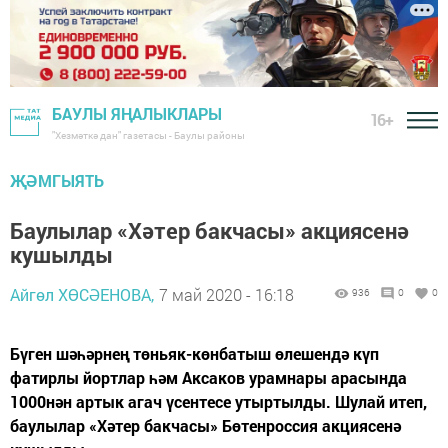
БАУЛЫ ЯҢАЛЫКЛАРЫ
16+
"Хезмәткә дан" газетасы - Баулы районы
ҖӘМГЫЯТЬ
Баулылар «Хәтер бакчасы» акциясенә
кушылды
Айгөл ХӨСӘЕНОВА,
7 май 2020 - 16:18
936
0
0
Бүген шәһәрнең төньяк-көнбатыш өлешендә күп
фатирлы йортлар һәм Аксаков урамнары арасында
1000нән артык агач үсентесе утыртылды. Шулай итеп,
баулылар «Хәтер бакчасы» Бөтенроссия акциясенә