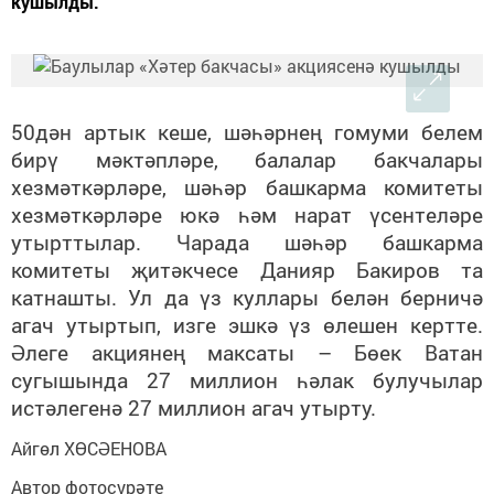
кушылды.
50дән артык кеше, шәһәрнең гомуми белем
бирү мәктәпләре, балалар бакчалары
хезмәткәрләре, шәһәр башкарма комитеты
хезмәткәрләре юкә һәм нарат үсентеләре
утырттылар. Чарада
шәһәр башкарма
комитеты җитәкчесе Данияр Бакиров та
катнашты. Ул да үз куллары белән берничә
агач утыртып, изге эшкә үз өлешен кертте.
Әлеге акциянең максаты – Бөек Ватан
сугышында 27 миллион һәлак булучылар
истәлегенә 27 миллион агач утырту.
Айгөл ХӨСӘЕНОВА
Автор фотосурәте