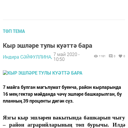
ТӨП ТЕМА
Кыр эшләре тулы куәттә бара
7 май 2020 -
Индира СӘЙФУЛЛИНА,
1161
0
0
10:50
7 майга булган мәгълүмат буенча, район кырларында
16 мең гектар мәйданда чәчү эшләре башкарылган, бу
планның 39 проценты дигән сүз.
Язгы кыр эшләрен вакытында башкарып чыгу
– район аграрийларының төп бурычы. Илдә