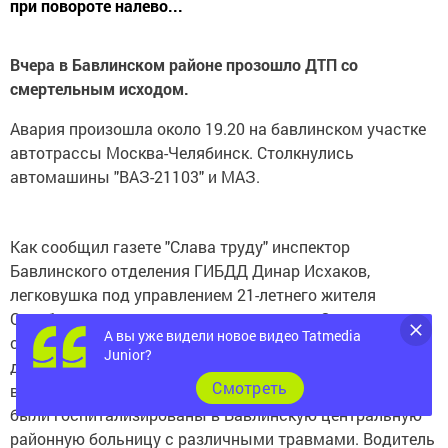
при повороте налево...
Вчера в Бавлинском районе прозошло ДТП со
смертельным исходом.
Авария произошла около 19.20 на бавлинском участке
автотрассы Москва-Челябинск. Столкнулись
автомашины "ВАЗ-21103" и МАЗ.
Как сообщил газете "Слава труду" инспектор
Бавлинского отделения ГИБДД Динар Исхаков,
легковушка под управлением 21-летнего жителя
Октябрьского, двигавшаяся со стороны Самары в
А вы уже видели новое видео Tatmedia
сторону Челябинска при повороте налево не уступила
Junior?
дорогу встречному МАЗу. В результате столкновения
Cмотреть
водитель "десятки" погиб на месте, а три пассажира
были госпитализированы в Бавлинскую центральную
районную больницу с различными травмами. Водитель