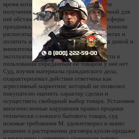
время которой огласили её фамилию для
получения подарков. Находясь в необычной для
неё обстановке, под воздействием атмосферы
праздника, вручения подарков, ей предложили
расписаться в предоставленных документах и
оплатить незначительную сумму. Придя домой и
внимательно изучив инструкцию по
эксплуатации, поняла, что необходимости в
пользовании переданным ей товаром у неё нет.
Суд, изучив материалы гражданского дела,
охарактеризовал действия ответчика как
агрессивный маркетинг, который не позволил
покупателю оценить характер сделки и
осуществить свободный выбор товара. Установив
многочисленные нарушения правил продажи
технически сложного бытового товара, суд
исковые требования М. удовлетворил и вынес
решение о расторжении договора купли-продажи
и взыскании с ответчика стоимости товара,