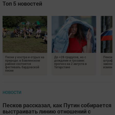
Топ 5 новостей
Песни у костра и отдых на
До +28 градусов, но с
Пенсии,
природе: в Бавлинском
дождями и грозами:
штрафы
районе состоится
прогноз на 2 августа в
законо
фестиваль бардовской
Татарстане
изменен
песни
НОВОСТИ
Песков рассказал, как Путин собирается
выстраивать линию отношений с