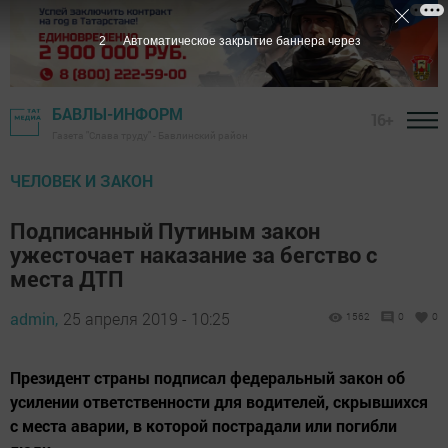
1
Автоматическое закрытие баннера через
БАВЛЫ-ИНФОРМ
16+
Газета "Слава труду" - Бавлинский район
ЧЕЛОВЕК И ЗАКОН
Подписанный Путиным закон
ужесточает наказание за бегство с
места ДТП
admin,
25 апреля 2019 - 10:25
1562
0
0
Президент страны подписал федеральный закон об
усилении ответственности для водителей, скрывшихся
с места аварии, в которой пострадали или погибли