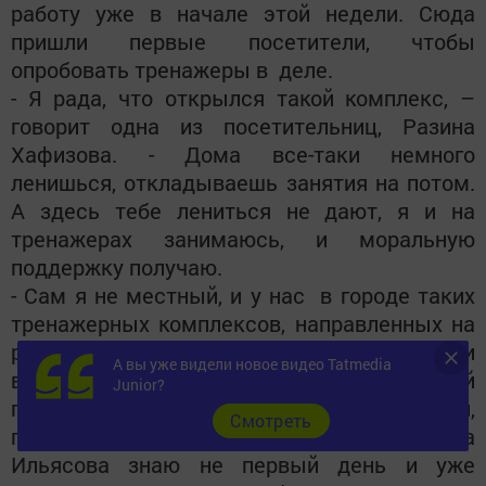
работу уже в начале этой недели. Сюда
пришли первые посетители, чтобы
опробовать тренажеры в деле.
- Я рада, что открылся такой комплекс, –
говорит одна из посетительниц, Разина
Хафизова. - Дома все-таки немного
ленишься, откладываешь занятия на потом.
А здесь тебе лениться не дают, я и на
тренажерах занимаюсь, и моральную
поддержку получаю.
- Сам я не местный, и у нас в городе таких
тренажерных комплексов, направленных на
реабилитацию людей с ограниченными
А вы уже видели новое видео Tatmedia
возможностями, пока нет, - говорит другой
Junior?
посетитель Константин Семыкин,
Cмотреть
приехавший из Октябрьска. – Марата
Ильясова знаю не первый день и уже