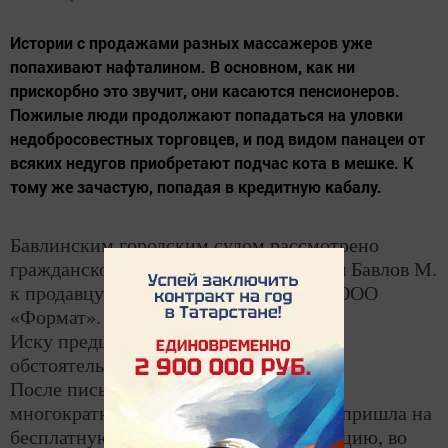
Истории с продажами разных массажеров уже
попахивают нафталином. В основном, как ни
прискорбно это звучит, они касаются пенсионеров.
Пожилые люди продолжают попадаться на уловки
недобросовестных торговцев, и под видом панацеи от
всяких недугов приобретают подчас кота в мешке. К
тому же зачастую, попадая в кредитную кабалу.
Бавлинским городским судом рассмотрено
гражданское дело по иску жительницы Бавлов М.
к продавцу вибромассажной накидки ООО
«Формат».
Иску предшествовали следующие
обстоятельства.
После письменного приглашения и
многократных навязчивых звонков М. пришла на
бесплатную демонстрацию и презентацию, во