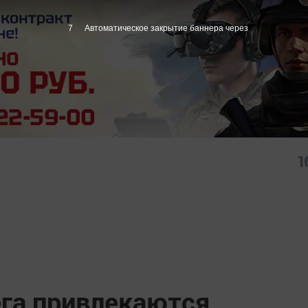
6
Автоматическое закрытие баннера через
1
ега привлекаются