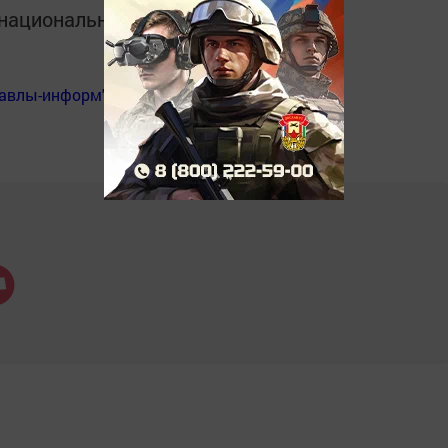
в национальном мессенджере MАХ:
Бавлы-информ"