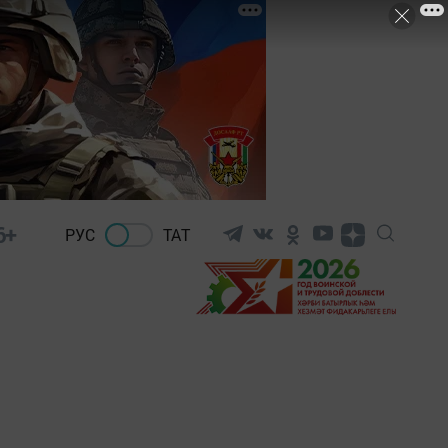
6+
РУС
ТАТ