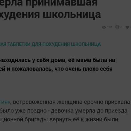
мерла принимавшая
охудения школьница
700
0
находилась у себя дома, её мама была на
й и пожаловалась, что очень плохо себя
тия»
, встревоженная женщина срочно приехала
было уже поздно - девочка умерла до приезда
ционной бригады вернуть её к жизни были