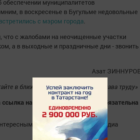
об обеспечении муниципалитетов
омним, в воскресенье в Бугульме недовольные
встретились с мэром города
.
, что с жалобами на неочищенные участки
ом, а в выходные и праздничные дни - звонить
Азат ЗИННУРО
айте в ближайшем номере газеты «Слава труду»
 ссылка на издание "Слава труду" обязательна
интересным в
Telegram-канале
Татмедиа