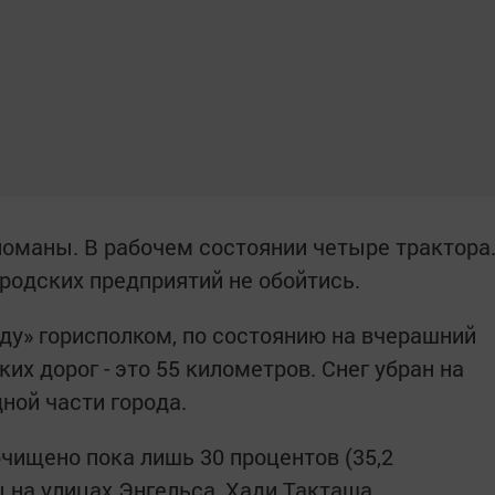
ломаны. В рабочем состоянии четыре трактора
родских предприятий не обойтись.
уду» горисполком, по состоянию на вчерашний
их дорог - это 55 километров. Снег убран на
дной части города.
чищено пока лишь 30 процентов (35,2
 на улицах Энгельса, Хади Такташа,