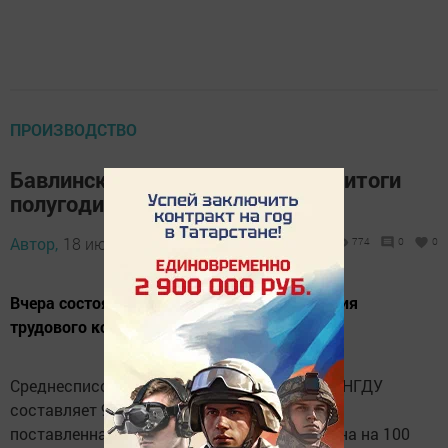
ПРОИЗВОДСТВО
Бавлинские нефтяники подвели итоги
полугодия
Автор,
18 июля 2014 - 12:44
774
0
0
Вчера состоялась профсоюзная конференция
трудового коллектива НГДУ «Бавлынефть».
Среднесписочная численность работников НГДУ
составляет 919 человек. Задача по добыче,
поставленная перед коллективом, выполнена на 100