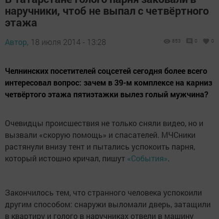
наручники, чтоб не выпал с четвёртного
этажа
Автор,
18 июля 2014 - 13:28
853
0
0
Челнинских посетителей соцсетей сегодня более всего
интересовал вопрос: зачем в 39-м комплексе на карниз
четвёртого этажа пятиэтажки вылез голый мужчина?
Очевидцы происшествия не только сняли видео, но и
вызвали «скорую помощь» и спасателей. МЧСники
растянули внизу тент и пытались успокоить парня,
который истошно кричал, пишут
«События»
.
Закончилось тем, что странного человека успокоили
другим способом: снаружи выломали дверь, затащили
в квартиру и голого в наручниках отвели в машину