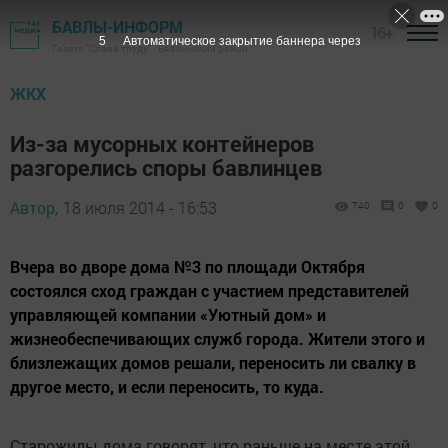
БАВЛЫ-ИНФОРМ
16+
5
Автоматическое закрытие баннера через
Газета "Слава труду" - Бавлинский район
ЖКХ
Из-за мусорных контейнеров
разгорелись споры бавлинцев
Автор,
18 июля 2014 - 16:53
740
0
0
Вчера во дворе дома №3 по площади Октября
состоялся сход граждан с участием представителей
управляющей компании «Уютный дом» и
жизнеобеспечивающих служб города. Жители этого и
близлежащих домов решали, переносить ли свалку в
другое место, и если переносить, то куда.
Старожилы дома говорят, что раньше на месте этой