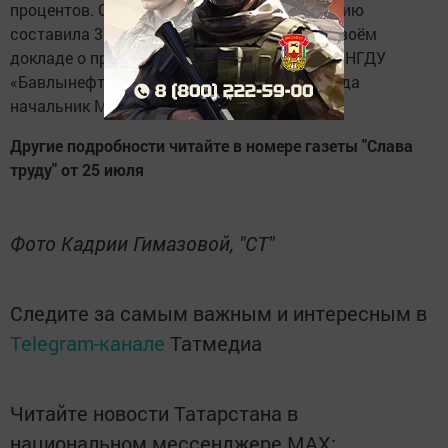
процентов. Средняя зарплата по предприятию
составила 37791 рубль. Об этом сказал в своём
докладе о производственной деятельности НГДУ
«Бавлынефть» за первое полугодие 2014 года
начальник Марат Залятов.
Другие подробности читайте в номере газеты "Слава
труду" от 25 июля
Фото Кадрии Гимазовой, "СТ"
Следите за самым важным и интересным в
Telegram-канале
Татмедиа
Читайте новости Татарстана в
национальном мессенджере MАХ: