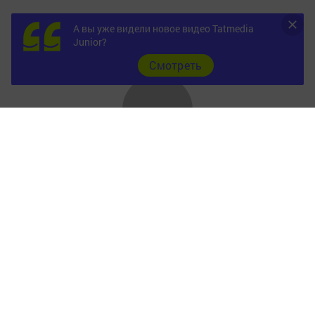
А вы уже видели новое видео Tatmedia
Junior?
Cмотреть
Главная
Фотогалереи
Опросы