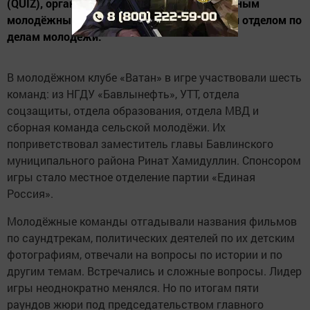
(QUIZ), организованная многофункциональным
молодёжным центром «Яшьлэр доньясы» и отделом по
делам молодёжи.
В молодёжном клубе «Ватан» в игре участвовали шесть
команд: из НГДУ «Бавлынефть», УТТ, отдела
соцзащиты, отдела образования, отдела МВД и
сборная команда сельской молодёжи. Их
поприветствовал заместитель главы Бавлинского
муниципального района Ринат Хамидуллин. Спонсором
игры стало местное отделение партии «Единая
Россия».
Молодёжные команды отгадывали названия фильмов
по саундтрекам, политических деятелей по их детским
фотографиям, отвечали на вопросы по истории и по
другим темам. Встречались и сложные вопросы. Лидер
игры неоднократно менялся. Но по итогам пяти
раундов жюри под председательством главного