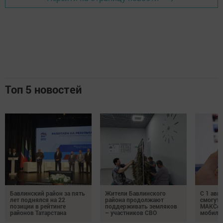
Топ 5 новостей
Бавлинский район за пять
Жители Бавлинского
С 1 авг
лет поднялся на 22
района продолжают
смогут 
позиции в рейтинге
поддерживать земляков
МАКСом
районов Татарстана
– участников СВО
мобиль