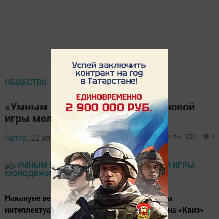
ОБЩЕСТВО
«Умным быть модно!» – девиз новой
игры молодёжи Бавлов
Автор,
22 апреля 2017 - 06:55
914
0
0
Накануне вечером впервые в Бавлах прошла
интеллектуально-развлекательная викторина «Квиз»