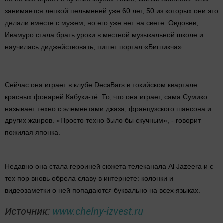
занимается лепкой пельменей уже 60 лет, 50 из которых они это
делали вместе с мужем, но его уже нет на свете. Овдовев,
Ивамуро стала брать уроки в местной музыкальной школе и
научилась диджействовать, пишет портал «Бигпикча».
Сейчас она играет в клубе DecaBars в токийском квартале
красных фонарей Кабуки-тё. То, что она играет, сама Сумико
называет техно с элементами джаза, французского шансона и
других жанров. «Просто техно было бы скучным», - говорит
пожилая японка.
Недавно она стала героиней сюжета телеканала Al Jazeera и с
тех пор вновь обрела славу в интернете: колонки и
видеозаметки о ней попадаются буквально на всех языках.
Источник:
www.chelny-izvest.ru