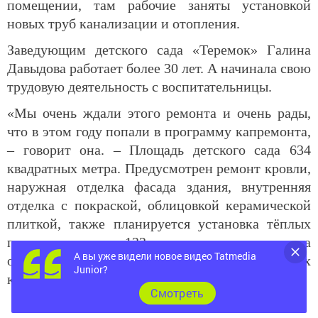
помещении, там рабочие заняты установкой
новых труб канализации и отопления.
Заведующим детского сада «Теремок» Галина
Давыдова работает более 30 лет. А начинала свою
трудовую деятельность с воспитательницы.
«Мы очень ждали этого ремонта и очень рады,
что в этом году попали в программу капремонта,
– говорит она. – Площадь детского сада 634
квадратных метра. Предусмотрен ремонт кровли,
наружная отделка фасада здания, внутренняя
отделка с покраской, облицовкой керамической
плиткой, также планируется установка тёплых
полов на площади 132 квадратных метра, замена
А вы уже видели новое видео Tatmedia
оконных рам и всех инженерно-технических
Junior?
коммуникаций».
Cмотреть