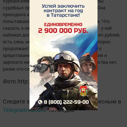
Курбангалеева, начальник отдела № 1 службы
судебных приставов Набережных Челнов. - Она
приходила к нам и тоже пыталась напугать,
попытавшись выпрыгнуть со второго этажа. Что
сказать о ней? Актриса. Проблемы большие - у неё
набежал долг за квартплату в сумме 32 тысяч рублей,
есть семь неоплаченных кредитов. Но она упорно
продолжает их брать - через офисы быстрого
кредитования. Возмещать их ей нечем: пенсия и
зарплата небольшие, в комнате у нее имущества нет,
разве что сотовый телефон.
Фото http://www.chelny-izvest.ru
Следите за самым важным и интересным в
Telegram-канале
Татмедиа