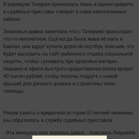
В редакции Тахирия призналась лишь в одном кредите,
а судебные приставы говорят о семи неоплаченных
займах.
Знакомые давно заметили, что с Тахирией происходит
что-то непонятное. Ещё когда была жива её мать в
Бавлах, она вдруг купила дорогой ноутбук, пояснив, что
будет выходить на сайт районного отдела социальной
защиты, чтобы «узнавать про здоровье матери».
Недавно в офисе быстрого кредитования взяла кредит
40 тысяч рублей, чтобы помочь подруге с новой
крышей для дачного домика и строительством
теплицы.
Решив узнать о кредитной истории 57-летней челнинки,
мы обратились в службу судебных приставов.
- Эта женщина нам знакома давно, - пояснила Людмила