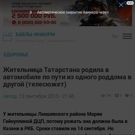
5
Автоматическое закрытие баннера через
БАВЛЫ-ИНФОРМ
16+
Газета "Слава труду" - Бавлинский район
ЗДОРОВЬЕ
Жительница Татарстана родила в
автомобиле по пути из одного роддома в
другой (телесюжет)
Автор,
13 сентября 2013 - 21:46
762
0
0
У жительницы Лаишевского района Марии
Гайнуллиной ДЦП, потому рожать она должна была в
Казани в РКБ. Сроки ставили на 14 сентября. Но