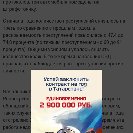
протоколов, три автомобиля помещены на
штрафстоянку.
С начала года количество преступлений снизилось на
треть по сравнению с прошлым годом, а
раскрываемость преступлений повысилась с 47,4 до
74,8 процента (по тяжким преступлениям - с 60 до 91
процента). Общими усилиями удалось снизить
количество краж. В то же время начальник ОВД
признал, что наблюдается рост преступлений против
личности.
Начальник территориального отдела
Роспотребнадзора Рашит Хабибуллин отметил рост
обращений в связи с укусами собак. По его словам,
таких случаев зафиксировано уже 176. С начала года
отстрелено 286 бродячих собак. Но в то же время эта
работа недостаточно ведётся в сельских поселениях.