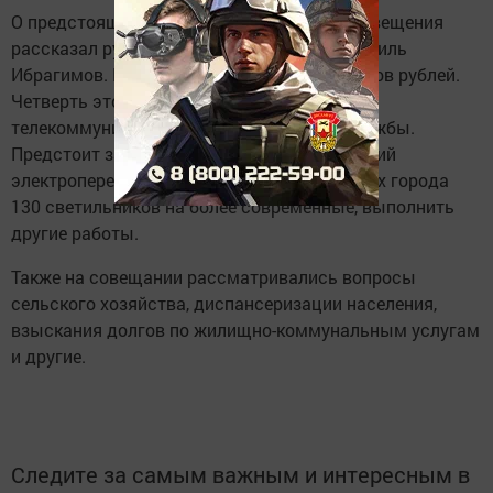
О предстоящей модернизации уличного освещения
рассказал руководитель горисполкома Гамиль
Ибрагимов. На это выделяется 10 миллионов рублей.
Четверть этой суммы пойдёт на создание
телекоммуникационной диспетчерской службы.
Предстоит заменить четыре километра линий
электропередач, заменить на восьми улицах города
130 светильников на более современные, выполнить
другие работы.
Также на совещании рассматривались вопросы
сельского хозяйства, диспансеризации населения,
взыскания долгов по жилищно-коммунальным услугам
и другие.
Следите за самым важным и интересным в