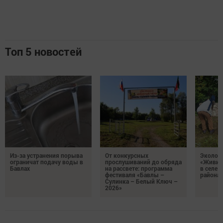
Топ 5 новостей
Из-за устранения порыва
От конкурсных
Эколог
ограничат подачу воды в
прослушиваний до обряда
«Живи, 
Бавлах
на рассвете: программа
в селе 
фестиваля «Бавлы –
района
Сулинка – Белый Ключ –
2026»