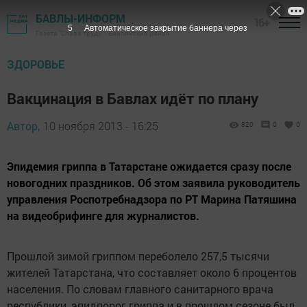
БАВЛЫ-ИНФОРМ
16+
4
Автоматическое закрытие баннера через
Газета "Слава труду" - Бавлинский район
ЗДОРОВЬЕ
Вакцинация в Бавлах идёт по плану
Автор,
10 ноября 2013 - 16:25
820
0
0
Эпидемия гриппа в Татарстане ожидается сразу после
новогодних праздников. Об этом заявила руководитель
управления Роспотребнадзора по РТ Марина Патяшина
на видеобрифинге для журналистов.
Прошлой зимой гриппом переболело 257,5 тысячи
жителей Татарстана, что составляет около 6 процентов
населения. По словам главного санитарного врача
республики, эпидпорог гриппа и в прошлом сезоне был