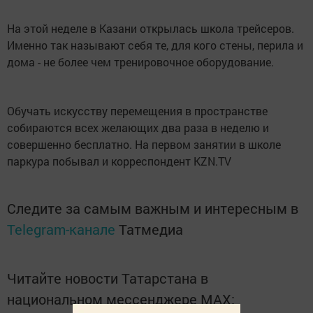
На этой неделе в Казани открылась школа трейсеров.
Именно так называют себя те, для кого стены, перила и
дома - не более чем тренировочное оборудование.
Обучать искусству перемещения в пространстве
собираются всех желающих два раза в неделю и
совершенно бесплатно. На первом занятии в школе
паркура побывал и корреспондент KZN.TV
Следите за самым важным и интересным в
Telegram-канале
Татмедиа
Читайте новости Татарстана в
национальном мессенджере MАХ: