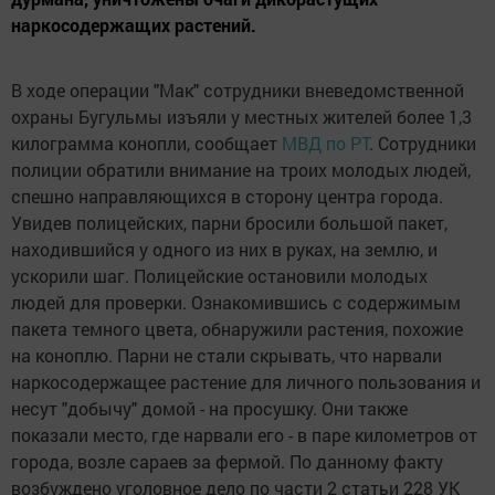
наркосодержащих растений.
В ходе операции "Мак" сотрудники вневедомственной
охраны Бугульмы изъяли у местных жителей более 1,3
килограмма конопли, сообщает
МВД по РТ
. Сотрудники
полиции обратили внимание на троих молодых людей,
спешно направляющихся в сторону центра города.
Увидев полицейских, парни бросили большой пакет,
находившийся у одного из них в руках, на землю, и
ускорили шаг. Полицейские остановили молодых
людей для проверки. Ознакомившись с содержимым
пакета темного цвета, обнаружили растения, похожие
на коноплю. Парни не стали скрывать, что нарвали
наркосодержащее растение для личного пользования и
несут "добычу" домой - на просушку. Они также
показали место, где нарвали его - в паре километров от
города, возле сараев за фермой. По данному факту
возбуждено уголовное дело по части 2 статьи 228 УК