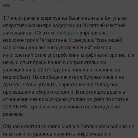
РФ.
1,7 килограмма марихуаны были изъяты в Бугульме
оперативниками при задержании 28-летней местной
жительницы. Об этом
сообщает
управление
наркоконтроля Татарстана. У девушки, "хранившей
наркотики для личного употребления", имелся
многолетний стаж употребления морфина и героина, а к
нему и опыт пребывания в исправительном
учреждении (в 2007 году она попала в колонию за
наркосбыт). На свободе лечиться бугульминка и не
думала, чтобы утолить наркотический голод, она
промышляла сбором конопли. В настоящее время в
отношении неё возбуждено уголовное дело по статье
228 УК РФ - хранение наркотиков в особо крупном
размере.
Случай изъятия конопли был и в Бавлинском районе, но
нам так и не удалось получить информацию о