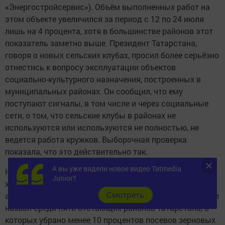
«Энергостройсервис»). Объём выполненных работ на
этом объекте увеличился за период с 12 по 24 июля
лишь на 4 процента, хотя в большинстве районов этот
показатель заметно выше. Президент Татарстана,
говоря о новых сельских клубах, просил более серьёзно
отнестись к вопросу эксплуатации объектов
социально-культурного назначения, построенных в
муниципальных районах. Он сообщил, что ему
поступают сигналы, в том числе и через социальные
сети, о том, что сельские клубы в районах не
используются или используются не полностью, не
ведется работа кружков. Выборочная проверка
показала, что это действительно так.
А вы уже видели новое видео Tatmedia
На совещании также рассмотрены вопросы оплаты
Junior?
жилищно-коммунальных услуг и работы
Cмотреть
агропромышленного комплекса. Бавлинский район был
назван среди пяти отстающих районов Татарстана, в
которых убрано менее 10 процентов посевов зерновых