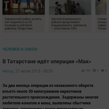
Бавлинский район за пять
Жители Бавлинского
Снижени
лет поднялся на 22
района продолжают
клещей
позиции в рейтинге
поддерживать земляков
зафикс
районов Татарстана
– участников СВО
Татарст
ЧЕЛОВЕК И ЗАКОН
В Татарстане идёт операция «Мак»
Автор,
27 июля 2013 - 06:35
799
0
0
За два месяца операции из незаконного оборота
изъято около 30 килограммов наркотиков
растительного происхождения. Задержаны многие
любители конопли и мака, выявлены сбытчики
дурмана, уничтожены очаги дикорастущих