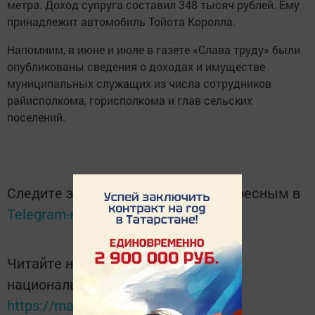
метра. Доход супруга составил 348 тысяч рублей. Ему
принадлежит автомобиль Тойота Королла.
Напомним, в июне и июле в газете «Слава труду» были
опубликованы сведения о доходах и имуществе
муниципальных служащих из числа сотрудников
райисполкома, горисполкома и глав сельских
поселений.
Следите за самым важным и интересным в
Telegram-канале
Татмедиа
Читайте новости Татарстана в
национальном мессенджере MАХ:
https://max.ru/tatmedia