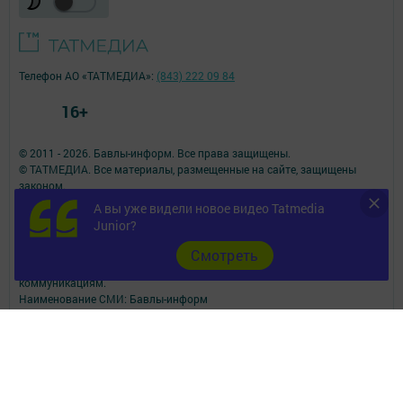
Телефон АО «ТАТМЕДИА»:
(843) 222 09 84
16+
© 2011 - 2026. Бавлы-информ. Все права защищены.
© ТАТМЕДИА. Все материалы, размещенные на сайте, защищены
законом.
Перепечатка, воспроизведение и распространение в любом объеме
А вы уже видели новое видео Tatmedia
информации,
Junior?
размещенной на сайте, возможна только с письменного согласия
редакций СМИ.
Cмотреть
При поддержке Республиканского агентства по печати и массовым
коммуникациям.
Наименование СМИ: Бавлы-информ
№ записи о регистрации СМИ, дата: ЭЛ № ФС 77 - 73781 от 12.10.2018
СМИ зарегистрированно Федеральной службой по надзору в сфере
связи,
информационных технологий и массовых коммуникаций
ФИО главного редактора: Кандаурова Мария Сергеевна
Адрес редакции: 423930, Российская Федерация, Республика