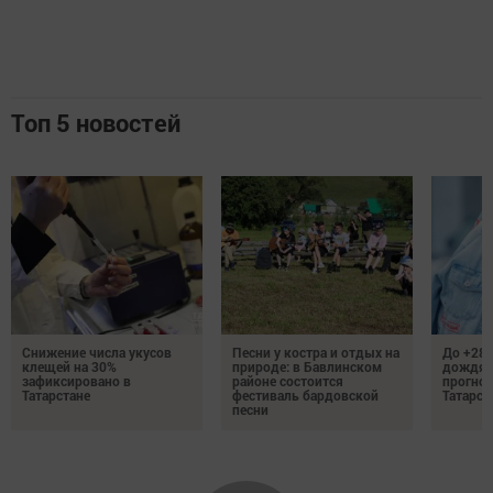
Топ 5 новостей
Снижение числа укусов
Песни у костра и отдых на
До +28 
клещей на 30%
природе: в Бавлинском
дождям
зафиксировано в
районе состоится
прогноз
Татарстане
фестиваль бардовской
Татарст
песни