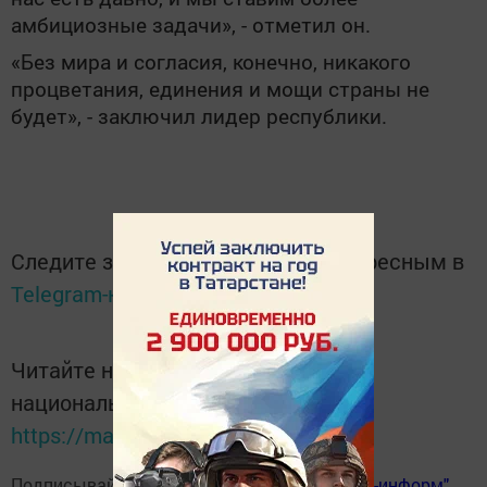
амбициозные задачи», - отметил он.
«Без мира и согласия, конечно, никакого
процветания, единения и мощи страны не
будет», - заключил лидер республики.
Следите за самым важным и интересным в
Telegram-канале
Татмедиа
Читайте новости Татарстана в
национальном мессенджере MАХ:
https://max.ru/tatmedia
Подписывайтесь на
телеграм-канал "Бавлы-информ"