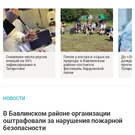
Снижение числа укусов
Песни у костра и отдых на
До +28 
клещей на 30%
природе: в Бавлинском
дождям
зафиксировано в
районе состоится
прогноз
Татарстане
фестиваль бардовской
Татарст
песни
НОВОСТИ
В Бавлинском районе организации
оштрафовали за нарушения пожарной
безопасности