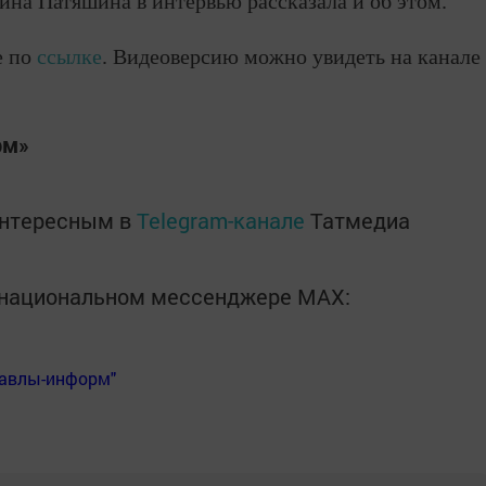
ина Патяшина в интервью рассказала и об этом.
е по
ссылке
. Видеоверсию можно увидеть на канале
рм»
интересным в
Telegram-канале
Татмедиа
в национальном мессенджере MАХ:
Бавлы-информ"