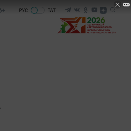
6+
РУС
ТАТ
0