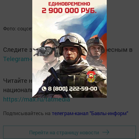
Фото: соцсеть "Вконтакте"
Следите за самым важным и интересным в
Telegram-канале
Татмедиа
Читайте новости Татарстана в
национальном мессенджере MАХ:
https://max.ru/tatmedia
Подписывайтесь на
телеграм-канал "Бавлы-информ"
Перейти на страницу новости