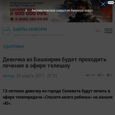
5
Автоматическое закрытие баннера через
БАВЛЫ-ИНФОРМ
16+
Газета "Слава труду" - Бавлинский район
ЗДОРОВЬЕ
Девочка из Башкирии будет проходить
лечение в эфире телешоу
Автор,
25 марта 2017 - 07:31
743
0
0
13-летнюю девочку из города Салавата будут лечить в
эфире телепередачи «Спасите моего ребенка» на канале
«Ю».