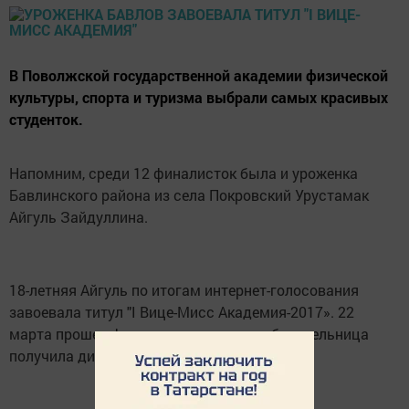
В Поволжской государственной академии физической
культуры, спорта и туризма выбрали самых красивых
студенток.
Напомним, среди 12 финалисток была и уроженка
Бавлинского района из села Покровский Урустамак
Айгуль Зайдуллина.
18-летняя Айгуль по итогам интернет-голосования
завоевала титул "I Вице-Мисс Академия-2017». 22
марта прошел финал конкурса, где победительница
получила диплом и подарок.