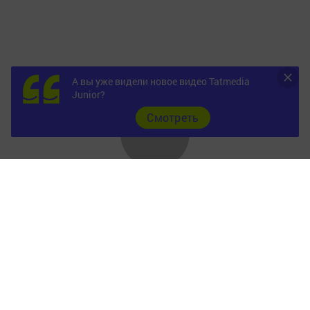
А вы уже видели новое видео Tatmedia
Junior?
Cмотреть
Главная
Фотогалереи
Опросы