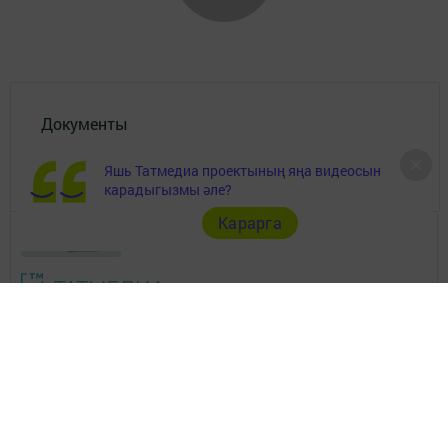
Документы
Төрле темалар
Яшь Татмедиа проектының яңа видеосын
карадыгызмы әле?
Карарга
Телефон АО «ТАТМЕДИА»:
(843) 222 09 84
16+
© 2011 - 2026. Бавлы-информ. Все права защищены.
© ТАТМЕДИА. Все материалы, размещенные на сайте, защищены
законом.