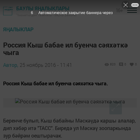
БАУЛЫ ЯҢАЛЫКЛАРЫ
16+
6
Автоматическое закрытие баннера через
"Хезмәткә дан" газетасы - Баулы районы
ЯҢАЛЫКЛАР
Россия Кыш бабае ил буенча сәяхәткә
чыга
Автор,
25 ноябрь 2016 - 11:41
820
0
0
Россия Кыш бабае ил буенча сәяхәткә чыга.
Беренче булып, Кыш бабайны Мәскәүдә каршы алалар,
дип хәбәр итә "ТАСС". Биредә ул Мәскәү зоопаркында
зур бәйрәм оештырачак.