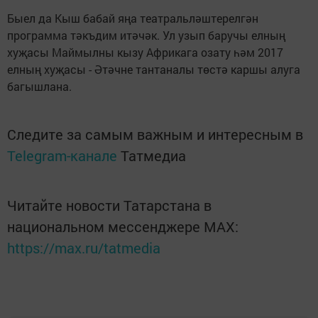
Быел да Кыш бабай яңа театральләштерелгән
программа тәкъдим итәчәк. Ул узып баручы елның
хуҗасы Маймылны кызу Африкага озату һәм 2017
елның хуҗасы - Әтәчне тантаналы төстә каршы алуга
багышлана.
Следите за самым важным и интересным в
Telegram-канале
Татмедиа
Читайте новости Татарстана в
национальном мессенджере MАХ:
https://max.ru/tatmedia