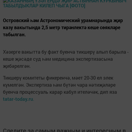
Островский һәм Астрономический урамнарында җир
казу вакытында 2,5 метр тирәнлектә кеше сөякләре
табылган.
Хәзерге вакытта бу факт буенча тикшерү алып барыла -
кеше җәсәде суд һәм медицина экспертизасына
җибәрелгән.
Тикшерү комитеты фикеренчә, мәет 20-30 ел элек
күмелгән. Экспертиза һәм бүтән чара нәтиҗәләре
буенча процессуаль карар кабул ителәчәк, дип яза
tatar-today.ru
.
Следите за самым важным и интересным в