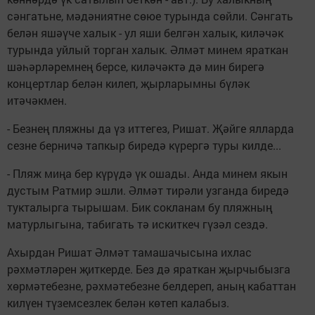
сәнгатьне, мәдәниятне сөюе турында сөйли. Сәнгать
белән яшәүче халык - ул яши белгән халык, киләчәк
турында уйлый торган халык. Әлмәт минем яраткан
шәһәрләремнең берсе, киләчәктә дә мин бирегә
концертлар белән килеп, җырларымны бүләк
итәчәкмен.
- Безнең пляжны да үз иттегез, Ришат. Җәйге ялларда
сезне берничә тапкыр биредә күрергә туры килде...
- Пляж миңа бер күрүдә үк ошады. Анда минем якын
дустым Ратмир эшли. Әлмәт тирәли узганда биредә
тукталырга тырышам. Бик сокланам бу пляжның
матурлыгына, табигать тә искиткеч гүзәл сездә.
Ахырдан Ришат Әлмәт тамашачысына ихлас
рәхмәтләрен җиткерде. Без дә яраткан җырчыбызга
хөрмәтебезне, рәхмәтебезне белдереп, аның кабаттан
килүен түземсезлек белән көтеп калабыз.