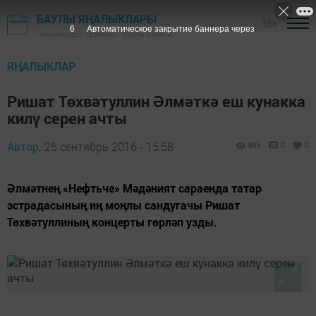
БАУЛЫ ЯҢАЛЫКЛАРЫ
16+
5
Автоматическое закрытие баннера через
"Хезмәткә дан" газетасы - Баулы районы
ЯҢАЛЫКЛАР
Ришат Төхвәтуллин Әлмәткә еш кунакка
килү серен ачты
Автор,
25 сентябрь 2016 - 15:58
886
0
0
Әлмәтнең «Нефтьче» Мәдәният сараенда татар
эстрадасының иң моңлы сандугачы Ришат
Төхвәтуллиның концерты гөрләп узды.