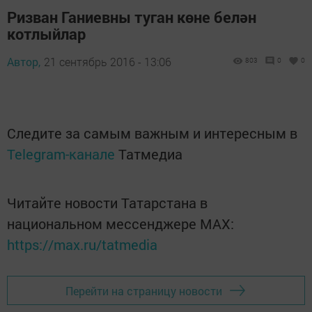
Ризван Ганиевны туган көне белән
котлыйлар
Автор,
21 сентябрь 2016 - 13:06
803
0
0
Следите за самым важным и интересным в
Telegram-канале
Татмедиа
Читайте новости Татарстана в
национальном мессенджере MАХ:
https://max.ru/tatmedia
Перейти на страницу новости