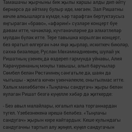
Тамашачы җырчыны бик җылы каршы алды дип әйтү
бернәрсә дә әйтмәү булыр иде, мөгаен. Зал Ришатны
көчле алкышларга күмде, һәр тарафтан бертуктаусыз
яңгыраган «браво», «афәрин!» сүзләре концерт буе
дәвам итте, чәчәкләр, күчтәнәчләрне дә әлмәтлеләр
мулдан бүләк итте. Тере тавышка корылган концерт,
без яратып өлгергән һәм яңа җырлар, искиткеч биюләр,
сәхнә бизәлеше, Руслан Мөхәммәдиевнең, шулай ук
Ришатның үзенең дә өздереп гармунда уйнавы, Алия
Карачуринаның моңлы тавышы, алып баручылар
Сөмбел белән Рөстәмнең сәнгатьле дә, шаян да
чыгышы - җомга кичен үзенчәлекле, онытылмас итте.
Халык мәхәббәтен «Тыңлачы сандугач» җыры белән
яулаган Ришат безгә күңелле хәбәр дә җиткерде:
- Без авыл малайлары, югалып кала торганнардан
түгел. Үзебезнекенә ирешә беләбез. «Тыңлачы
сандугач» җырын кире кайтардык. Кеше кулындагы
сандугачны тартып алу җиңел, күңел сандугачын