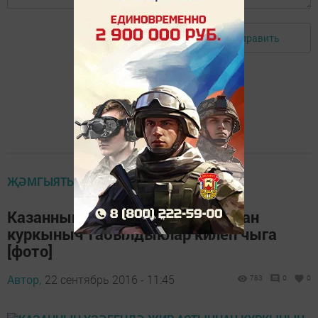
Отправить
Авторизоваться
ҖӘМГЫЯТЬ
Казанның үзәгендә җир астыннан
куркыныч табылдыклар килеп чыга
[фото]
Автор,
22 сентябрь 2016 - 11:45
783
0
0