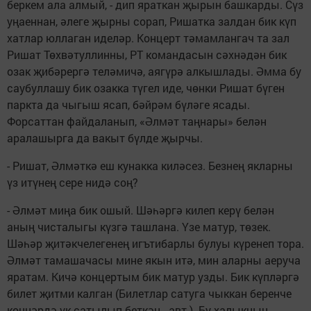
беркем ала алмый, - дип яраткан җырын башкарды. Сүз
уңаеннан, әлеге җырны сорап, Ришатка залдан бик күп
хатлар юллаган иделәр. Концерт тәмамлангач та зал
Ришат Төхвәтуллинны, РТ командасын сәхнәдән бик
озак җибәрергә теләмичә, аягүрә алкышлады. Әмма бу
саубуллашу бик озакка түгел иде, чөнки Ришат бүген
паркта да чыгыш ясап, бәйрәм бүләге ясады.
Форсаттан файдаланып, «Әлмәт таңнары» белән
аралашырга да вакыт бүлде җырчы.
- Ришат, Әлмәткә еш кунакка киләсез. Безнең якларны
үз итүнең сере нидә соң?
- Әлмәт миңа бик ошый. Шәһәргә килеп керү белән
аның чисталыгы күзгә ташлана. Үзе матур, төзек.
Шәһәр җитәкчелегенең игътибарлы булуы күренеп тора.
Әлмәт тамашачасы мине якын итә, мин аларны аеруча
яратам. Кичә концертым бик матур узды. Бик күпләргә
билет җитми калган (Билетлар сатуга чыккан беренче
көннәрдә үк сатылып беткән - авт.). Бу халыкның