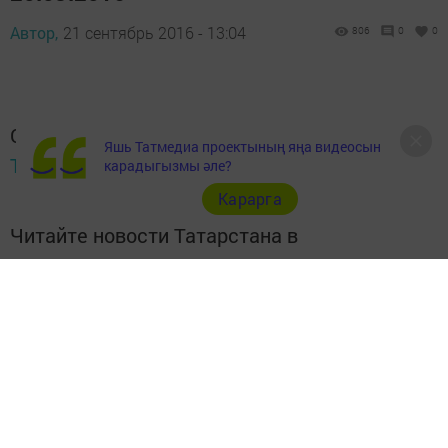
Автор,
21 сентябрь 2016 - 13:04
806
0
0
Следите за самым важным и интересным в
Яшь Татмедиа проектының яңа видеосын
Telegram-канале
Татмедиа
карадыгызмы әле?
Карарга
Читайте новости Татарстана в
национальном мессенджере MАХ:
https://max.ru/tatmedia
Перейти на страницу новости