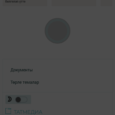
билгеләп үтте
Документы
Төрле темалар