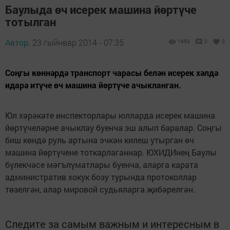
Баулыда өч исерек машина йөртүче
тотылган
Автор,
23 гыйнвар 2014 - 07:35
1953
0
0
Соңгы көннәрдә транспорт чарасы белән исерек хәлдә
идарә итүче өч машина йөртүче ачыкланган.
Юл хәрәкәте инспекторлары юлларда исерек машина
йөртүчеләрне ачыклау буенча эш алып баралар. Соңгы
биш көндә руль артына эчкән килеш утырган өч
машина йөртүчене тоткарлаганнар. ЮХИДИнең Баулы
бүлекчәсе мәгълүматлары буенча, аларга карата
административ хокук бозу турында протоколлар
төзелгән, алар мировой судьяларга җибәрелгән.
Следите за самым важным и интересным в