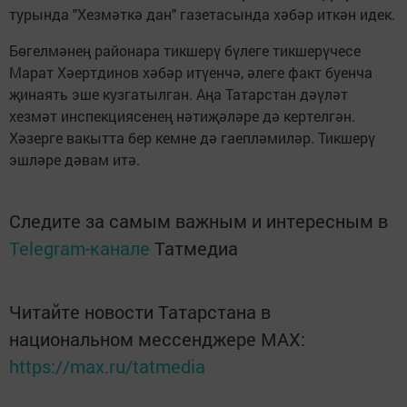
турында "Хезмәткә дан" газетасында хәбәр иткән идек.
Бөгелмәнең районара тикшерү бүлеге тикшерүчесе
Марат Хәертдинов хәбәр итүенчә, әлеге факт буенча
җинаять эше кузгатылган. Аңа Татарстан дәүләт
хезмәт инспекциясенең нәтиҗәләре дә кертелгән.
Хәзерге вакытта бер кемне дә гаепләмиләр. Тикшерү
эшләре дәвам итә.
Следите за самым важным и интересным в
Telegram-канале
Татмедиа
Читайте новости Татарстана в
национальном мессенджере MАХ:
https://max.ru/tatmedia