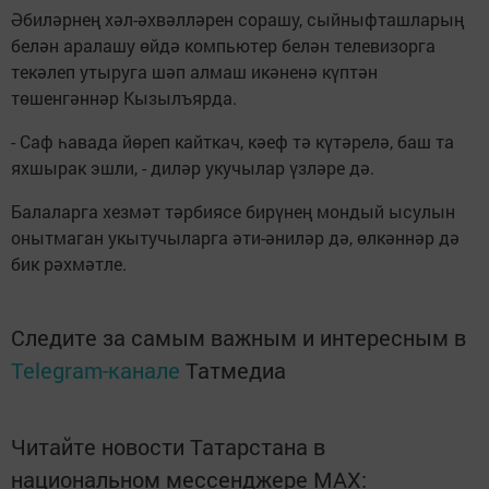
Әбиләрнең хәл-әхвәлләрен сорашу, сыйныфташларың
белән аралашу өйдә компьютер белән телевизорга
текәлеп утыруга шәп алмаш икәненә күптән
төшенгәннәр Кызылъярда.
- Саф һавада йөреп кайткач, кәеф тә күтәрелә, баш та
яхшырак эшли, - диләр укучылар үзләре дә.
Балаларга хезмәт тәрбиясе бирүнең мондый ысулын
онытмаган укытучыларга әти-әниләр дә, өлкәннәр дә
бик рәхмәтле.
Следите за самым важным и интересным в
Telegram-канале
Татмедиа
Читайте новости Татарстана в
национальном мессенджере MАХ: