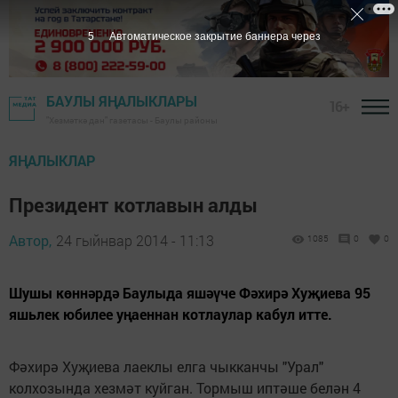
5
Автоматическое закрытие баннера через
БАУЛЫ ЯҢАЛЫКЛАРЫ
16+
"Хезмәткә дан" газетасы - Баулы районы
ЯҢАЛЫКЛАР
Президент котлавын алды
Автор,
24 гыйнвар 2014 - 11:13
1085
0
0
Шушы көннәрдә Баулыда яшәүче Фәхирә Хуҗиева 95
яшьлек юбилее уңаеннан котлаулар кабул итте.
Фәхирә Хуҗиева лаеклы елга чыкканчы "Урал"
колхозында хезмәт куйган. Тормыш иптәше белән 4