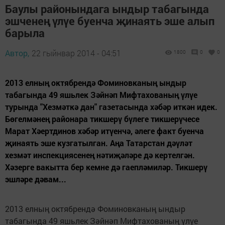
Баулы районындага ындыр табагында
эшченең үлүе буенча җинаять эше алып
барыла
Автор,
22 гыйнвар 2014 - 04:51
1800
0
0
2013 елның октябрендә Фоминовканың ындыр
табагында 49 яшьлек Зәйнәп Мифтахованың үлүе
турында "Хезмәткә дан" газетасында хәбәр иткән идек.
Бөгелмәнең районара тикшерү бүлеге тикшерүчесе
Марат Хәертдинов хәбәр итүенчә, әлеге факт буенча
җинаять эше кузгатылган. Аңа Татарстан дәүләт
хезмәт инспекциясенең нәтиҗәләре дә кертелгән.
Хәзерге вакытта бер кемне дә гаепләмиләр. Тикшерү
эшләре дәвам...
2013 елның октябрендә Фоминовканың ындыр
табагында 49 яшьлек Зәйнәп Мифтахованың үлүе