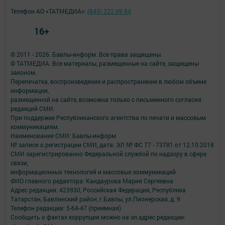
Телефон АО «ТАТМЕДИА»:
(843) 222 09 84
16+
© 2011 - 2026. Бавлы-информ. Все права защищены.
© ТАТМЕДИА. Все материалы, размещенные на сайте, защищены
законом.
Перепечатка, воспроизведение и распространение в любом объеме
информации,
размещенной на сайте, возможна только с письменного согласия
редакций СМИ.
При поддержке Республиканского агентства по печати и массовым
коммуникациям.
Наименование СМИ: Бавлы-информ
№ записи о регистрации СМИ, дата: ЭЛ № ФС 77 - 73781 от 12.10.2018
СМИ зарегистрированно Федеральной службой по надзору в сфере
связи,
информационных технологий и массовых коммуникаций
ФИО главного редактора: Кандаурова Мария Сергеевна
Адрес редакции: 423930, Российская Федерация, Республика
Татарстан, Бавлинский район, г.Бавлы, ул.Пионерская, д. 9
Телефон редакции: 5-64-47 (приемная)
Сообщить о фактах коррупции можно на эл.адрес редакции: