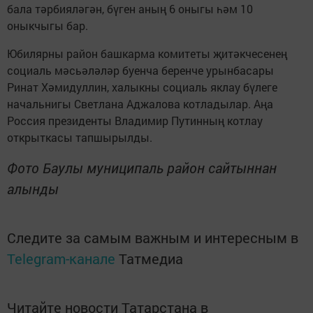
бала тәрбияләгән, бүген аның 6 оныгы һәм 10
оныкчыгы бар.
Юбилярны район башкарма комитеты җитәкчесенең
социаль мәсьәләләр буенча беренче урынбасары
Ринат Хәмидуллин, халыкны социаль яклау бүлеге
начальнигы Светлана Аджалова котладылар. Аңа
Россия президенты Владимир Путинның котлау
открыткасы тапшырылды.
Фото Б
аулы муниципаль район сайтыннан
алынды
Следите за самым важным и интересным в
Telegram-канале
Татмедиа
Читайте новости Татарстана в