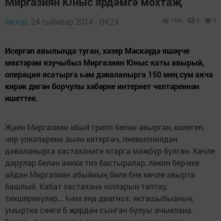
Миргазиян Юныс ярдәмгә мохтаҗ
Автор,
24 гыйнвар 2014 - 04:24
1530
0
0
Исергәп авылында туган, хәзер Мәскәүдә яшәүче
мөхтәрәм язучыбыз Миргазиян Юныс каты авырый,
операция ясатырга һәм дәваланырга 150 мең сум акча
кирәк дигән борчулы хәбәрне интернет челтәреннән
ишеттек.
Җәен Миргазиян абый грипп белән авырган, өзлегеп,
чир үпкәләренә зыян китергәч, пневмониядән
дәваланырга хастаханәгә ятарга мәҗбүр булган. Көчле
дарулар белән аякка тиз бастыралар, ләкин бер-ике
айдан Миргазиян абыйның биле бик көчле авырта
башлый. Кабат хастаханә юлларын таптау,
тикшеренүләр... Һәм яңа диагноз: якташыбызның
умыртка сөяге 6 җирдән сынган булуы ачыклана.