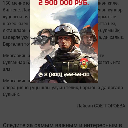
150 меңне юнәтү кызлары Камиләнең хәленнән килә,
билгеле. Ләкин бит эш анда түгел. Иҗаты белән күпләр
күңеленә ачкыч тапкан, утны-суны кичкән хөрмәтле
шәхес кыен хәлдә калган икән, беренче чиратта без,
якташлары ярдәм итәргә тиешбез. Битараф булмыйк,
кадерле укучыларыбыз. Ил төкерсә, күл була, ди халык.
Бергәләп тотынганда бу хәлебездән килә.
Миргазиян абый Юныска ярдәм итәргә теләге
булганнар Баулы үзәк китапханәсенә мөрәҗәгать итә
ала.
Миргазиян абыйның терелеп, аякка басуын,
операциянең уңышлы узуын телик, барыбыз да догада
булыйк.
Ләйсән СӘЕТГӘРӘЕВА
Следите за самым важным и интересным в