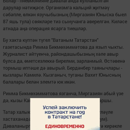
Болар - пневмонияне дәвалаганда кулланылган
дарулар нәтиҗәсе. Организмга кальций җитмәү
сәбәпле, өлкән язучыбызның (Миргазиян Юныска быел
87 яшь тула) сөякләре тиз сынучанга әверелгән. Киләсе
атнада аңа операция ясарга тиешләр.
Бу хакта күптән түгел "Ватаным Татарстан"
газетасында Римма Бикмөхәммәтова да язып чыкты.
Журналист әйтүенчә, райондашыбызның хәле авыр
булса да, өметсезлеккә бирелми, зарланмый. Өстәвенә
тормыш иптәше дә авырый. Бердәнбер таянычлары -
кызлары Камилә. Кызганыч, туганы Вахит Юнысның
балалары белән элемтә юк икән.
Римма Бикмөхәммәтова язганча, Миргазиян абый үзе
дә, кызы Камилә дә акча соранып йөрүгә каршы.
Татар халык язучысы булган якташыбыз түләүле
хастаханәдә дәвалана (тәүлегенә бер мең сум).
Дәваланырга, даруларга акчаны, операциягә кирәкле