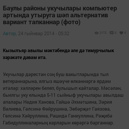
Баулы районы укучылары компьютер
артында утыруга шәп альтернатив
вариант тапканнар (фото)
Автор,
24 гыйнвар 2014 - 05:32
2172
0
0
Кызылъяр авылы мәктәбендә әле дә тимурчылык
хәрәкәте дәвам итә.
Укучылар дәрестән соң буш вакытларында тыл
ветераннарына, ялгыз яшәүче өлкәннәргә ярдәм
итәләр: хәлләрен белеп, булышып кайталар. Мәсәлән,
быелгы уку елында 5-11 сыйныф укучылары авылдаш
апалары Нәдия Ханова, Гайшә Әхмәтшина, Зәрия
Вәлиева, Гәлсинә Фәйрушина, Зөбәрҗәт Гаязова,
Гөлсинә Хәйруллина, Рәшидә Ганиуллина, Рәҗибә
Габидуллиналарның карларын көрәргә барганнар.