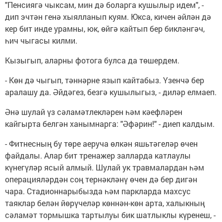
"Пенсиягә чыксам, мин дә боларга кушылыр идем", -
дип эчтән генә хыялланып куям. Юкса, кичен әйлән дә
кер бит инде урамны, юк, өйгә кайтып бер бикләнгәч,
һич чыгасы килми.
Кызыгып, аларны фотога булса да төшердем.
- Көн дә чыгып, тәннәрне язып кайтабыз. Үзенчә бер
аралашу да. Әйдәгез, безгә кушылыгыз, - диләр елмаеп.
Әнә шулай үз сәламәтлекләрен һәм кәефләрен
кайгырта белгән ханымнарга: "Әфәрин!" - диеп калдым.
- Фитнесның бу төре аеруча өлкән яшьтәгеләр өчен
файдалы. Алар бит тренажер залларда катлаулы
күнегүләр ясый алмый. Шулай ук травмалардан һәм
операцияләрдән соң тернәкләнү өчен дә бер дигән
чара. Стадионнарыбызда һәм паркларда махсус
таяклар белән йөрүчеләр көннән-көн арта, халыкның
сәламәт тормышка тартылуы бик шатлыклы күренеш, -