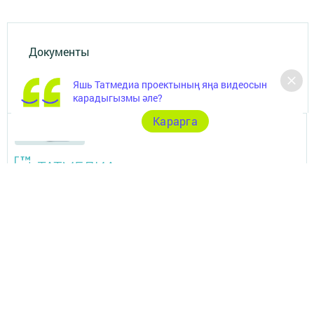
Документы
Төрле темалар
Яшь Татмедиа проектының яңа видеосын
карадыгызмы әле?
Карарга
Телефон АО «ТАТМЕДИА»:
(843) 222 09 84
16+
© 2011 - 2026. Бавлы-информ. Все права защищены.
© ТАТМЕДИА. Все материалы, размещенные на сайте, защищены
законом.
Перепечатка, воспроизведение и распространение в любом объеме
информации,
размещенной на сайте, возможна только с письменного согласия