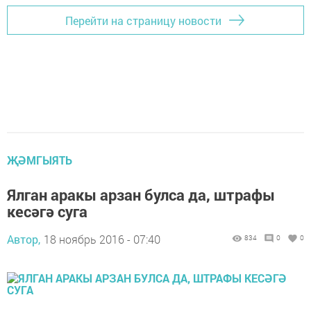
Перейти на страницу новости
ҖӘМГЫЯТЬ
Ялган аракы арзан булса да, штрафы
кесәгә суга
Автор,
18 ноябрь 2016 - 07:40
834
0
0