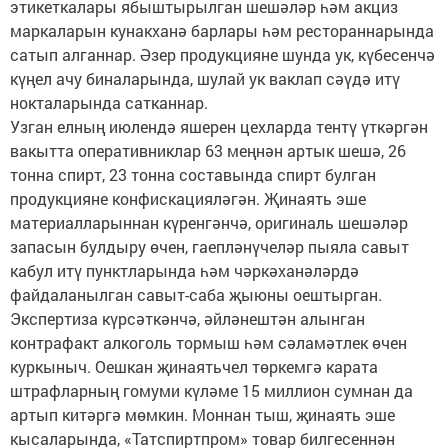
этикеткалары ябыштырылган шешәләр һәм акциз
маркаларын кунакханә барлары һәм рестораннарында
сатып алганнар. Әзер продукцияне шунда ук, күбесенчә
күңел ачу биналарында, шулай ук ваклап сәүдә итү
нокталарында сатканнар.
Узган елның июлендә яшерен цехларда тентү үткәргән
вакытта оперативниклар 63 меңнән артык шешә, 26
тонна спирт, 23 тонна составында спирт булган
продукцияне конфискацияләгән. Җинаять эше
материалларыннан күренгәнчә, оригиналь шешәләр
запасын булдыру өчен, гаепләнүчеләр пыяла савыт
кабул итү пунктларында һәм чәркәханәләрдә
файдаланылган савыт-саба җыюны оештырган.
Экспертиза күрсәткәнчә, әйләнештән алынган
контрафакт алкоголь тормыш һәм сәламәтлек өчен
куркыныч. Оешкан җинаятьчел төркемгә карата
штрафларның гомуми күләме 15 миллион сумнан да
артып китәргә мөмкин. Моннан тыш, җинаять эше
кысаларында, «Татспиртпром» товар билгесеннән