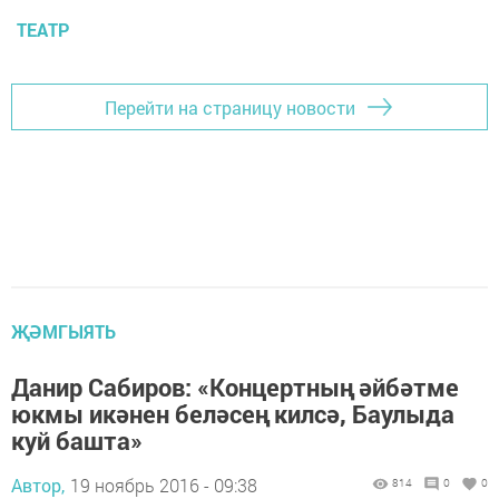
ТЕАТР
Перейти на страницу новости
ҖӘМГЫЯТЬ
Данир Сабиров: «Концертның әйбәтме
юкмы икәнен беләсең килсә, Баулыда
куй башта»
Автор,
19 ноябрь 2016 - 09:38
814
0
0