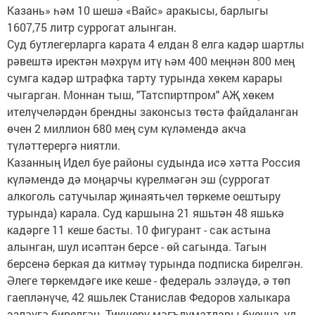
Казань» һәм 10 шешә «Вайс» аракысы, барлыгы
1607,75 литр суррогат алынган.
Суд бутлегерларга карата 4 елдан 8 елга кадәр шартлы
рәвештә иректән мәхрүм итү һәм 400 меңнән 800 мең
сумга кадәр штрафка тарту турында хөкем карары
чыгарган. Моннан тыш, "Татспиртпром" АҖ хөкем
ителүчеләрдән брендны законсыз төстә файдаланган
өчен 2 миллион 680 мең сум күләмендә акча
түләттерергә ниятли.
Казанның Идел буе районы судында исә хәтта Россия
күләмендә дә моңарчы күрелмәгән эш (суррогат
алкоголь сатучылар җинаятьчел төркеме оештыру
турында) карала. Суд каршына 21 яшьтән 48 яшькә
кадәрге 11 кеше басты. 10 фигурант - сак астына
алынган, шул исәптән берсе - өй сагында. Тагын
берсенә беркая да китмәү турында подписка бирелгән.
Әлеге төркемдәге ике кеше - федераль эзләүдә, ә төп
гаепләнүче, 42 яшьлек Станислав Федоров халыкара
эзләүгә бирелгән. Тикшерү мәгълүматлары буенча, ул