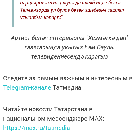
пародировать итә, шуңа да ошый инде безгә.
Телевизорда ул булса бөтен эшебезне ташлап
утырабыз карарга".
Артист белән интервьюны "Хезмәткә дан"
газетасында укыгыз hәм Баулы
телевидениесендә карагыз
Следите за самым важным и интересным в
Telegram-канале
Татмедиа
Читайте новости Татарстана в
национальном мессенджере MАХ:
https://max.ru/tatmedia