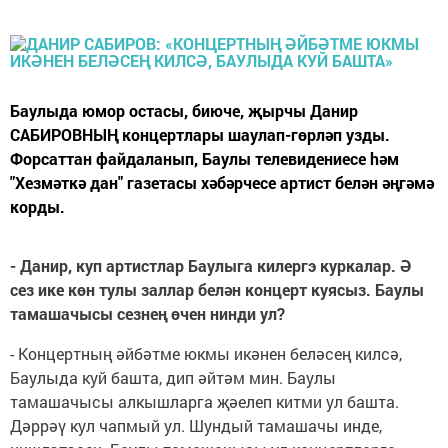
Баулыда юмор остасы, биюче, җырчы Данир
САБИРОВНЫҢ концертлары шаулап-гөрләп узды.
Форсаттан файдаланып, Баулы телевидениесе hәм
"Хезмәткә дан" газетасы хәбәрчесе артист белән әңгәмә
корды.
- Данир, куп артистлар Баулыга килергэ куркалар. Ә
сез ике кѳн тулы заллар белән концерт куясыз. Баулы
тамашачысы сезнең ѳчен нинди ул?
- Концертның әйбәтме юкмы икәнен беләсең килсә,
Баулыда куй башта, дип әйтәм мин. Баулы
тамашачысы алкышларга җәелеп китми ул башта.
Дәррәү кул чапмый ул. Шундый тамашачы инде,