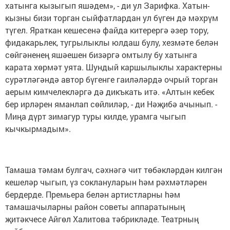
хатынга кызыгып яшәдем», - ди ул Зарифка. Хатын-
кызны бизи торган сыйфатлардан ул бүген дә мәхрүм
түгел. Яраткан кешесенә файда китерергә әзер тору,
фидакарьлек, тугрылыклы юлдаш булу, хезмәте белән
сөйгәненең яшәешен бизәргә омтылу бу хатынга
карата хөрмәт уята. Шундый каршылыклы характерны
сурәтләгәндә автор бүгенге гаиләләрдә очрый торган
аерым кимчелекләргә дә дикъкать итә. «Алтын кебек
бер ирләрен яманлап сөйлиләр, - ди Нәҗибә ачынып. -
Миңа дүрт зимагур туры килде, урамга чыгып
кычкырмадым».
Тамаша тәмам булгач, сәхнәгә чит тѳбәкләрдән килгән
кешеләр чыгып, үз соклануларын hәм рәхмәтләрен
бердерде. Премьера белән артистларны hәм
тамашачыларны район советы аппаратының
җитәкчесе Айгѳл Халитова тәбрикләде. Театрның