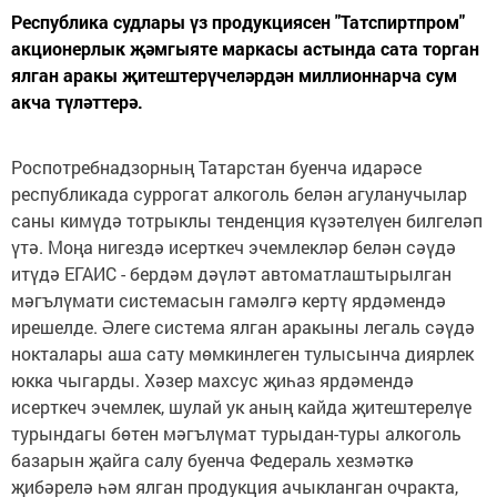
Республика судлары үз продукциясен "Татспиртпром"
акционерлык җәмгыяте маркасы астында сата торган
ялган аракы җитештерүчеләрдән миллионнарча сум
акча түләттерә.
Роспотребнадзорның Татарстан буенча идарәсе
республикада суррогат алкоголь белән агуланучылар
саны кимүдә тотрыклы тенденция күзәтелүен билгеләп
үтә. Моңа нигездә исерткеч эчемлекләр белән сәүдә
итүдә ЕГАИС - бердәм дәүләт автоматлаштырылган
мәгълүмати системасын гамәлгә кертү ярдәмендә
ирешелде. Әлеге система ялган аракыны легаль сәүдә
нокталары аша сату мөмкинлеген тулысынча диярлек
юкка чыгарды. Хәзер махсус җиһаз ярдәмендә
исерткеч эчемлек, шулай ук аның кайда җитештерелүе
турындагы бөтен мәгълүмат турыдан-туры алкоголь
базарын җайга салу буенча Федераль хезмәткә
җибәрелә һәм ялган продукция ачыкланган очракта,