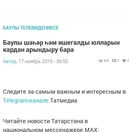
БАУЛЫ ТЕЛЕВИДЕНИЕСЕ
Баулы шәһәр һәм ишегалды юлларын
кардан арындыру бара
Автор,
17 ноябрь 2016 - 06:50
926
0
0
Следите за самым важным и интересным в
Telegram-канале
Татмедиа
Читайте новости Татарстана в
национальном мессенджере MАХ: