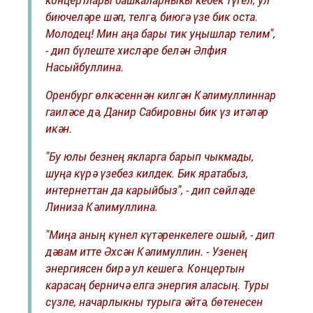
биючеләре шәп, телгә, биюгә үзе бик оста.
Молодец! Мин аңа бары тик уңышлар телим",
- дип бүлеште хисләре белән Әлфия
Насыйбуллина.
Оренбург өлкәсеннән килгән Кәлимуллиннар
гаиләсе дә, Данир Сабировны бик үз итәләр
икән.
"Бу юлы безнең якларга барып чыкмады,
шуңа күрә үзебез килдек. Бик яратабыз,
интернеттан да карыйбыз", - дип сөйләде
Линиза Кәлимуллина.
"Миңа аның күнел күтәренкелеге ошый, - дип
дәвам итте Әхсән Кәлимуллин. - Узенең
энергиясен бирә ул кешегә. Концертын
карасаң берничә елга энергия аласың. Туры
сүзле, начарлыкны турыга әйтә, бөтенесен