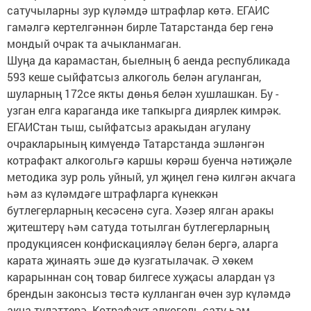
сатучыларны зур күләмдә штрафлар көтә. ЕГАИС
гамәлгә кертелгәннән бирле Татарстанда бер генә
мондый очрак та ачыкланмаган.
Шуңа да карамастан, быелның 6 аенда республикада
593 кеше сыйфатсыз алкоголь белән агуланган,
шуларның 172се якты дөнья белән хушлашкан. Бу -
узган елга караганда ике тапкырга диярлек кимрәк.
ЕГАИСтан тыш, сыйфатсыз аракыдан агулану
очракларының кимүендә Татарстанда эшләнгән
котрафакт алкогольгә каршы көрәш буенча нәтиҗәле
методика зур роль уйный, ул җиңел генә килгән акчага
һәм аз күләмдәге штрафларга күнеккән
бутлегерларның кесәсенә суга. Хәзер ялган аракы
җитештерү һәм сатуда тотылган бутлегерларның
продукциясен конфискацияләү белән бергә, аларга
карата җинаять эше дә кузгатылачак. Ә хөкем
карарыннан соң товар билгесе хуҗасы алардан үз
брендын законсыз төстә кулланган өчен зур күләмдә
акча түләттерә. Котрафакт алкоголь сату һәм