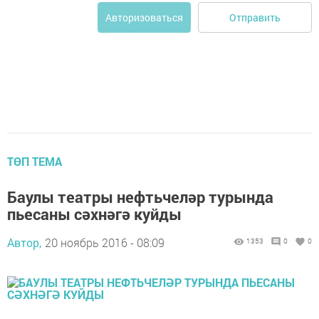
Отправить
Авторизоваться
ТӨП ТЕМА
Баулы театры нефтьчеләр турында
пьесаны сәхнәгә куйды
Автор,
20 ноябрь 2016 - 08:09
1353
0
0