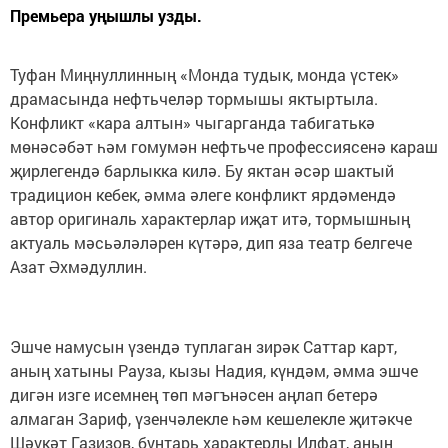
Премьера уңышлы узды.
Туфан Миңнуллинның «Монда тудык, монда үстек»
драмасында нефтьчеләр тормышы яктыртыла.
Конфликт «кара алтын» чыгарганда табигатькә
мөнәсәбәт һәм гомумән нефтьче профессиясенә караш
җирлегендә барлыкка килә. Бу яктан әсәр шактый
традицион кебек, әмма әлеге конфликт ярдәмендә
автор оригиналь характерлар иҗат итә, тормышның
актуаль мәсьәләләрен күтәрә, дип яза театр белгече
Азат Әхмәдуллин.
Эшче намусын үзендә туплаган зирәк Саттар карт,
аның хатыны Рауза, кызы Надия, күндәм, әмма эшче
дигән изге исемнең төп мәгънәсен аңлап бетерә
алмаган Зариф, үзенчәлекле һәм кешелекле җитәкче
Шәүкәт Газизов, бунтарь характерлы Илфат, аның