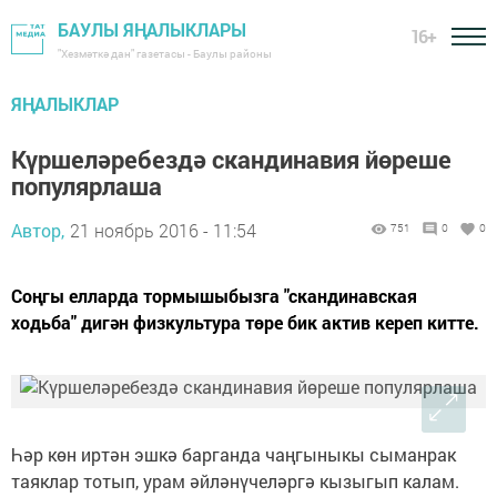
БАУЛЫ ЯҢАЛЫКЛАРЫ
16+
"Хезмәткә дан" газетасы - Баулы районы
ЯҢАЛЫКЛАР
Күршеләребездә скандинавия йөреше
популярлаша
Автор,
21 ноябрь 2016 - 11:54
751
0
0
Соңгы елларда тормышыбызга "скандинавская
ходьба" дигән физкультура төре бик актив кереп китте.
Һәр көн иртән эшкә барганда чаңгыныкы сыманрак
таяклар тотып, урам әйләнүчеләргә кызыгып калам.