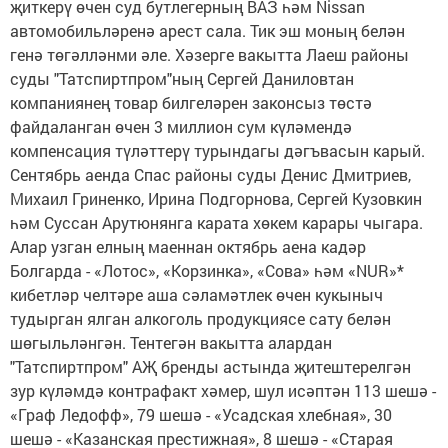
җиткерү өчен суд бутлегерның ВАЗ һәм Nissan
автомобильләренә арест сала. Тик эш моның белән
генә төгәлләнми әле. Хәзерге вакытта Лаеш районы
суды "Татспиртпром"ның Сергей Даниловтан
компаниянең товар билгеләрен законсыз төстә
файдаланган өчен 3 миллион сум күләмендә
компенсация түләттерү турындагы дәгъвасын карый.
Сентябрь аенда Спас районы суды Денис Дмитриев,
Михаил Гриненко, Ирина Подгорнова, Сергей Кузовкин
һәм Суссан Арутюнянга карата хөкем карары чыгара.
Алар узган елның маеннан октябрь аена кадәр
Болгарда - «Лотос», «Корзинка», «Сова» һәм «NUR»*
кибетләр челтәре аша сәламәтлек өчен кукыныч
тудырган ялган алкоголь продукциясе сату белән
шөгыльләнгән. Тентегән вакытта алардан
"Татспиртпром" АҖ бренды астында җитештерелгән
зур күләмдә контрафакт хәмер, шул исәптән 113 шешә -
«Граф Ледофф», 79 шешә - «Усадская хлебная», 30
шешә - «Казанская престижная», 8 шешә - «Старая