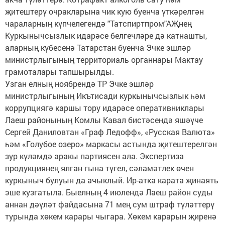
җитештерү очракларына чик кую буенча үткәрелгән
чараларның күпчелегендә "Татспиртпром"АҖнең
Куркынычсызлык идарәсе белгечләре дә катнашты,
аларның күбесенә Татарстан буенча Эчке эшләр
министрлыгының территориаль органнары Мактау
грамоталары тапшырылды.
Узган елның ноябрендә ТР Эчке эшләр
министрлыгының Икътисади куркынычсызлык һәм
коррупциягә каршы тору идарәсе оперативниклары
Лаеш районының Комлы Кавал бистәсендә яшәүче
Сергей Даниловтан «Граф Ледофф», «Русская Валюта»
һәм «Голубое озеро» маркасы астында җитештерелгән
зур күләмдә аракы партиясен ала. Экспертиза
продукциянең ялган гына түгел, сәламәтлек өчен
куркыныч булуын да ачыклый. Ир-атка карата җинаять
эше кузгатыла. Быелның 4 июлендә Лаеш район суды
аннан дәүләт файдасына 71 мең сум штраф түләттерү
турында хөкем карары чыгара. Хөкем карарын җиренә