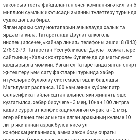
законсыз төстә файдаланган өчен компаниягә килгән 6
миллион сумлык икътисади зыянны түләттерү турында
судка дәгъва бирде.
Ялган аракы сату нокталарын ачыклауда халык та
ярдәмгә килә. Татарстанда Дәүләт алкоголь
инспекциясенең «кайнар линия» телефоны эшли: 8 (843)
278-92-79. Татарстан Республикасы Дәүләт хезмәтләре
сайтының «Халык контроле» бүлегендә дә мәгълүмат
калдырырга мөмкин. Узган ел Татарстанда ялган спирт
җитештерү һәм сату фактлары турында хәбәр
итүчеләрне бүләкләү системасы эшли башлады.
Мәгълүмат расланса, 100 һәм аннан күбрәк литр
фальсификат әйләнештән алынса яки җинаять эше
кузгатылса, хәбәр бирүчегә - 3 мең, 10нан 100 литрга
кадәр суррогат конфискацияләнгән очракта - 2 мең,
әгәр әйләнештән алынган ялган аракының күләме 10
литр яки аннан азрак булса яисә ул
конфискацияләнмәсә, әмма закон бозу очрагы
расланса (мисал өчен, исерткеч эчемлекләрне төнлә