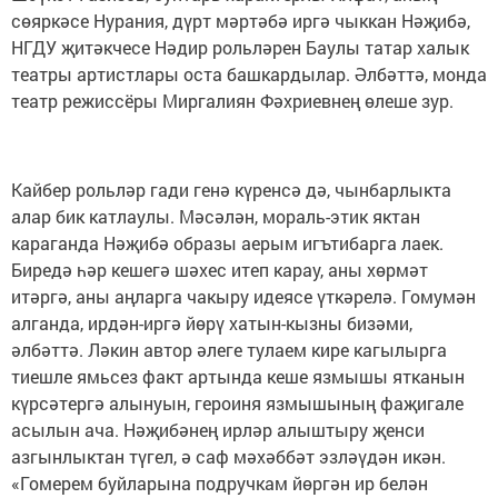
сѳяркәсе Нурания, дүрт мәртәбә иргә чыккан Нәҗибә,
НГДУ җитәкчесе Нәдир рольләрен Баулы татар халык
театры артистлары оста башкардылар. Әлбәттә, монда
театр режиссёры Миргалиян Фәхриевнең ѳлеше зур.
Кайбер рольләр гади генә күренсә дә, чынбарлыкта
алар бик катлаулы. Мәсәлән, мораль-этик яктан
караганда Нәҗибә образы аерым игътибарга лаек.
Биредә һәр кешегә шәхес итеп карау, аны хөрмәт
итәргә, аны аңларга чакыру идеясе үткәрелә. Гомумән
алганда, ирдән-иргә йөрү хатын-кызны бизәми,
әлбәттә. Ләкин автор әлеге тулаем кире кагылырга
тиешле ямьсез факт артында кеше язмышы ятканын
күрсәтергә алынуын, героиня язмышының фаҗигале
асылын ача. Нәҗибәнең ирләр алыштыру җенси
азгынлыктан түгел, ә саф мәхәббәт эзләүдән икән.
«Гомерем буйларына подручкам йөргән ир белән