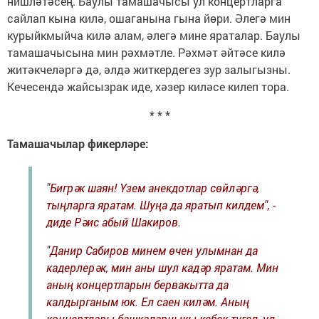
нишләтәсең. Баулы тамашачысы ул концертларга
сайлап кына килә, ошаганына гына йөри. Әлегә мин
курыйкмыйча килә алам, әлегә мине яраталар. Баулы
тамашачысына мин рәхмәтле. Рәхмәт әйтәсе килә
житәкчеләргә дә, әлдә житкердегез зур залыгызны.
Кечесендә жайсызрак иде, хәзер киләсе килеп тора.
* * *
Тамашачылар фикерләре:
"Бигрәк шаян! Үзем анекдотлар сөйләргә,
тыңларга яратам. Шуңа да яратып килдем", -
диде Рәис абый Шакиров.
"Данир Сабиров минем өчен улымнан да
кадерлерәк, мин аны шул кадәр яратам. Мин
аның концертларын бервакытта да
калдырганым юк. Ел саен киләм. Аның
концертлары башкаларныкы кебек түгел, ул