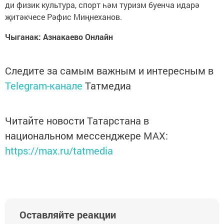
ди физик культура, спорт һәм туризм буенча идарә
җитәкчесе Рәфис Миңнеханов.
Чыганак: Азнакаево Онлайн
Следите за самым важным и интересным в
Telegram-канале
Татмедиа
Читайте новости Татарстана в
национальном мессенджере MАХ:
https://max.ru/tatmedia
Оставляйте реакции