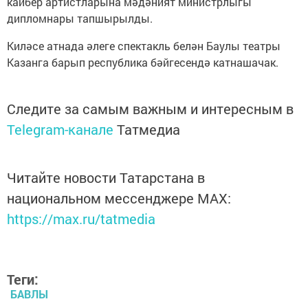
кайбер артистларына мәдәният министрлыгы
дипломнары тапшырылды.
Киләсе атнада әлеге спектакль белән Баулы театры
Казанга барып республика бәйгесендә катнашачак.
Следите за самым важным и интересным в
Telegram-канале
Татмедиа
Читайте новости Татарстана в
национальном мессенджере MАХ:
https://max.ru/tatmedia
Теги:
БАВЛЫ