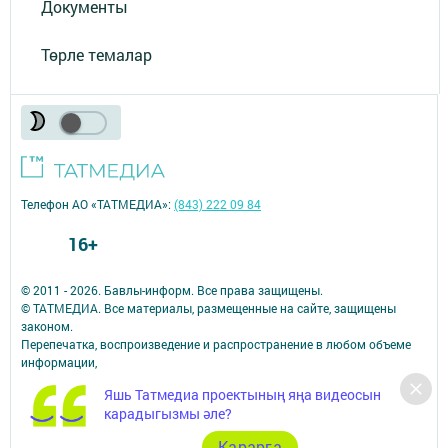
Документы
Төрле темалар
Телефон АО «ТАТМЕДИА»:
(843) 222 09 84
16+
© 2011 - 2026. Бавлы-информ. Все права защищены.
© ТАТМЕДИА. Все материалы, размещенные на сайте, защищены
законом.
Перепечатка, воспроизведение и распространение в любом объеме
информации,
размещенной на сайте, возможна только с письменного согласия
Яшь Татмедиа проектының яңа видеосын
редакций СМИ.
карадыгызмы әле?
При поддержке Республиканского агентства по печати и массовым
коммуникациям.
Карарга