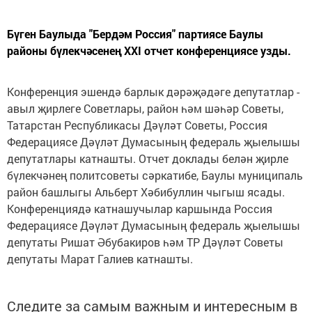
Бүген Баулыда "Бердәм Россия" партиясе Баулы
районы бүлекчәсенең XXI отчет конференциясе узды.
Конференция эшендә барлык дәрәҗәдәге депутатлар -
авыл җирлеге Советлары, район һәм шәһәр Советы,
Татарстан Республикасы Дәүләт Советы, Россия
Федерациясе Дәүләт Думасының федераль җыелышы
депутатлары катнашты. Отчет доклады белән җирле
бүлекчәнең политсоветы сәркатибе, Баулы муниципаль
район башлыгы Альберт Хәбибуллин чыгыш ясады.
Конференциядә катнашучылар каршында Россия
Федерациясе Дәүләт Думасының федераль җыелышы
депутаты Ришат Әбубакиров һәм ТР Дәүләт Советы
депутаты Марат Галиев катнашты.
Следите за самым важным и интересным в