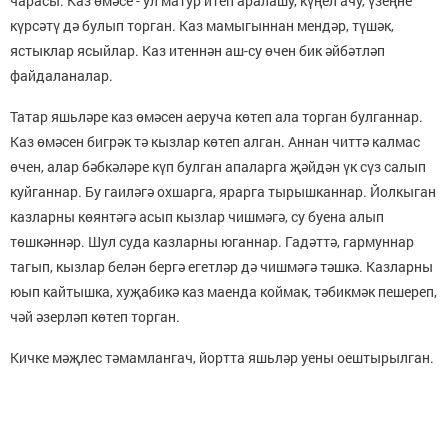
чарасы. Каз өмәсе - ул матур итеп аралашу, күңел ачу, үзеңне
күрсәтү дә булып торган. Каз мамыгыннан мендәр, түшәк,
ястыклар ясыйлар. Каз итеннән аш-су өчен бик әйбәтләп
файдаланалар.
Татар яшьләре каз өмәсен аеруча көтеп ала торган булганнар.
Каз өмәсен бигрәк тә кызлар көтеп алган. Аннан читтә калмас
өчен, алар бәбкәләре күп булган апаларга җәйдән үк сүз салып
куйганнар. Бу гаиләгә охшарга, ярарга тырышканнар. Йолкыган
казларны көянтәгә асып кызлар чишмәгә, су буена алып
төшкәннәр. Шул суда казларны юганнар. Гадәттә, гармуннар
тагып, кызлар белән бергә егетләр дә чишмәгә тәшкә. Казларны
юып кайтышка, хуҗабикә каз маенда коймак, тәбикмәк пешереп,
чәй әзерләп көтеп торган.
Кичке мәҗлес тәмамлангач, йортта яшьләр уены оештырылган.