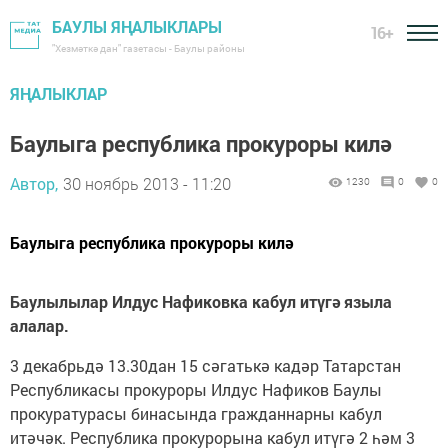
БАУЛЫ ЯҢАЛЫКЛАРЫ
16+
"Хезмәткә дан" газетасы - Баулы районы
ЯҢАЛЫКЛАР
Баулыга республика прокуроры килә
Автор,
30 ноябрь 2013 - 11:20
1230
0
0
Баулыга республика прокуроры килә
Баулылылар Илдус Нафиковка кабул ит
ү
г
ә
языла
алалар.
3 декабрьдә 13.30дан 15 сәгатькә кадәр Татарстан
Республикасы прокуроры Илдус Нафиков Баулы
прокуратурасы бинасында гражданнарны кабул
итәчәк. Республика прокурорына кабул итүгә 2 һәм 3