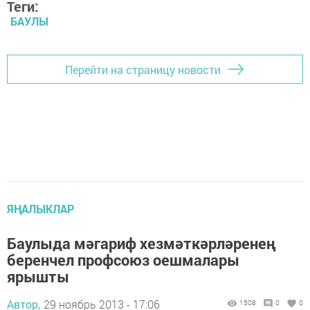
Теги:
БАУЛЫ
Перейти на страницу новости
ЯҢАЛЫКЛАР
Баулыда мәгариф хезмәткәрләренең
беренчел профсоюз оешмалары
ярышты
Автор,
29 ноябрь 2013 - 17:06
1508
0
0