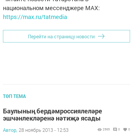
национальном мессенджере MАХ:
https://max.ru/tatmedia
Перейти на страницу новости
ТӨП ТЕМА
Баулының бердәмроссиялеләре
эшчәнлекләренә нәтиҗә ясады
Автор,
28 ноябрь 2013 - 12:53
2565
0
0