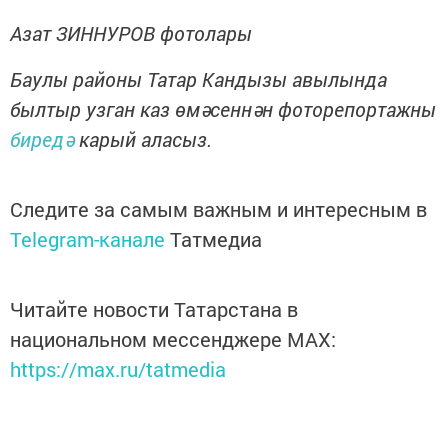
Азат ЗИННУРОВ фотолары
Баулы районы Татар Кандызы авылында
былтыр узган каз өмәсеннән фоторепортажны
биредә
карый аласыз.
Следите за самым важным и интересным в
Telegram-канале
Татмедиа
Читайте новости Татарстана в
национальном мессенджере MАХ:
https://max.ru/tatmedia