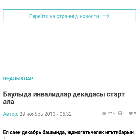
Перейти на страницу новости
ЯҢАЛЫКЛАР
Баулыда инвалидлар декадасы старт
ала
Автор,
29 ноябрь 2013 - 06:32
1214
0
0
Ел саен декабрь башында, җәмәгатьчелек игътибарын