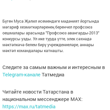
Бүген Муса Җәлил исемендәге мәдәният йортында
мәгариф хезмәткәрләренең беренчел профсоюз
оешмалары арасында "Профсоюз авангарды-2013"
конкурсы узды. Ул ике турда үтте, элек сәхнәдә
мәктәпкәчә белем бирү учреждениеләре, аннары
мәктәп командалары катнашты.
Следите за самым важным и интересным в
Telegram-канале
Татмедиа
Читайте новости Татарстана в
национальном мессенджере MАХ:
https://max.ru/tatmedia