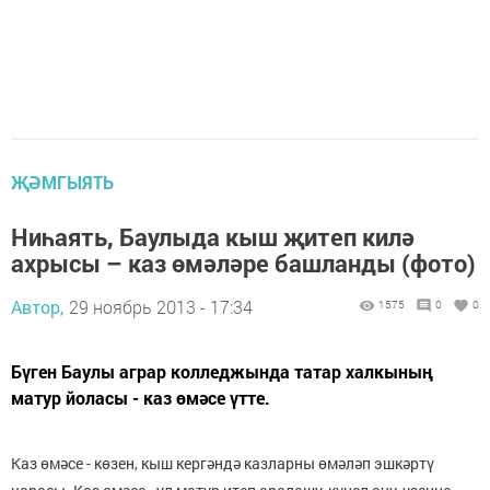
ҖӘМГЫЯТЬ
Ниһаять, Баулыда кыш җитеп килә
ахрысы – каз өмәләре башланды (фото)
Автор,
29 ноябрь 2013 - 17:34
1575
0
0
Бүген Баулы аграр колледжында татар халкының
матур йоласы - каз өмәсе үтте.
Каз өмәсе - көзен, кыш кергәндә казларны өмәләп эшкәртү