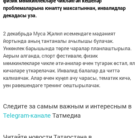
физик мөмкинлекләре чикләнгән кешеләр
проблемаларына юнәлтү максатыннан, инвалидлар
декадасы уза.
2 декабрьдә Муса Җәлил исемендәге мәдәният
йортында аның тантаналы ачылышы булачак.
Ункөнлек барышында төрле чаралар планлаштырыла.
Аерым алганда, спорт фестивале, физик
мөмкинлекләре чикле әти-әниләр өчен түгәрәк өстәл, ял
кичәләре үткәреләчәк. Инвалид балалар да читтә
калмаячак. Алар өчен күңел ачу чарасы, тематик кичә,
уен рәвешендәге тренинг оештырылачак.
Следите за самым важным и интересным в
Telegram-канале
Татмедиа
Читайте новости Татарстана в