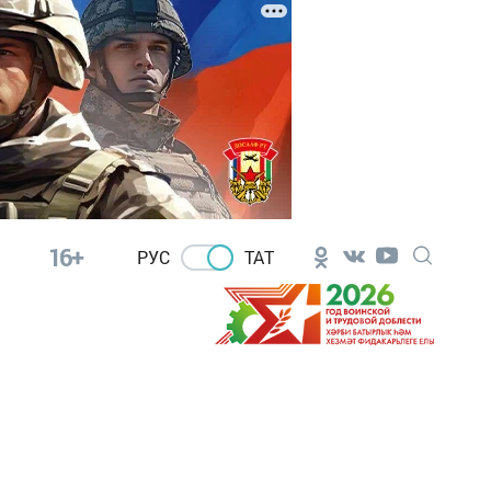
16+
РУС
ТАТ