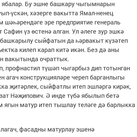
н ябалар. Бу эшне башкару чыгымнарын
ып-үскән, хәзерге вакытта Ямал-ненец
 шәһәрендәге эре предприятие генераль
Сафин үз өстенә алган. Ул әлеге зур эшкә
ң башкарылу сыйфатын да һәрвакыт күзәтеп
ъектка килеп карап китә икән. Без дә аны
ан вакытында очраттык.
п, профнастил түшәп чыгарбыз дип тотынган
ен агач конструкцияләре череп барганлыгы
кка җитәрлек, сыйфатлы итеп эшләргә кирәк,
зат Нәҗипович. Ә инде түбә ябылып бетә
м ягын матур итеп тышлау теләге дә барлыкка
млагач, фасадны матурлау эшенә