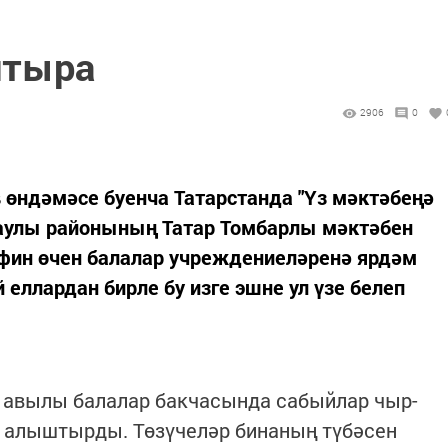
птыра
2906
0
 өндәмәсе буенча Татарстанда "Үз мәктәбеңә
аулы районының Татар Томбарлы мәктәбен
афин өчен балалар учреждениеләренә ярдәм
 еллардан бирле бу изге эшне ул үзе белеп
ы авылы балалар бакчасында сабыйлар чыр-
 алыштырды. Төзүчеләр бинаның түбәсен