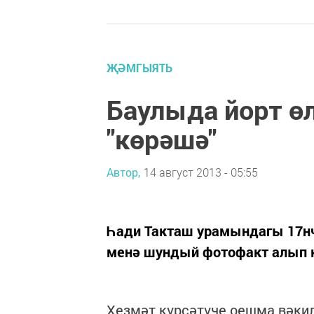
ҖӘМГЫЯТЬ
Баулыда йорт өл
"көрәшә"
Автор,
14 август 2013 - 05:55
Һади Такташ урамындагы 17нч
менә шундый фотофакт алып 
Хезмәт күрсәтүче оешма вәкил