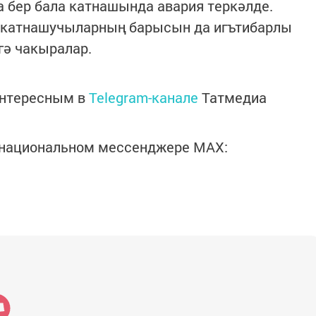
 бер бала катнашында авария теркәлде.
 катнашучыларның барысын да игътибарлы
гә чакыралар.
интересным в
Telegram-канале
Татмедиа
в национальном мессенджере MАХ: