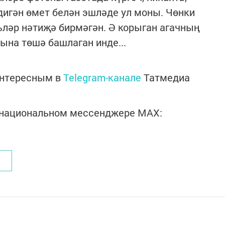
игән өмет белән эшләде ул моны. Чөнки
ләр нәтиҗә бирмәгән. Ә корыган агачның
на төшә башлаган инде...
интересным в
Telegram-канале
Татмедиа
в национальном мессенджере MАХ: