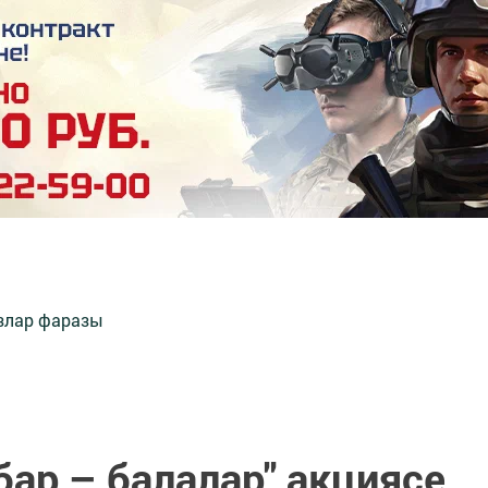
злар фаразы
ар – балалар" акциясе