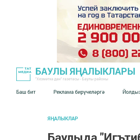
БАУЛЫ ЯҢАЛЫКЛАРЫ
"Хезмәткә дан" газетасы - Баулы районы
Баш бит
Реклама бирүчеләргә
Йолды
ЯҢАЛЫКЛАР
Баулыда "Игътиб