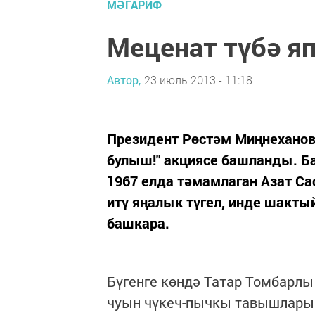
МӘГАРИФ
Меценат түбә я
Автор,
23 июль 2013 - 11:18
Президент Рөстәм Миңнеханов
булыш!" акциясе башланды. Б
1967 елда тәмамлаган Азат С
итү яңалык түгел, инде шактый
башкара.
Бүгенге көндә Татар Томбарл
чуын чүкеч-пычкы тавышлары