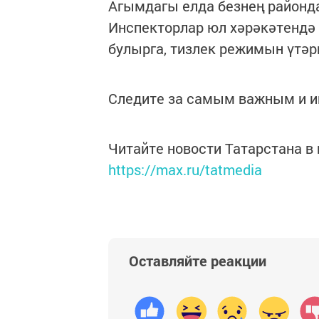
Агымдагы елда безнең районда
Инспекторлар юл хәрәкәтендә
булырга, тизлек режимын үтәр
Следите за самым важным и 
Читайте новости Татарстана 
https://max.ru/tatmedia
Оставляйте реакции