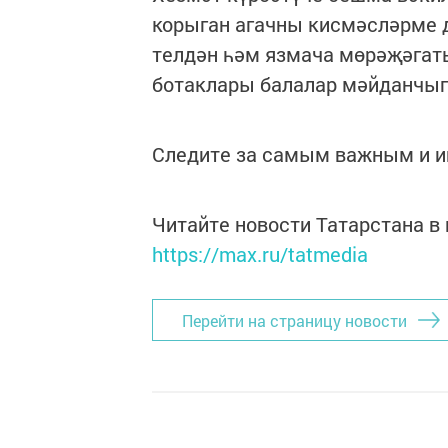
корыган агачны кисмәсләрме д
телдән һәм язмача мөрәҗәгать
ботаклары балалар мәйданчыгы
Следите за самым важным и 
Читайте новости Татарстана 
https://max.ru/tatmedia
Перейти на страницу новости