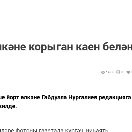
кәне корыган каен белә
1425
0
е йорт өлкәне Габдулла Нургалиев редакциягә
килде.
ләре фотоны газетада күргәч, ниһаять,