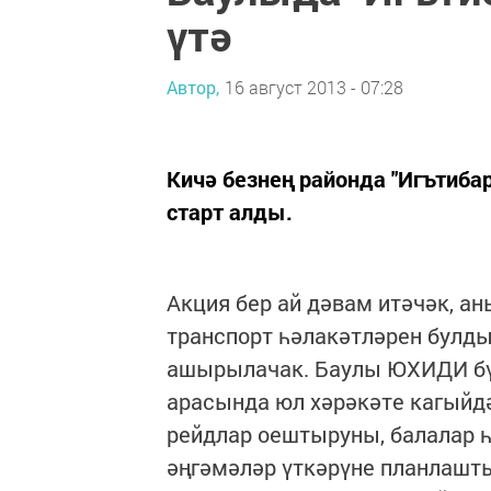
үтә
Автор,
16 август 2013 - 07:28
Кичә безнең районда "Игътибар
старт алды.
Акция бер ай дәвам итәчәк, а
транспорт һәлакәтләрен бул
ашырылачак. Баулы ЮХИДИ бүл
арасында юл хәрәкәте кагыйд
рейдлар оештыруны, балалар 
әңгәмәләр үткәрүне планлашт