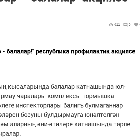
922
0
 - балалар!" республика профилактик акциясе
ның кысаларында балалар катнашында юл-
дырмау чаралары комплексы тормышка
еге инспекторлары балигъ булмаганнар
әләрен бозуны булдырмауга юнәлтелгән
һәм аларның әни-әтиләре катнашында төрле
ыралар.