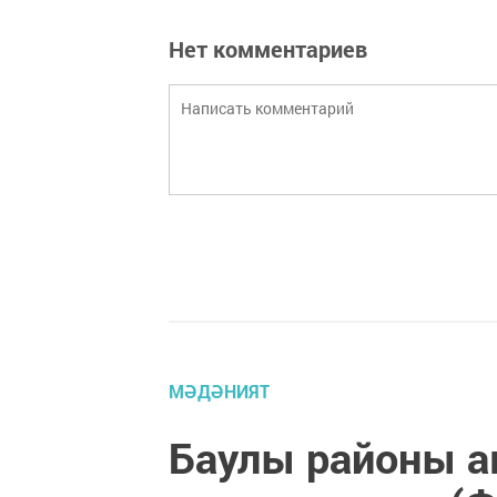
Нет комментариев
МӘДӘНИЯТ
Баулы районы 