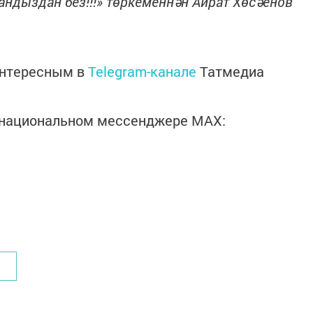
андыздан без!!!» төркеменнән Айрат Хөсәенов
интересным в
Telegram-канале
Татмедиа
в национальном мессенджере MАХ: