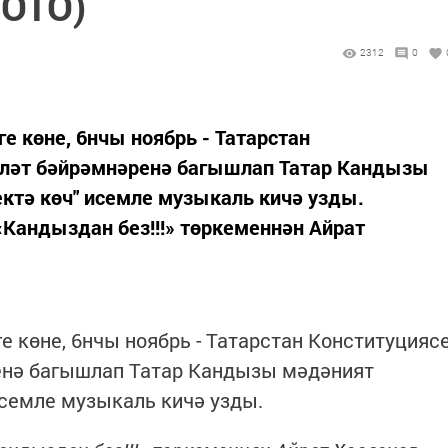
ФОТО)
2312
0
е көне, 6нчы ноябрь - Татарстан
әүләт бәйрәмнәренә багышлап Татар Кандызы
ктә көч" исемле музыкаль кичә узды.
«Кандыздан без!!!» төркеменнән Айрат
е көне, 6нчы ноябрь - Татарстан Конституцияс
ренә багышлап Татар Кандызы мәдәният
семле музыкаль кичә узды.