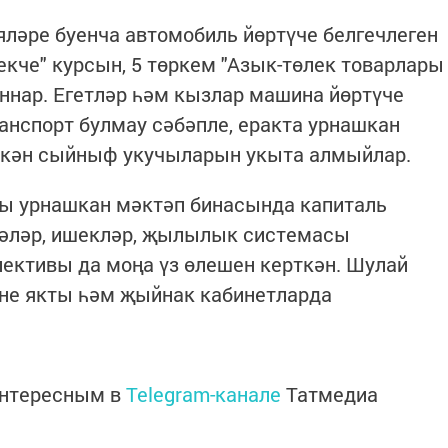
ияләре буенча автомобиль йөртүче белгечлеген
екче" курсын, 5 төркем "Азык-төлек товарлары
ннар. Егетләр һәм кызлар машина йөртүче
ранспорт булмау сәбәпле, еракта урнашкан
лкән сыйныф укучыларын укыта алмыйлар.
ты урнашкан мәктәп бинасында капиталь
әзәләр, ишекләр, җылылык системасы
ективы да моңа үз өлешен керткән. Шулай
рне якты һәм җыйнак кабинетларда
интересным в
Telegram-канале
Татмедиа