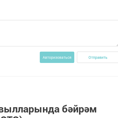
Отправить
Авторизоваться
авылларында бәйрәм