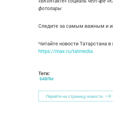
«ВКонтакте» социаль челтәре «К
фотолары
Следите за самым важным и 
Читайте новости Татарстана 
https://max.ru/tatmedia
Теги:
БАВЛЫ
Перейти на страницу новости