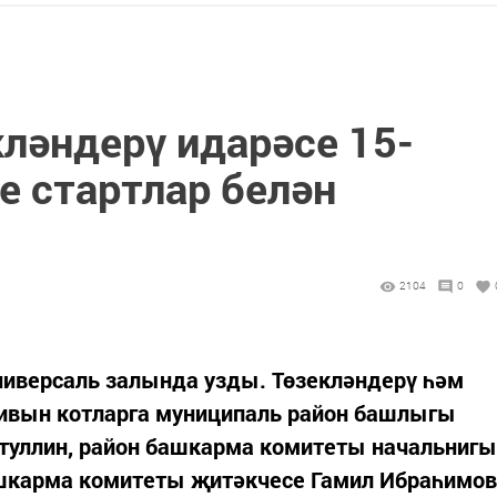
ләндерү идарәсе 15-
е стартлар белән
2104
0
ниверсаль залында узды. Төзекләндерү һәм
ивын котларга муниципаль район башлыгы
уллин, район башкарма комитеты начальнигы
шкарма комитеты җитәкчесе Гамил Ибраһимов