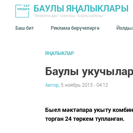
БАУЛЫ ЯҢАЛЫКЛАРЫ
"Хезмәткә дан" газетасы - Баулы районы
Баш бит
Реклама бирүчеләргә
Йолды
ЯҢАЛЫКЛАР
Баулы укучылар
Автор,
5 ноябрь 2013 - 04:12
Быел мәктәпара укыту комби
торган 24 төркем тупланган.