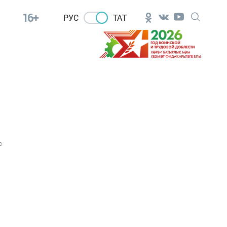
16+
РУС
ТАТ
0