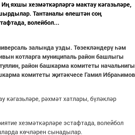
 Иң яхшы хезмәткәрләргә мактау кәгазьләре,
пшырдылар. Тантаналы өлештән соң
тафтада, волейбол...
ниверсаль залында узды. Төзекләндерү һәм
ивын котларга муниципаль район башлыгы
уллин, район башкарма комитеты начальнигы
шкарма комитеты җитәкчесе Гамил Ибраһимов
у кәгазьләре, рәхмәт хатлары, бүләкләр
иятие хезмәткәрләре эстафтада, волейбол
шларда көчләрен сынадылар.