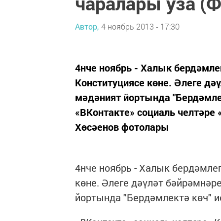
чаралары уза (
Автор,
4 ноябрь 2013 - 17:30
4нче ноябрь - Халык бердәмлег
Конституциясе көне. Әлеге д
мәдәният йортында "Бердәмле
«ВКонтакте» социаль челтәре 
Хөсәенов фотолары
4нче ноябрь - Халык бердәмлег
көне. Әлеге дәүләт бәйрәмнә
йортында "Бердәмлектә көч" и