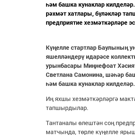
һәм башка кунаклар килделәр.
рәхмәт хатлары, бүләкләр та
предприятие хезмәткәрләре эс
Күңелле стартлар Баулының у
яшелләндерү идарәсе коллект
урынбасары Миңнефоат Хәсият
Светлана Самонина, шәһәр ба
һәм башка кунаклар килделәр.
Иң яхшы хезмәткәрләргә макта
тапшырдылар.
Тантаналы өлештән соң предпр
матчында, төрле күңелле яры