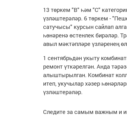
13 төркем "В" һәм "С" категор
үзләштерәләр. 6 төркем - "Пеш
сатучысы" курсын сайлап алга
һөнәренә өстенлек бирәләр. Т
авыл мәктәпләре үзләренең ө
1 сентябрьдән укыту комбина
ремонт үткәрелгән. Анда тәр
алыштырылган. Комбинат колл
итеп, укучылар хәзер һөнәрлә
үзләштерәләр.
Следите за самым важным и 