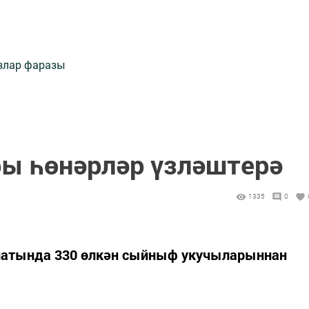
злар фаразы
ы һөнәрләр үзләштерә
1335
0
натында 330 өлкән сыйныф укучыларыннан