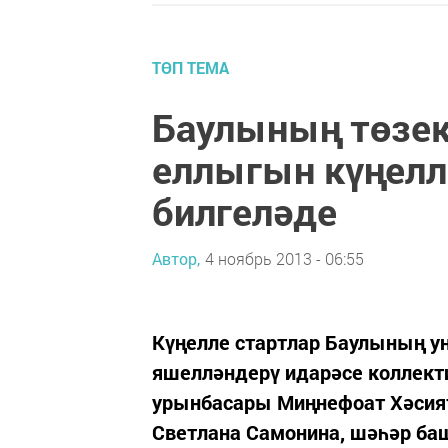
ТӨП ТЕМА
Баулының төзек
еллыгын күңелл
билгеләде
Автор,
4 ноябрь 2013 - 06:55
Күңелле стартлар Баулының у
яшелләндерү идарәсе коллект
урынбасары Миңнефоат Хәсият
Светлана Самонина, шәһәр ба