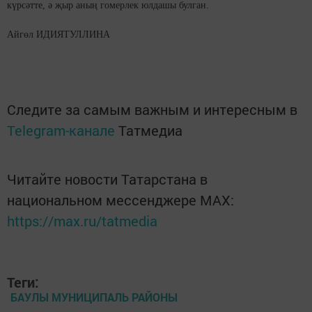
күрсәтте, ә җыр аның гомерлек юлдашы булган.
Айгөл ИДИЯТУЛЛИНА
Следите за самым важным и интересным в
Telegram-канале
Татмедиа
Читайте новости Татарстана в
национальном мессенджере MАХ:
https://max.ru/tatmedia
Теги:
БАУЛЫ МУНИЦИПАЛЬ РАЙОНЫ