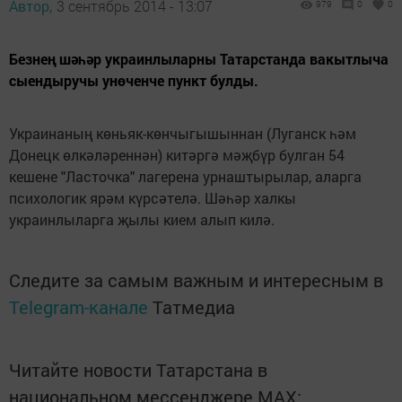
Автор,
3 сентябрь 2014 - 13:07
979
0
0
Безнең шәһәр украинлыларны Татарстанда вакытлыча
сыендыручы унөченче пункт булды.
Украинаның көньяк-көнчыгышыннан (Луганск һәм
Донецк өлкәләреннән) китәргә мәҗбүр булган 54
кешене "Ласточка" лагерена урнаштырылар, аларга
психологик ярәм күрсәтелә. Шәһәр халкы
украинлыларга җылы кием алып килә.
Следите за самым важным и интересным в
Telegram-канале
Татмедиа
Читайте новости Татарстана в
национальном мессенджере MАХ: