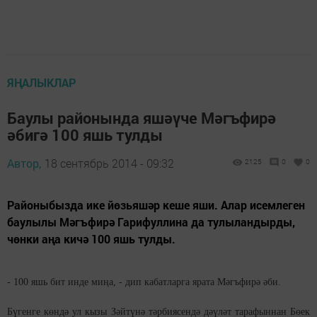
ЯҢАЛЫКЛАР
Баулы районында яшәүче Мәгъфирә
әбигә 100 яшь тулды
Автор,
18 сентябрь 2014 - 09:32
2125
0
0
Районыбызда ике йөзьяшәр кеше яши. Алар исемлеген
баулылы Мәгъфирә Гарифуллина да тулыландырды,
чөнки аңа кичә 100 яшь тулды.
- 100 яшь бит инде миңа, - дип кабатларга ярата Мәгъфирә әби.
Бүгенге көндә ул кызы Зәйтүнә тәрбиясендә дәүләт тарафыннан Бөек