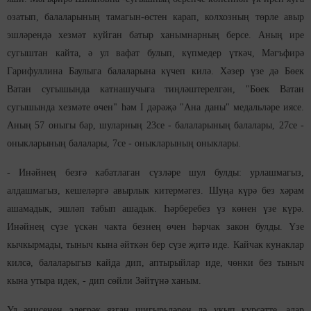
озатып, балаларының тамагын-өстен карап, колхозның төрле авыр
эшләрендә хезмәт куйган батыр ханымнарның берсе. Аның ире
сугыштан кайта, ә ул вафат булып, күпмедер үткәч, Мәгъфирә
Гарифуллина Баулыга балаларына күчеп килә. Хәзер үзе дә Бөек
Ватан сугышында катнашучыга тиңләштерелгән, "Бөек Ватан
сугышында хезмәте өчен" һәм I дәрәҗә "Ана даны" медальләре иясе.
Аның 57 оныгы бар, шуларның 23се - балаларының балалары, 27се -
оныкларының балалары, 7се - оныкларының оныклары.
- Инәйнең безгә кабатлаган сүзләре шул булды: урлашмагыз,
алдашмагыз, кешеләргә авырлык китермәгез. Шуңа күрә без хәрам
ашамадык, эшләп табып ашадык. Һәрберебез үз көнен үзе күрә.
Инәйнең сүзе үскән чакта безнең өчен һәрчак закон булды. Үзе
кычкырмады, тыныч кына әйткән бер сүзе җитә иде. Кайчак кунаклар
килсә, балаларыгыз кайда дип, аптырыйлар иде, чөнки без тыныч
кына утыра идек, - дип сөйли Зәйтүнә ханым.
Ул әнисенең элегрәк язган шигырьләрен дә укып күрсәтте, алар