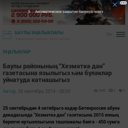
4
Автоматическое закрытие баннера через
БАУЛЫ ЯҢАЛЫКЛАРЫ
16+
"Хезмәткә дан" газетасы - Баулы районы
ЯҢАЛЫКЛАР
Баулы районының “Хезмәткә дан”
газетасына язылыгыз һәм бүләкләр
уйнатуда катнашыгыз
Автор,
26 сентябрь 2014 - 06:03
2092
0
0
25 сентябрьдән 4 октябрьгә кадәр Бөтенроссия абунә
декадасында "Хезмәткә дан" газетасына 2015 елның
беренче яртыеллыгына ташламалы бәягә - 450 сумга