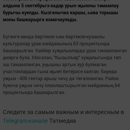
алдына 5 сентябрьгә кадәр урып-җыюны тәмамлау
бурычы куелды. Кызганычка каршы, һава торышы
моны башкарырга комачаулады.
Бүгенге көндә бөртекле һәм бөртекле-кузаклы
культуралар урак мәйданының 83 процентында
башкарылган. Кайбер хуҗалыкларда урак тәмамланган
дияргә була. Мәсәлән, "Кызылъяр" хуҗалыгында төп
эш тәмамланган, уңышны артык зур булмаган
участоклардан гына җыеп бетерәсе калган. Биредә
уҗым - 400 гектар арыш чәчү дә төгәлләнгән. Район
буенча уҗым чәчү планлаштырылган мәйданның 64
процентында башкарылган.
Следите за самым важным и интересным в
Telegram-канале
Татмедиа