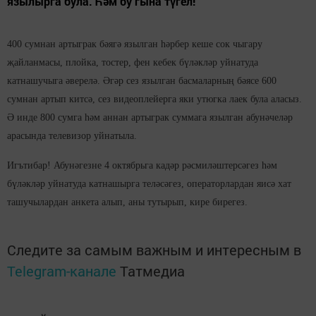
язылырга була. Һәм бу гына түгел!
400 сумнан артыграк бәягә язылган һәрбер кеше сок чыгару
җайланмасы, плойка, тостер, фен кебек
бүләкләр уйнатуда
катнашучыга әверелә
. Әгәр сез язылган басмаларның бәясе 600
сумнан артып китсә, сез видеоплейерга яки утюгка лаек була аласыз.
Ә инде 800 сумга һәм аннан артыграк суммага язылган абунәчеләр
арасында телевизор уйнатыла.
Игътибар! Абунәгезне 4 октябрьга кадәр рәсмиләштерсәгез һәм
бүләкләр уйнатуда катнашырга теләсәгез, операторлардан яисә хат
ташучылардан анкета алып, аны тутырып, кире бирегез.
Следите за самым важным и интересным в
Telegram-канале
Татмедиа