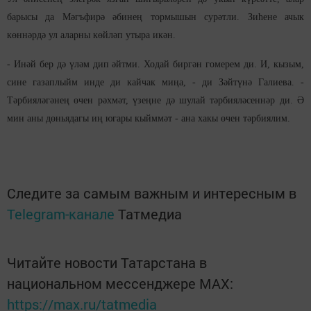
барысы да Мәгъфирә әбинең тормышын сурәтли. Зиһене ачык
көннәрдә ул аларны көйләп утыра икән.
- Инәй бер дә үләм дип әйтми. Ходай биргән гомерем ди. И, кызым,
сине газаплыйм инде ди кайчак миңа, - ди Зәйтүнә Галиева. -
Тәрбияләгәнең өчен рәхмәт, үзеңне дә шулай тәрбияләсеннәр ди. Ә
мин аны дөньядагы иң югары кыйммәт - ана хакы өчен тәрбиялим.
Следите за самым важным и интересным в
Telegram-канале
Татмедиа
Читайте новости Татарстана в
национальном мессенджере MАХ:
https://max.ru/tatmedia