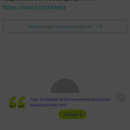
https://max.ru/tatmedia
Перейти на страницу новости
Яшь Татмедиа проектының яңа видеосын
карадыгызмы әле?
Карарга