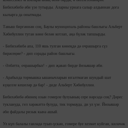
Бибихәбибә әби үзе тутырды. Аларны урнага салыр алдыннан дога
кылырга да онытмады.
Тавыш биргәннән соң, Баулы муниципаль районы башлыгы Альберт
Хәбибуллин туган көне белән котлап, аңа бүләк тапшырды.
- Бибихәбибә апа, 110 яшь тулган көнеңдә дә очрашырга сүз
бирәсеңме? - дип сорады район башлыгы.
- Әлбәттә, очрашырбыз! - дип җавап бирде йөзьяшәр әби.
- Арабызда тормышка ышанычларын югалтмаган шундый шат
күңелле кешеләр дә бар! - диде Альберт Хәбибуллин.
Бибихәбибә әбинең озын гомерле булуының сере нәрсәдә соң? Дөрес
туклануда, гел хәрәкәттә булуда, тик тормауда, ди ул үзе. Йөзьяшәр
әби файдалы ризык кына ашый.
Ул күп балалы гаиләдә туып-үскән, гомере буе хезмәт куйган, киләчәк