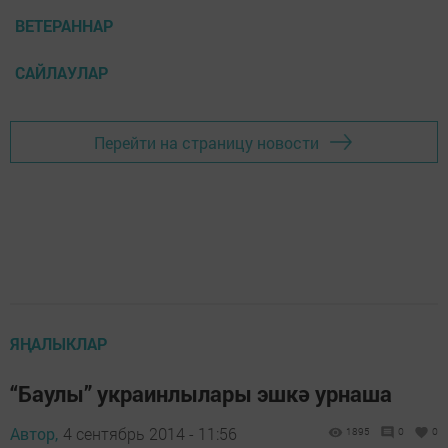
ВЕТЕРАННАР
САЙЛАУЛАР
Перейти на страницу новости
ЯҢАЛЫКЛАР
“Баулы” украинлылары эшкә урнаша
Автор,
4 сентябрь 2014 - 11:56
1895
0
0