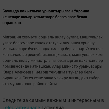
Баулыда вакытлыча урнаштырылган Украина
кешеләре шәһәр хезмәтләре белгечләре белән
очрашкан.
Миграция хезмәте, социаль яклау бүлеге, мәшгульлек
үзәге белгечләре качак статусы алу, эшкә урнашу
мәсьәләләре буенча аңлатмалар биргәннәр. Ә өченче
көн качаклар республиканың хезмәт, мәшгульлек һәм
социаль яклау министрлыгы оештырган вакансияләр
ярминкәсендә катнашкан. Алар министр урынбасары
Клара Алексеева һәм эш тәкъдим итүчеләр белән
очрашкан. Сигез кеше эшкә чакыру алган, дип хәбәр
итә муниципаль район сайты.
Следите за самым важным и интересным в
Telegram-канале
Татмедиа