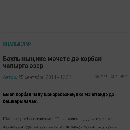
ЯҢАЛЫКЛАР
Баулының ике мәчете дә корбан
чалырга әзер
Автор,
25 сентябрь 2014 - 12:34
2118
0
0
Быел корбан чалу шәһәребезнең ике мәчетендә дә
башкарылачак.
Шәһәрнең түбән өлешендәге "Гали" мәчетендә дә хәзер санитар
нормаларга туры китереп эшләнелгән махсус корбан чалу урыны