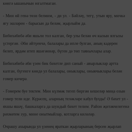
көнгә ышанычын югалтмаган.
- Мин өй генә төзи белмим, - ди ул. - Бәйләү, тегү, утын яру, мичкә
ягу эшләрен - барысын да беләм, җырлыйм да.
Бибихәбибә әби яшьли тол калган, бер улы белән өч кызын ялгызы
үстергән. Әби әйтүенчә, балалары да ипле булган, аның кадерен
белеп, ярдәм итеп яшәгәннәр, бүген дә төп таянычлары алар.
Бибихәбибә әби үзен бик бәхетле дип саный - авырлыклар артта
калган, бүгенге көндә ул балалары, оныклары, оныкчыклары белән
гомер кичерә.
- Гомерем буе тектем. Мин күлмәк тегеп биргән кешеләр миңа озын
гомер тели иде. Күрәсең, аларның теләкләре кабул булды! Ә бәхет ул -
яхшы яшәү, башкаларга да шундый бәхет телим. Район җитәкчелегенә
рәхмәтем зур, мине онытмыйлар, котларга киләләр.
Очрашу ахырында ул үзенең яраткан җырларының берсен җырлап