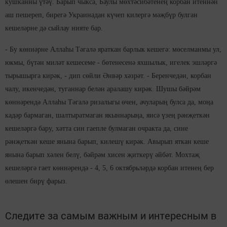
кушканны үтәү. Барып чыкса, Баулы мөхтәсибәтенең корбан итеннән
аш пешереп, бирегә Украинадан күчеп килергә мәҗбүр булган
кешеләрне дә сыйлау нияте бар.
- Бу көннәрне Аллаһы Тәгалә яраткан барлык кешегә: мөселманмы ул,
юкмы, бүтән миләт кешесеме - бөтенесенә яхшылык, игелек эшләргә
тырышырга кирәк, - дип сөйли Әнвәр хәзрәт. - Беренчедән, корбан
чалу, икенчедән, туганнар белән аралашу кирәк. Шушы бәйрәм
көннәрендә Аллаһы Тәгалә ризалыгы өчен, ачуларың булса да, моңа
кадәр бармаган, шалтыратмаган якыннарыңа, яисә үзең рәнҗеткән
кешеләргә бару, хәтта син гаепле булмаган очракта да, сине
рәнҗеткән кеше янына барып, килешү кирәк. Авырып яткан кеше
янына барып хәлен белү, бәйрәм хисен җиткерү әйбәт. Мохтаҗ
кешеләргә гает көннәрендә - 4, 5, 6 октябрьләрдә корбан итенең бер
өлешен бирү фарыз.
Следите за самым важным и интересным в