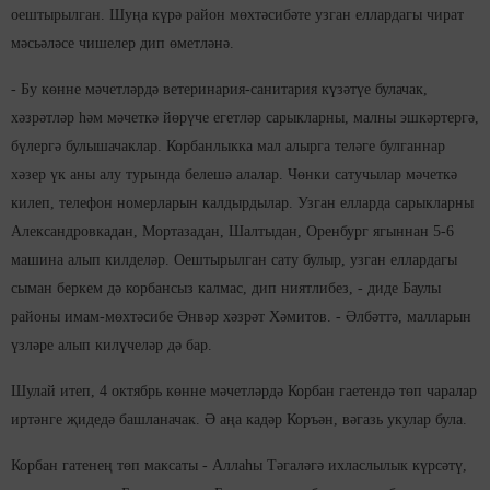
оештырылган. Шуңа күрә район мөхтәсибәте узган еллардагы чират
мәсьәләсе чишелер дип өметләнә.
- Бу көнне мәчетләрдә ветеринария-санитария күзәтүе булачак,
хәзрәтләр һәм мәчеткә йөрүче егетләр сарыкларны, малны эшкәртергә,
бүлергә булышачаклар. Корбанлыкка мал алырга теләге булганнар
хәзер үк аны алу турында белешә алалар. Чөнки сатучылар мәчеткә
килеп, телефон номерларын калдырдылар. Узган елларда сарыкларны
Александровкадан, Мортазадан, Шалтыдан, Оренбург ягыннан 5-6
машина алып килделәр. Оештырылган сату булыр, узган еллардагы
сыман беркем дә корбансыз калмас, дип ниятлибез, - диде Баулы
районы имам-мөхтәсибе Әнвәр хәзрәт Хәмитов. - Әлбәттә, малларын
үзләре алып килүчеләр дә бар.
Шулай итеп, 4 октябрь көнне мәчетләрдә Корбан гаетендә төп чаралар
иртәнге җидедә башланачак. Ә аңа кадәр Коръән, вәгазь укулар була.
Корбан гатенең төп максаты - Аллаһы Тәгаләгә ихласлылык күрсәтү,