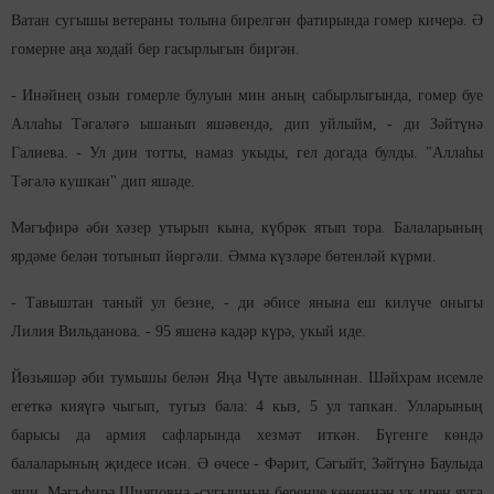
Ватан сугышы ветераны толына бирелгән фатирында гомер кичерә. Ә
гомерне аңа ходай бер гасырлыгын биргән.
- Инәйнең озын гомерле булуын мин аның сабырлыгында, гомер буе
Аллаһы Тәгаләгә ышанып яшәвендә, дип уйлыйм, - ди Зәйтүнә
Галиева. - Ул дин тотты, намаз укыды, гел догада булды. "Аллаһы
Тәгалә кушкан" дип яшәде.
Мәгъфирә әби хәзер утырып кына, күбрәк ятып тора. Балаларының
ярдәме белән тотынып йөргәли. Әмма күзләре бөтенләй күрми.
- Тавыштан таный ул безне, - ди әбисе янына еш килүче оныгы
Лилия Вильданова. - 95 яшенә кадәр күрә, укый иде.
Йөзьяшәр әби тумышы белән Яңа Чүте авылыннан. Шәйхрам исемле
егеткә кияүгә чыгып, тугыз бала: 4 кыз, 5 ул тапкан. Улларының
барысы да армия сафларында хезмәт иткән. Бүгенге көндә
балаларының җидесе исән. Ә өчесе - Фәрит, Сәгыйт, Зәйтүнә Баулыда
яши. Мәгъфирә Шияповна -сугышның беренче көненнән үк ирен яуга