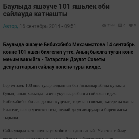
Баулыда яшәүче 101 яшьлек әби
сайлауда катнашты
Автор,
16 сентябрь 2014 - 09:51
2144
0
0
Баулыда яшәүче Бибихәбибә Мөхәммәтова 14 сентябрь
көнне 101 яшен билгеләп үтте. Аның быелга туган көне
мөһим вакыйга - Татарстан Дәүләт Советы
депутатларын сайлау көненә туры килде.
Бер ел элек 100 яше тулар алдыннан без йөзьяшәр әбидә кунакта
булып, аның хакында газета укучыларыбызга сөйләгән идек.
Бибихәбибә әби әле дә шат күңелле, тормыш сөючән, хәтере дә яхшы.
Билгеле, еллар үзенекен итә, шулай да ул авыруларга бирешмәскә
тырыша.
Сайлауларда катнашуны ул мөһим эш дип саный. Участок сайлау
комиссиясе әгъзалары аның өенә барды, ә бюллетеньнәрне