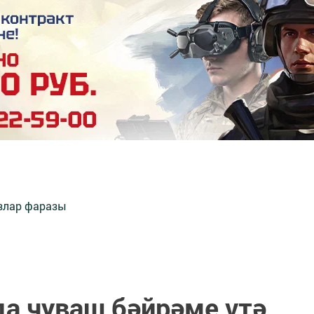
злар фаразы
а чуваш бәйрәме үтә