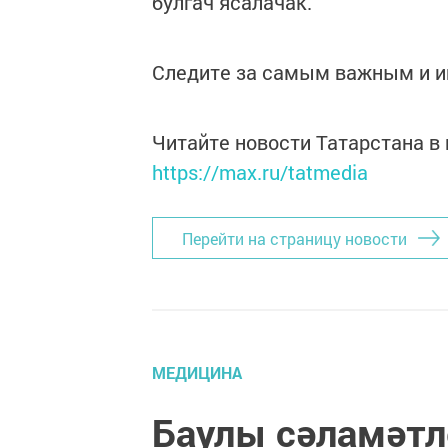
булгач ясалачак.
Следите за самым важным и 
Читайте новости Татарстана 
https://max.ru/tatmedia
Перейти на страницу новости
МЕДИЦИНА
Баулы сәламәтл