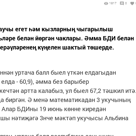
1817
0
аучы егет һәм кызларның чыгарылыш
ьләре белән йөргән чаклары. Әмма БДИ белән
берәүләренең күңелен шактый төшерде.
еннән уртача балл быел үткән елдагыдан
 елда - 60,9), әмма без барыбер
ечтән артта калабыз, ул быел 67,2 тәшкил итә
а биргән. Ә менә математикадан 3 укучының
. Алар БДИны 19 июнь көнне киредән
хшы нәтиҗәгә 3нче мәктәп укучысы Альбина