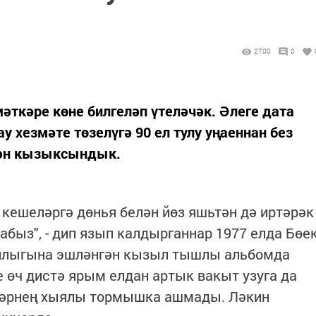
2700
0
ткәре көне билгеләп үтеләчәк. Әлеге дата
 хезмәте төзелүгә 90 ел тулу уңаеннан без
лән кызыксындык.
. кешеләргә дөнья белән йөз яшьтән дә иртәрәк
быз", - дип язып калдырганнар 1977 елда Бөе
еллыгына эшләнгән кызыл тышлы альбомда
 өч дистә ярым елдан артык вакыт узуга да
ләрнең хыялы тормышка ашмады. Ләкин