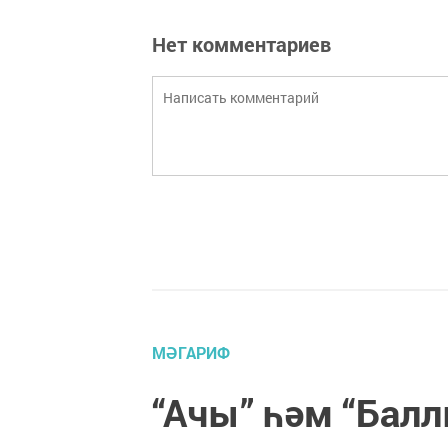
Нет комментариев
МӘГАРИФ
“Ачы” һәм “Балл