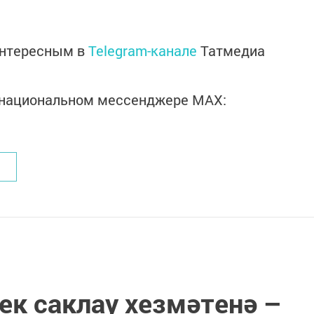
интересным в
Telegram-канале
Татмедиа
в национальном мессенджере MАХ:
ек саклау хезмәтенә –