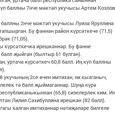
лган, уртача балл республика саныннан
ң күп баллны 7нче мәктәп укучысы Артем Козлов
 баллны 2нче мәктәп укучысы Луиза Яруллина
 тапшырган. Бу фәннән район күрсәткече (71,5)
әк (71,05).
ы күрсәткечкә ирешкәннәр. Бу фәнне
 балл җыйган (былтыр 61 булган).
н, уртача күрсәткеч 60,8 балл. Иң күп баллны
л).
8 укучының 2се өчен имтихан, ни кызганыч,
члелек тә балл җыймаганнар. Шуңа күрә
 республиканыкыннан (65,8) сизелерлек ким. И
тән Лилия Сәхибуллина ирешкән (82 балл).
гагы калган имтиханнар нәтиҗәләре билгеле