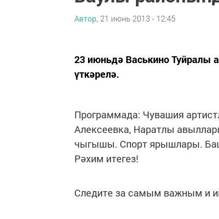
Автор,
21 июнь 2013 - 12:45
23 июньдә Васькино Туйралы а
үткәрелә.
Программада: Чувашия артист
Алексеевка, Наратлы авыллар
чыгышы. Спорт ярышлары. Баш
Рәхим итегез!
Следите за самым важным и 