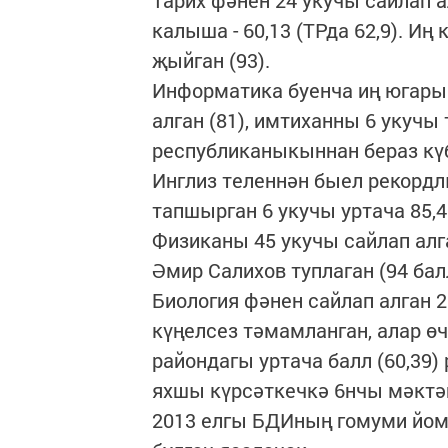
Тарих фәнен 24 укучы сайлап а
калыша - 60,13 (ТРда 62,9). И
җыйган (93).
Информатика буенча иң югары
алган (81), имтиханны 6 укучы
республиканыкыннан бераз күбр
Инглиз теленнән быел рекордл
тапшырган 6 укучы уртача 85,4
Физиканы 45 укучы сайлап алга
Әмир Салихов туплаган (94 бал
Биология фәнен сайлап алган 2
күңелсез тәмамланган, алар ө
райондагы уртача балл (60,39)
яхшы күрсәткечкә 6нчы мәктәп
2013 елгы БДИның гомуми йом