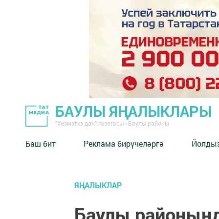
БАУЛЫ ЯҢАЛЫКЛАРЫ
"Хезмәткә дан" газетасы - Баулы районы
Баш бит
Реклама бирүчеләргә
Йолды
ЯҢАЛЫКЛАР
Баулы районынд