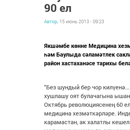
90 ел
Автор,
15 июнь 2013 - 09:23
Якшәмбе көнне Медицина хезмә
һәм Баулыда сәламәтлек саклау
район хастаханәсе тарихы бе
"Без шундый бер чор килүенә..
хушлашу оят булачагына ышана
Октябрь революциясенең 60 
медицина хезмәткәрләре. Инде
карамастан, ак халатлы кеше