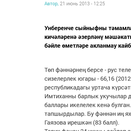
Автор,
21 июнь 2013 - 12:25
Унберенче сыйныфны тәмамл
кичәләренә әзерләнү мәшәкат
бәйле өметләре акланмау кай
Төп фәннәрнең берсе - рус тел
сизелерлек югары - 66,16 (2012
республикадагы уртача күрсәтк
Имтиханны барлык укучылар д
баллары икелелек кенә булган
тапшырдылар. Бу фәннән иң я
Гаязова ирешкән (83 балл).