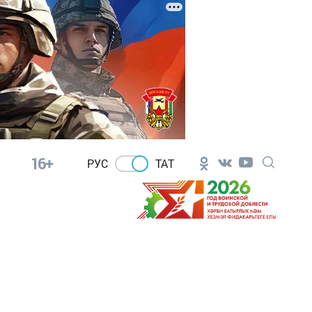
16+
РУС
ТАТ