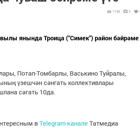
1136
0
вылы янында Троица ("Симек") район бәйрәме
лары, Потап-Томбарлы, Васькино Туйралы,
ының үзешчән сәнгать коллективлары
лана сәгать 10да.
интересным в
Telegram-канале
Татмедиа