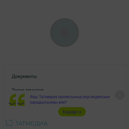
Документы
Төрле темалар
Яшь Татмедиа проектының яңа видеосын
карадыгызмы әле?
Карарга