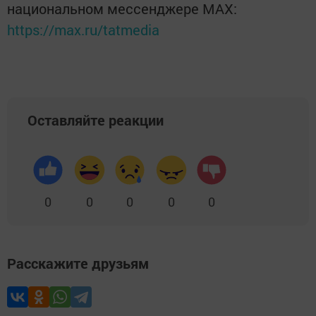
национальном мессенджере MАХ:
https://max.ru/tatmedia
Оставляйте реакции
0
0
0
0
0
Расскажите друзьям