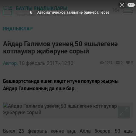
БАУЛЫ ЯҢАЛЫКЛАРЫ
16+
6
Автоматическое закрытие баннера через
"Хезмәткә дан" газетасы - Баулы районы
ЯҢАЛЫКЛАР
Айдар Галимов үзенең 50 яшьлегенә
котлаулар җибәрүне сорый
Автор,
10 февраль 2017 - 12:13
1012
0
0
Башкортстанда яшәп иҗат итүче популяр җырчы
Айдар Галимовның да яше бар.
Быел 23 февраль көнне аңа, Алла боерса, 50 яшь