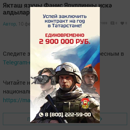
Якташ язучы Фәнис Яруллинны искә
алдылар - 9.02.2017
Автор,
10 февраль 2017 - 08:26
1003
0
0
Следите за самым важным и интересным в
Telegram-канале
Татмедиа
Читайте новости Татарстана в
национальном мессенджере MАХ:
https://max.ru/tatmedia
Перейти на страницу новости