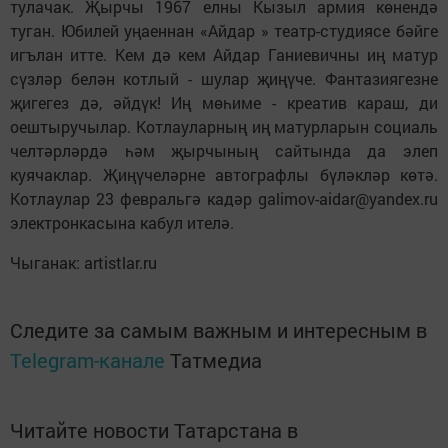
тулачак. Җырчы 1967 елны Кызыл армия көнендә
туган. Юбилей уңаеннан «Айдар » театр-студиясе бәйге
игълан итте. Кем дә кем Айдар Ганиевичны иң матур
сүзләр белән котлый - шулар җиңүче. Фантазиягезне
җигегез дә, әйдүк! Иң мөһиме - креатив караш, ди
оештыручылар. Котлауларның иң матурларын социаль
челтәрләрдә һәм җырчының сайтында да элеп
куячаклар. Җиңүчеләрне автографлы бүләкләр көтә.
Котлаулар 23 февральгә кадәр galimov-aidar@yandex.ru
электронкасына кабул ителә.
Чыганак: artistlar.ru
Следите за самым важным и интересным в
Telegram-канале
Татмедиа
Читайте новости Татарстана в