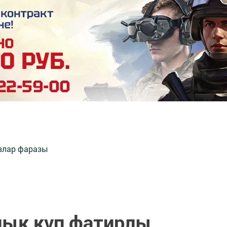
злар фаразы
лык күп фатирлы