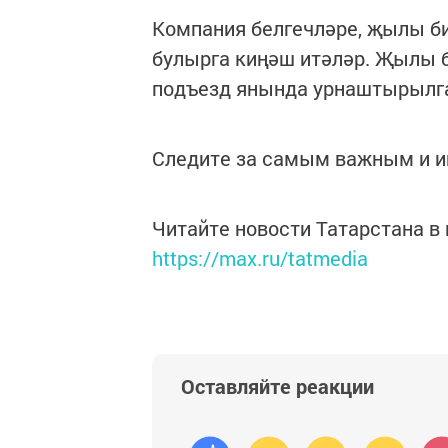
Компания белгечләре, җылы би
булырга киңәш итәләр. Җылы б
подъезд янында урнаштырылг
Следите за самым важным и 
Читайте новости Татарстана 
https://max.ru/tatmedia
Оставляйте реакции