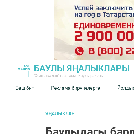
БАУЛЫ ЯҢАЛЫКЛАРЫ
"Хезмәткә дан" газетасы - Баулы районы
Баш бит
Реклама бирүчеләргә
Йолды
ЯҢАЛЫКЛАР
Баулыдагы бар