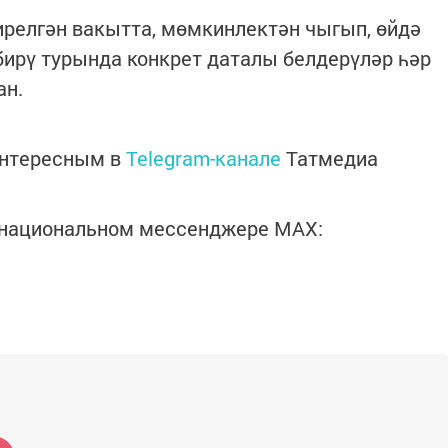
релгән вакытта, мөмкинлектән чыгып, өйдә
ирү турында конкрет даталы белдерүләр һәр
ан.
интересным в
Telegram-канале
Татмедиа
в национальном мессенджере MАХ: