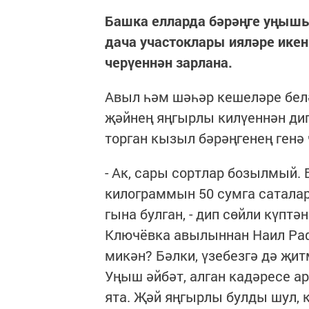
Башка елларда бәрәңге уңышы
дача участоклары ияләре икен
черүеннән зарлана.
Авыл һәм шәһәр кешеләре белә
җәйнең яңгырлы килүеннән диг
торган кызыл бәрәңгенең генә 
- Ак, сары сортлар бозылмый.
килограммын 50 сумга саталар
гына булган, - дип сөйли күптә
Ключёвка авылыннан Наил Рафи
микән? Бәлки, үзебезгә дә җит
Уңыш әйбәт, алган кадәресе а
ята. Җәй яңгырлы булды шул, 