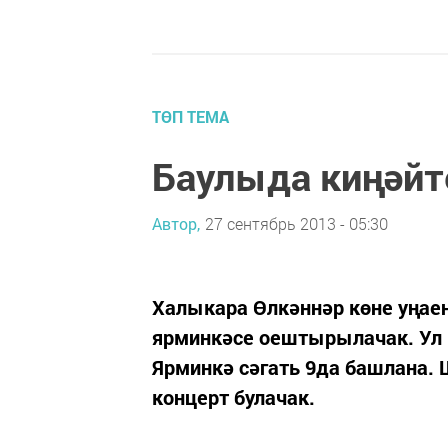
ТӨП ТЕМА
Баулыда киңәйт
Автор,
27 сентябрь 2013 - 05:30
Халыкара Өлкәннәр көне уңае
ярминкәсе оештырылачак. Ул 
Ярминкә сәгать 9да башлана.
концерт булачак.