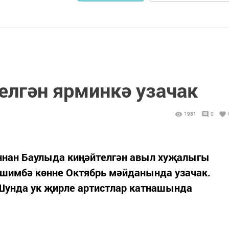
елгән ярминкә узачак
1981
0
ннан Баулыда киңәйтелгән авыл хуҗалыгы
шимбә көнне Октябрь мәйданында узачак.
 Шунда ук җирле артистлар катнашында