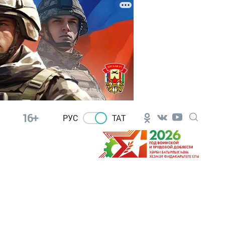
16+
РУС
ТАТ