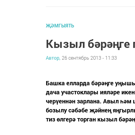
ҖӘМГЫЯТЬ
Кызыл бәрәңге 
Автор,
26 сентябрь 2013 - 11:33
Башка елларда бәрәңге уңышы
дача участоклары ияләре икен
черүеннән зарлана. Авыл һәм 
бозылу сәбәбе җәйнең яңгырлы
тиз өлгерә торган кызыл бәрәңг