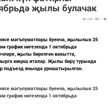
тябрьдә җылы булачак
1048
0
ниясе мәгълүматлары буенча, җылылык 25
әм график нигезендә 1 октябрьдә
ечләре, җылы бирелгән вакытта,
лырга киңәш итәләр. Җылы бирү турында
әр подъезд янында урнаштырылган.
ниясе мәгълүматлары буенча, җылылык 25
әм график нигезендә 1 октябрьдә