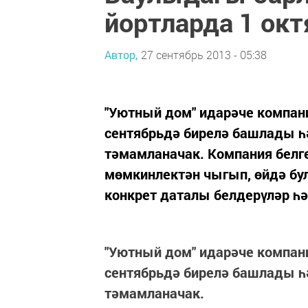
йортларда 1 ок
Автор,
27 сентябрь 2013 - 05:38
"Уютный дом" идарәче компа
сентябрьдә бирелә башлады һ
тәмамланачак. Компания белг
мөмкинлектән чыгып, өйдә бу
конкрет даталы белдерүләр һ
"Уютный дом" идарәче компа
сентябрьдә бирелә башлады һ
тәмамланачак.