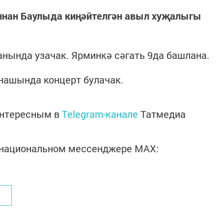
ннан Баулыда киңәйтелгән авыл хуҗалыгы
нында узачак. Ярминкә сәгать 9да башлана.
нашында концерт булачак.
интересным в
Telegram-канале
Татмедиа
в национальном мессенджере MАХ: