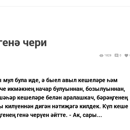
генә чери
1829
0
 мул була иде, ә быел авыл кешеләре һәм
че икмәкнең начар булуыннан, бозылуыннан,
шәһәр кешеләре белән аралашкач, бәрәңгенең
 килүеннән дигән нәтиҗәгә килдек. Күп кеше
енең генә черүен әйтте. - Ак, сары...