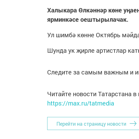
Халыкара Өлкәннәр көне уңае
ярминкәсе оештырылачак.
Ул шимбә көнне Октябрь мәйда
Шунда ук җирле артистлар кат
Следите за самым важным и 
Читайте новости Татарстана 
https://max.ru/tatmedia
Перейти на страницу новости