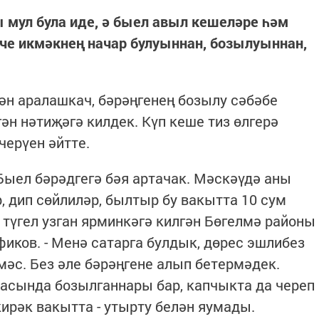
 мул була иде, ә быел авыл кешеләре һәм
че икмәкнең начар булуыннан, бозылуыннан,
н аралашкач, бәрәңгенең бозылу сәбәбе
ән нәтиҗәгә килдек. Күп кеше тиз өлгерә
черүен әйтте.
 Быел бәрәдгегә бәя артачак. Мәскәүдә аны
, дип сөйлиләр, былтыр бу вакытта 10 сум
н түгел узган ярминкәгә килгән Бөгелмә районы
ков. - Менә сатарга булдык, дөрес эшлибез
мәс. Без әле бәрәңгене алып бетермәдек.
расында бозылганнары бар, капчыкта да череп
кирәк вакытта - утырту белән яумады.